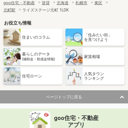
goo住宅・不動産
賃貸
北海道
札幌市
東区
元町駅
ライズステージ元町 1LDK
お役立ち情報
「住みたい街」
住まいのコラム
を見つけよう
暮らしのデータ
家賃相場
(補助金・助成金情報)
人気タウン
住宅ローン
ランキング
ページトップに戻る
goo住宅・不動産
アプリ