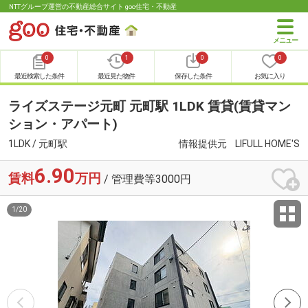
NTTグループ運営の不動産総合サイト goo住宅・不動産
0
1
0
0
最近検索した条件
最近見た物件
保存した条件
お気に入り
ライズステージ元町 元町駅 1LDK 賃貸(賃貸マン
ション・アパート)
1LDK / 元町駅
情報提供元
LIFULL HOME'S
6.90
賃料
万円
/ 管理費等3000円
1
/
20