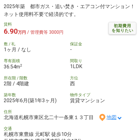
2025年築 都市ガス・追い焚き・エアコン付マンション！
ネット使用料不要で経済的です。
賃料
初期費用
6.90
を知りたい
/ 管理費等 3000円
万円
敷 / 礼
保証金
1ヶ月 / なし
-
専有面積
間取り
2
1LDK
36.54m
所在階 / 階数
方位
2階 / 4階建
西
築年数
物件タイプ
2025年6月(築1年3ヶ月)
賃貸マンション
住所
北海道札幌市東区北二十一条東１３丁目
地図
交通
札幌市東豊線 元町駅 徒歩10分