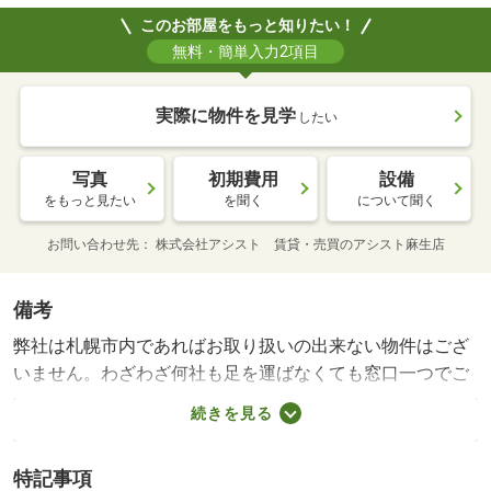
このお部屋をもっと知りたい！
無料・簡単入力2項目
実際に物件を見学
したい
写真
初期費用
設備
をもっと見たい
を聞く
について聞く
お問い合わせ先
株式会社アシスト 賃貸・売買のアシスト麻生店
備考
弊社は札幌市内であればお取り扱いの出来ない物件はござ
いません。わざわざ何社も足を運ばなくても窓口一つでご
案内フットワークが軽いスタッフが皆様のご来店、笑顔で
続きを見る
お待ちしております。/24時間管理費 1001円/エアコン分解
清掃 16500円/賃貸戸数:11戸
特記事項