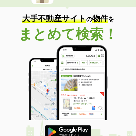
大手不動産サイト
物件
の
を
まとめて検索！