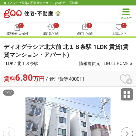
NTTグループ運営の不動産総合サイト goo住宅・不動産
0
1
0
0
最近検索した条件
最近見た物件
保存した条件
お気に入り
ディオグラシア北大前 北１８条駅 1LDK 賃貸(賃
貸マンション・アパート)
1LDK / 北１８条駅
情報提供元
LIFULL HOME'S
6.80
賃料
万円
/ 管理費等4000円
1
/
17