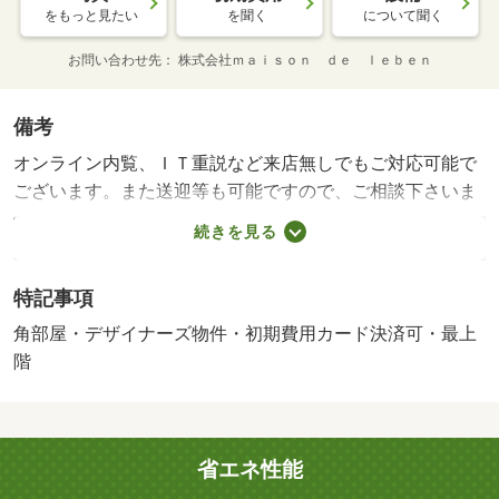
をもっと見たい
を聞く
について聞く
お問い合わせ先
株式会社ｍａｉｓｏｎ ｄｅ ｌｅｂｅｎ
備考
オンライン内覧、ＩＴ重説など来店無しでもご対応可能で
ございます。また送迎等も可能ですので、ご相談下さいま
せ。 【設備・特記事項備考】専用バス/町内会費 200円/
続きを見る
ギムサポートクラブ 2310円/鍵交換費用:18700円/管理人勤
務形態:巡回
特記事項
角部屋・デザイナーズ物件・初期費用カード決済可・最上
階
省エネ性能