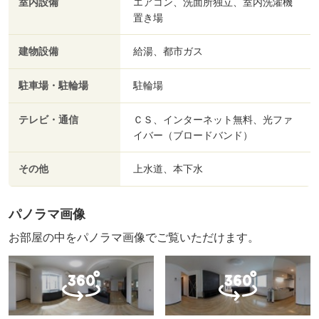
室内設備
エアコン、洗面所独立、室内洗濯機
置き場
建物設備
給湯、都市ガス
駐車場・駐輪場
駐輪場
テレビ・通信
ＣＳ、インターネット無料、光ファ
イバー（ブロードバンド）
その他
上水道、本下水
パノラマ画像
お部屋の中をパノラマ画像でご覧いただけます。