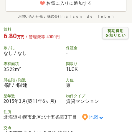
お気に入りに追加する
お問い合わせ先
株式会社ｍａｉｓｏｎ ｄｅ ｌｅｂｅｎ
賃料
初期費用
6.80
を知りたい
/ 管理費等 4000円
万円
敷 / 礼
保証金
なし / なし
-
専有面積
間取り
2
1LDK
35.22m
所在階 / 階数
方位
4階 / 4階建
東
築年数
物件タイプ
2015年3月(築11年6ヶ月)
賃貸マンション
住所
北海道札幌市北区北十五条西3丁目
地図
交通