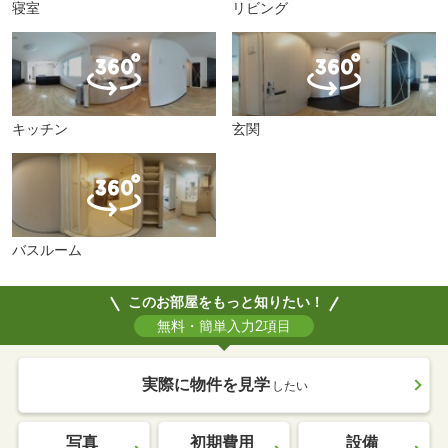
寝室
リビング
キッチン
玄関
バスルーム
このお部屋をもっと知りたい！
無料・簡単入力2項目
実際に物件を見学
したい
写真
初期費用
設備