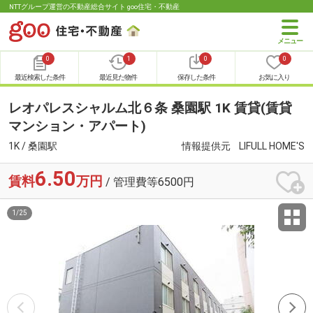
NTTグループ運営の不動産総合サイト goo住宅・不動産
0
1
0
0
最近検索した条件
最近見た物件
保存した条件
お気に入り
レオパレスシャルム北６条 桑園駅 1K 賃貸(賃貸
マンション・アパート)
1K / 桑園駅
情報提供元
LIFULL HOME'S
6.50
賃料
万円
/ 管理費等6500円
1
/
25