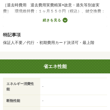
［退去時費用 退去費用実費精算※故意・過失等別途実
費］ 環境維持費：１ヶ月５５０円（税込）、鍵交換費：
ご契約時１６５００円（税込）、退去時清掃費：５２２５
続きを見る
０円（税込）、インターネット利用料：有料、更新手数
料：１６５００円（税込）、保証委託料：必要 暖房あ
特記事項
り 【設備・特記事項備考】ペット不可・ルームシェア不
可/賃貸戸数:30戸
保証人不要／代行 ・初期費用カード決済可・最上階
省エネ性能
エネルギー消費性
-
能
断熱性能
-