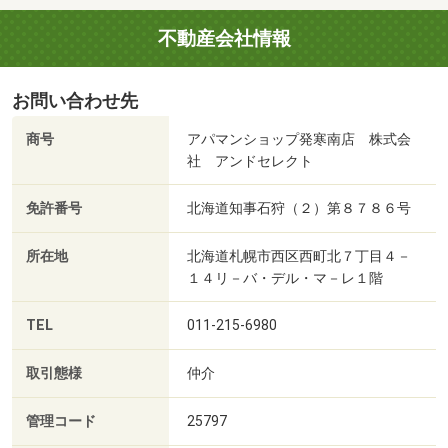
不動産会社情報
お問い合わせ先
商号
アパマンショップ発寒南店 株式会
社 アンドセレクト
免許番号
北海道知事石狩（２）第８７８６号
所在地
北海道札幌市西区西町北７丁目４－
１４リ－バ・デル・マ－レ１階
TEL
011-215-6980
取引態様
仲介
管理コード
25797