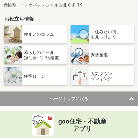
桑園駅
レオパレスシャルム北６条 1K
お役立ち情報
「住みたい街」
住まいのコラム
を見つけよう
暮らしのデータ
家賃相場
(補助金・助成金情報)
人気タウン
住宅ローン
ランキング
ページトップに戻る
goo住宅・不動産
アプリ