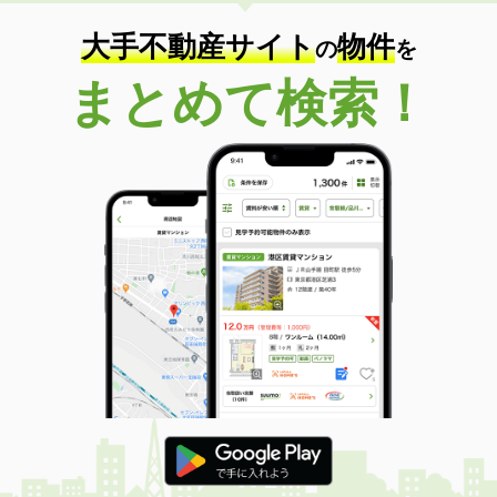
大手不動産サイト
物件
の
を
まとめて検索！