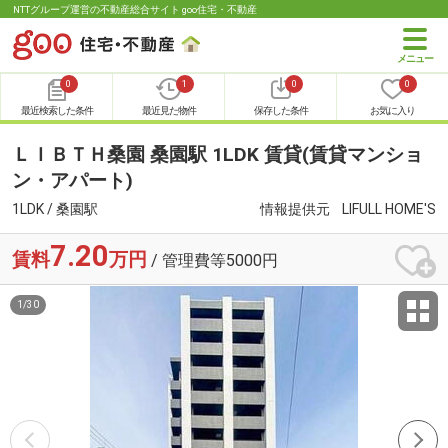
NTTグループ運営の不動産総合サイト goo住宅・不動産
0
1
0
0
最近検索した条件
最近見た物件
保存した条件
お気に入り
ＬＩＢＴＨ桑園 桑園駅 1LDK 賃貸(賃貸マンショ
ン・アパート)
1LDK / 桑園駅
情報提供元
LIFULL HOME'S
7.20
賃料
万円
/ 管理費等5000円
1
/
30