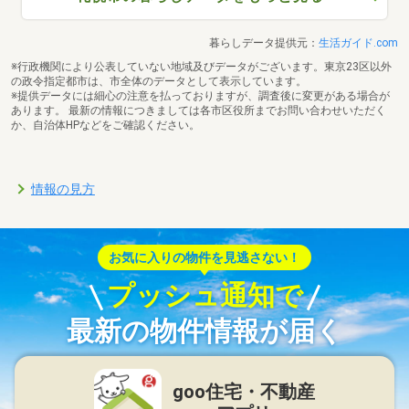
暮らしデータ提供元：
生活ガイド.com
※行政機関により公表していない地域及びデータがございます。東京23区以外
の政令指定都市は、市全体のデータとして表示しています。
※提供データには細心の注意を払っておりますが、調査後に変更がある場合が
あります。 最新の情報につきましては各市区役所までお問い合わせいただく
か、自治体HPなどをご確認ください。
情報の見方
お気に入りの物件を見逃さない！
プッシュ通知で
最新の物件情報が届く
goo住宅・不動産