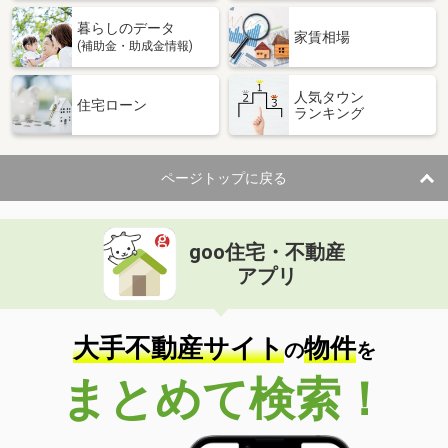
暮らしのデータ
家賃相場
(補助金・助成金情報)
人気タウン
住宅ローン
ランキング
ページトップに戻る
goo住宅・不動産
アプリ
大手不動産サイト
物件
の
を
まとめて検索！