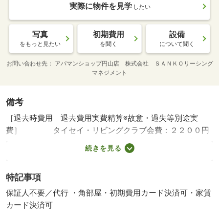
実際に物件を見学
したい
写真
初期費用
設備
をもっと見たい
を聞く
について聞く
お問い合わせ先
アパマンショップ円山店 株式会社 ＳＡＮＫＯリーシング
マネジメント
備考
［退去時費用 退去費用実費精算※故意・過失等別途実
費］ タイセイ・リビングクラブ会費：２２００円
／月（単身）３３００円（２名以上） 冷房あり 【設
続きを見る
備・特記事項備考】ペット不可・専用バス・ルームシェア
不可/町会費 200円/室内清掃費用／エアコン清掃料／新入
特記事項
居者応援3点セット 102300円/保険料／駐輪場利用料 1550
円/賃貸戸数:36戸
保証人不要／代行 ・角部屋・初期費用カード決済可・家賃
カード決済可