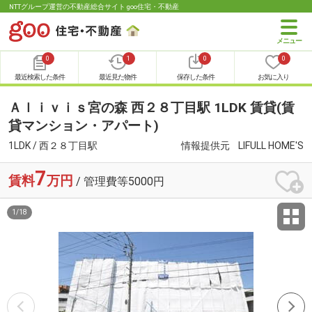
NTTグループ運営の不動産総合サイト goo住宅・不動産
0
1
0
0
最近検索した条件
最近見た物件
保存した条件
お気に入り
Ａｌｉｖｉｓ宮の森 西２８丁目駅 1LDK 賃貸(賃
貸マンション・アパート)
1LDK / 西２８丁目駅
情報提供元
LIFULL HOME'S
7
賃料
万円
/ 管理費等5000円
1
/
18