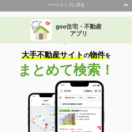
ページトップに戻る
goo住宅・不動産
アプリ
大手不動産サイト
物件
の
を
まとめて検索！