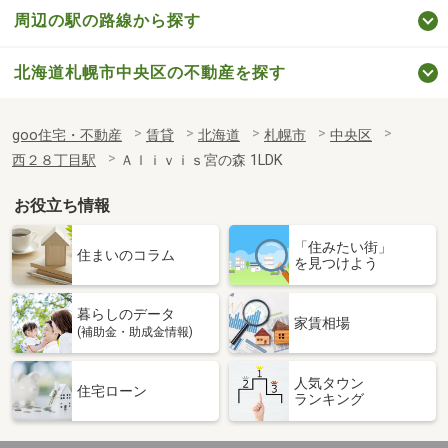
周辺の駅の路線から探す
北海道札幌市中央区の不動産を探す
goo住宅・不動産
賃貸
北海道
札幌市
中央区
西２８丁目駅
Ａｌｉｖｉｓ宮の森 1LDK
お役立ち情報
「住みたい街」
住まいのコラム
を見つけよう
暮らしのデータ
家賃相場
(補助金・助成金情報)
人気タウン
住宅ローン
ランキング