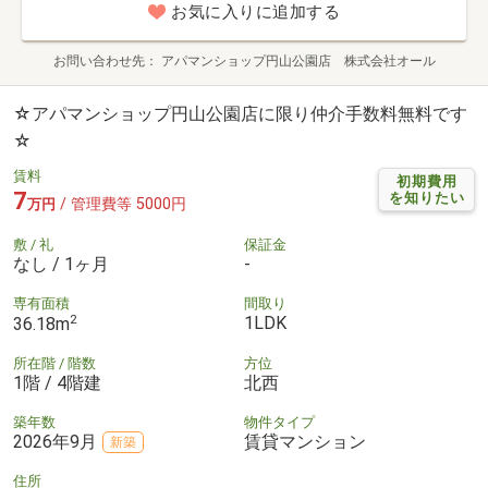
お気に入りに追加する
お問い合わせ先
アパマンショップ円山公園店 株式会社オール
☆アパマンショップ円山公園店に限り仲介手数料無料です
☆
賃料
初期費用
7
を知りたい
/ 管理費等 5000円
万円
敷 / 礼
保証金
なし / 1ヶ月
-
専有面積
間取り
2
1LDK
36.18m
所在階 / 階数
方位
1階 / 4階建
北西
築年数
物件タイプ
2026年9月
賃貸マンション
新築
住所