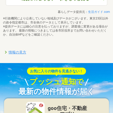
暮らしデータ提供元：
生活ガイド.com
※行政機関により公表していない地域及びデータがございます。東京23区以外
の政令指定都市は、市全体のデータとして表示しています。
※提供データには細心の注意を払っておりますが、調査後に変更がある場合が
あります。 最新の情報につきましては各市区役所までお問い合わせいただく
か、自治体HPなどをご確認ください。
情報の見方
お気に入りの物件を見逃さない！
プッシュ通知で
最新の物件情報が届く
goo住宅・不動産