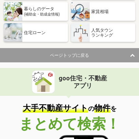
暮らしのデータ
家賃相場
(補助金・助成金情報)
人気タウン
住宅ローン
ランキング
ページトップに戻る
goo住宅・不動産
アプリ
大手不動産サイト
物件
の
を
まとめて検索！