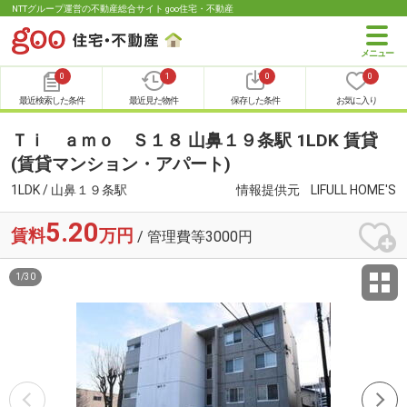
NTTグループ運営の不動産総合サイト goo住宅・不動産
0
1
0
0
最近検索した条件
最近見た物件
保存した条件
お気に入り
Ｔｉ ａｍｏ Ｓ１８ 山鼻１９条駅 1LDK 賃貸
(賃貸マンション・アパート)
1LDK / 山鼻１９条駅
情報提供元
LIFULL HOME'S
5.20
賃料
万円
/ 管理費等3000円
1
/
30