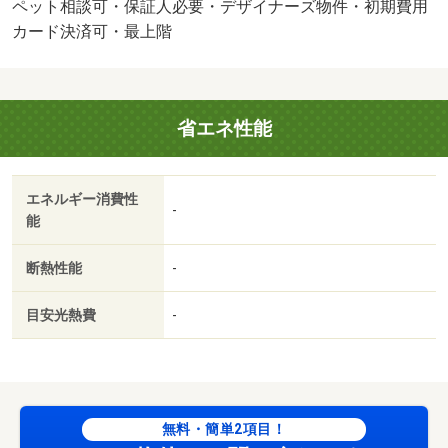
ームシェア不可/町会費 250円/シリンダー交換料／ハウス
ペット相談可・保証人必要・デザイナーズ物件・初期費用
クリーニング料／ＦＦ清掃料 61600円/夜間緊急サポー
カード決済可・最上階
ト 1100円/賃貸戸数:20戸
省エネ性能
エネルギー消費性
-
能
断熱性能
-
目安光熱費
-
無料・簡単2項目！