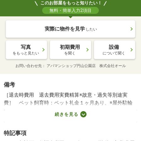
このお部屋をもっと知りたい！
無料・簡単入力2項目
実際に物件を見学
したい
写真
初期費用
設備
をもっと見たい
を聞く
について聞く
お問い合わせ先
アパマンショップ円山公園店 株式会社オール
備考
［退去時費用 退去費用実費精算※故意・過失等別途実
費］ ペット飼育時：ペット礼金１ヶ月あり、※屋外駐輪
場：登録制【満車】※掲載の写真はイメージとなります。
続きを見る
実際と異なる場合があります。※各部屋・駐車場・駐輪場
の空き状況は【 ＧＯＷＥＢ優先 】となります。 暖房
特記事項
あり 【設備・特記事項備考】専用バス・専用トイレ・ル