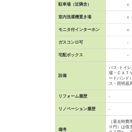
駐車場（近隣含）
○
室内洗濯機置き場
○
モニタ付インターホン
○
ガスコンロ可
-
宅配ボックス
-
バス･トイ
場・ＣＡＴ
設備
ードバンド
ス・照明器
リフォーム履歴
-
リノベーション履歴
-
［退去時費
０円）は借
備考