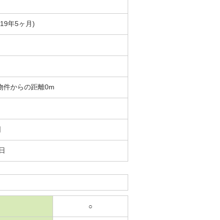
築19年5ヶ月)
円 物件からの距離0m
日
2日
○