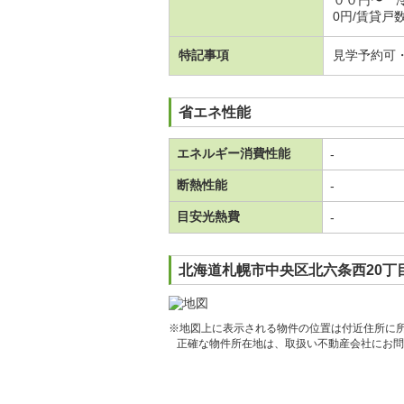
００円〜 冷
0円/賃貸戸数
特記事項
見学予約可
省エネ性能
エネルギー消費性能
-
断熱性能
-
目安光熱費
-
北海道札幌市中央区北六条西20丁
※地図上に表示される物件の位置は付近住所に
正確な物件所在地は、取扱い不動産会社にお問