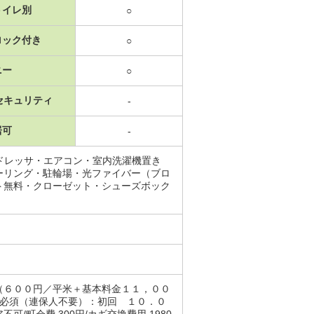
トイレ別
○
ロック付き
○
ニー
○
セキュリティ
-
居可
-
ドレッサ・エアコン・室内洗濯機置き
ーリング・駐輪場・光ファイバー（ブロ
ト無料・クローゼット・シューズボック
（６００円／平米＋基本料金１１，００
社必須（連保人不要）：初回 １０．０