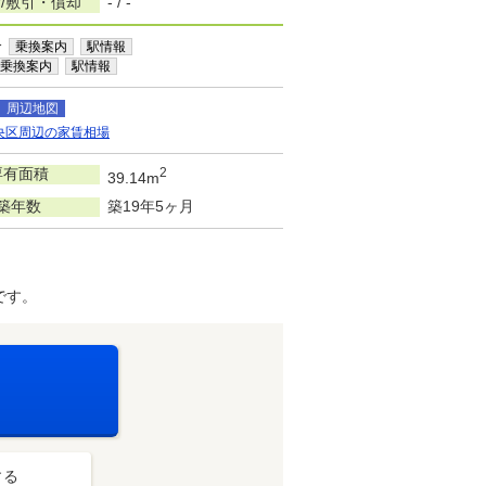
/敷引・償却
- / -
分
乗換案内
駅情報
乗換案内
駅情報
周辺地図
央区周辺の家賃相場
専有面積
2
39.14m
築年数
築19年5ヶ月
です。
する