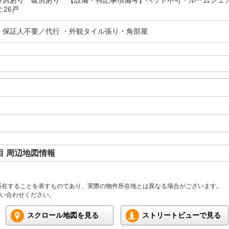
房あり 暖房あり 【設備・特記事項備考】ペット不可・ルームシェア不可/
:26戸
・保証人不要／代行 ・外観タイル張り・角部屋
目 周辺地図情報
所在することを表すものであり、実際の物件所在地とは異なる場合がございます。
い合わせください。
スクロール地図を見る
ストリートビューで見る