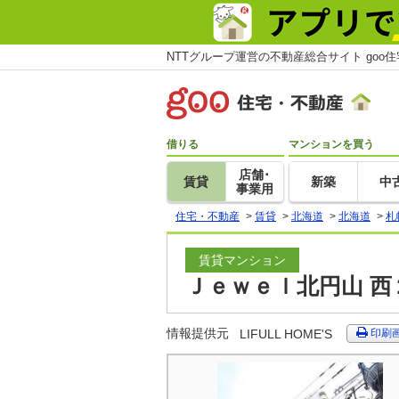
NTTグループ運営の不動産総合サイト goo
借りる
マンションを買う
店舗･
賃貸
新築
中
事業用
住宅・不動産
>
賃貸
>
北海道
>
北海道
>
札
賃貸マンション
Ｊｅｗｅｌ北円山 西
情報提供元
LIFULL HOME'S
印刷