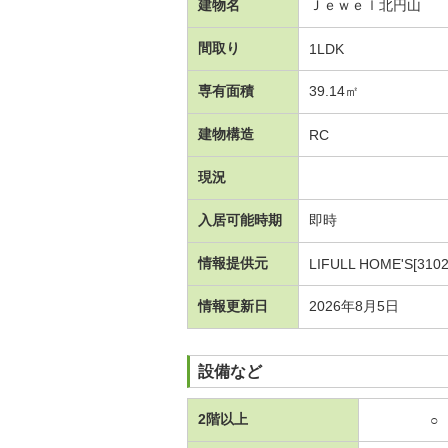
建物名
Ｊｅｗｅｌ北円山
間取り
1LDK
専有面積
39.14㎡
建物構造
RC
現況
入居可能時期
即時
情報提供元
LIFULL HOME'S[310
情報更新日
2026年8月5日
設備など
2階以上
○