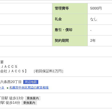
管理費等
5000円
礼金
なし
敷引・償却
-
契約期間
2年
入要
社ＪＡＣＣＳ
会社ＪＡＣＣＳ】 ［初回保証料1万円］
六条西20丁目
周辺地図
ータ
札幌市中央区周辺の家賃相場
目駅 徒歩13分
乗換案内
駅 徒歩14分
乗換案内