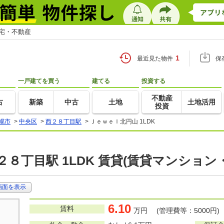
住宅・不動産
1
最近見た物件
保
一戸建てを買う
建てる
投資する
不動産
古
新築
中古
土地
土地活用
投資
幌市
>
中央区
>
西２８丁目駅
>
Ｊｅｗｅｌ北円山 1LDK
２８丁目駅 1LDK 賃貸(賃貸マンション
画面を表示
6.10
賃料
万円 (管理費等：5000円)