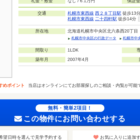
礼金・敷金
なし / 6.1万円
保証金
交通
札幌市東西線
西２８丁目駅
徒歩13
札幌市東西線
二十四軒駅
徒歩14分
所在地
北海道札幌市中央区北六条西20丁目
札幌市中央区の行政データ
札幌市中
間取り
1LDK
築年月
2007年4月
すめポイント
当店はオンラインにてお部屋探しのご相談・内覧が可能
無料・簡単2項目！
この物件にお問い合わせする
希望日時を選んで見学予約する
お気に入りに追加