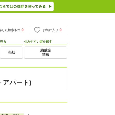
0
0
存した検索条件
お気に入り
売る
住みやすい街を探す
助成金
売却
情報
・アパート)