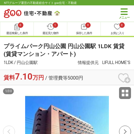
NTTグループ運営の不動産総合サイト goo住宅・不動産
0
1
0
0
最近検索した条件
最近見た物件
保存した条件
お気に入り
プライムパーク円山公園 円山公園駅 1LDK 賃貸
(賃貸マンション・アパート)
1LDK / 円山公園駅
情報提供元
LIFULL HOME'S
7.10
賃料
万円
/ 管理費等5000円
1
/
30