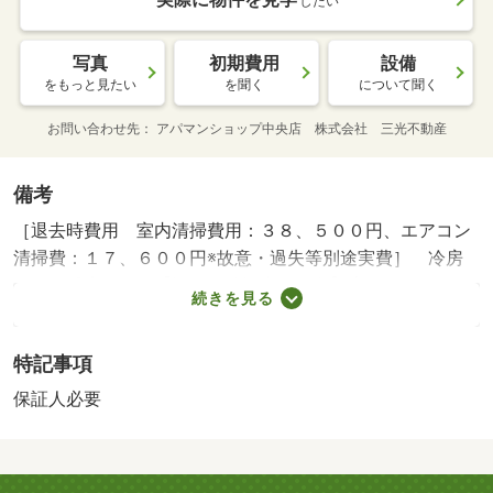
したい
写真
初期費用
設備
をもっと見たい
を聞く
について聞く
お問い合わせ先
アパマンショップ中央店 株式会社 三光不動産
備考
［退去時費用 室内清掃費用：３８、５００円、エアコン
清掃費：１７、６００円※故意・過失等別途実費］ 冷房
あり 暖房あり 【設備・特記事項備考】専用バス・ルー
続きを見る
ムシェア不可/電子錠電池交換費用（課税対象） 5500円
特記事項
保証人必要