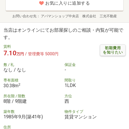
お気に入りに追加する
お問い合わせ先
アパマンショップ中央店 株式会社 三光不動産
当店はオンラインにてお部屋探しのご相談・内覧が可能で
す。
賃料
初期費用
7.10
を知りたい
/ 管理費等 5000円
万円
敷 / 礼
保証金
なし / なし
-
専有面積
間取り
2
1LDK
30.38m
所在階 / 階数
方位
8階 / 9階建
西
築年数
物件タイプ
1985年9月(築41年)
賃貸マンション
住所