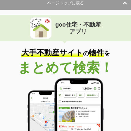
ページトップに戻る
goo住宅・不動産
アプリ
大手不動産サイト
物件
の
を
まとめて検索！