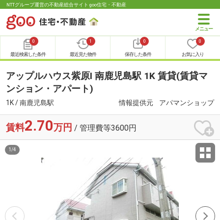
NTTグループ運営の不動産総合サイト goo住宅・不動産
0
1
0
0
最近検索した条件
最近見た物件
保存した条件
お気に入り
アップルハウス紫原Ⅰ 南鹿児島駅 1K 賃貸(賃貸マ
ンション・アパート)
1K / 南鹿児島駅
情報提供元
アパマンショップ
2.70
賃料
万円
/ 管理費等3600円
1
/
4