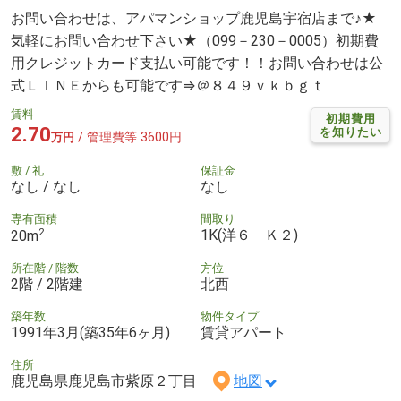
お問い合わせは、アパマンショップ鹿児島宇宿店まで♪★
気軽にお問い合わせ下さい★（099－230－0005）初期費
用クレジットカード支払い可能です！！お問い合わせは公
式ＬＩＮＥからも可能です⇒＠８４９ｖｋｂｇｔ
賃料
初期費用
2.70
を知りたい
/ 管理費等 3600円
万円
敷 / 礼
保証金
なし / なし
なし
専有面積
間取り
2
1K(洋６ Ｋ２)
20m
所在階 / 階数
方位
2階 / 2階建
北西
築年数
物件タイプ
1991年3月(築35年6ヶ月)
賃貸アパート
住所
鹿児島県鹿児島市紫原２丁目
地図