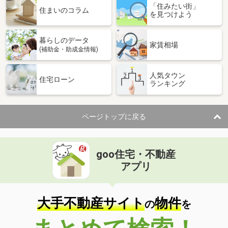
「住みたい街」
住まいのコラム
を見つけよう
暮らしのデータ
家賃相場
(補助金・助成金情報)
人気タウン
住宅ローン
ランキング
ページトップに戻る
goo住宅・不動産
アプリ
大手不動産サイト
物件
の
を