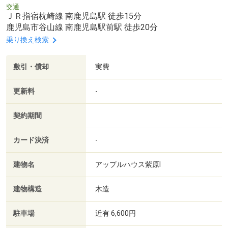
交通
ＪＲ指宿枕崎線 南鹿児島駅 徒歩15分
鹿児島市谷山線 南鹿児島駅前駅 徒歩20分
乗り換え検索
敷引・償却
実費
更新料
-
契約期間
カード決済
-
建物名
アップルハウス紫原Ⅰ
建物構造
木造
駐車場
近有 6,600円