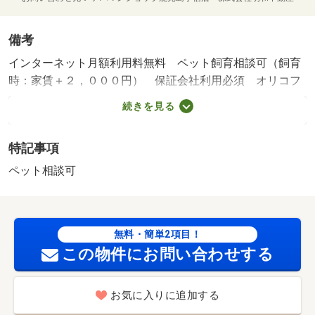
備考
インターネット月額利用料無料 ペット飼育相談可（飼育
時：家賃＋２，０００円） 保証会社利用必須 オリコフ
ォレントインシュア 初回保証料：賃料総額の６０％～、
続きを見る
毎月（引き落とし手数料）：賃料総額の１．２％ コンビ
ニ・２１３ｍ スーパー・２７０ｍ 病院・２８９ｍ お
特記事項
問い合わせは、アパマンショップ鹿児島宇宿店まで♪ ★
気軽にお問い合わせ下さい★（０９９－２３０－０００
ペット相談可
５）初期費用クレジットカード支払い可能です！！お問い
合わせは公式ＬＩＮＥからも可能です⇒＠８４９ｖｋｂｇ
ｔ ／加盟団体名：（公社）鹿児島県宅地建物取引業協
無料・簡単2項目！
会 公取協名：（一社） 九州不動産公正取引協議会加盟/
この物件にお問い合わせする
鍵交換代 13200円
お気に入りに追加する