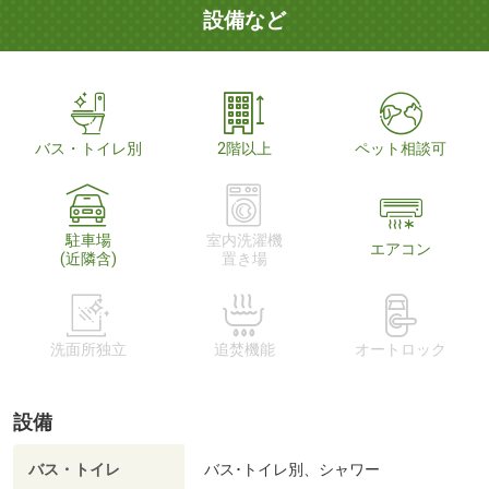
設備など
バス・トイレ別
2階以上
ペット相談可
駐車場
室内洗濯機
エアコン
(近隣含)
置き場
洗面所独立
追焚機能
オートロック
設備
バス・トイレ
バス･トイレ別、シャワー