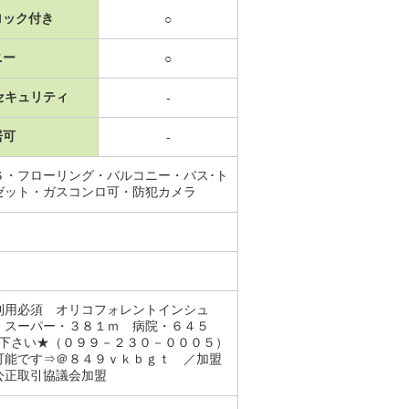
ロック付き
○
ニー
○
セキュリティ
-
居可
-
Ｓ・フローリング・バルコニー・バス･ト
ゼット・ガスコンロ可・防犯カメラ
利用必須 オリコフォレントインシュ
 スーパー・３８１ｍ 病院・６４５
せ下さい★（０９９－２３０－０００５）
可能です⇒＠８４９ｖｋｂｇｔ ／加盟
公正取引協議会加盟