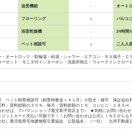
追焚機能
オート
-
フローリング
バルコ
○
浴室乾燥機
24時間
-
ペット相談可
二人入
○
ー・オートロック・駐輪場・給湯・シャワー・エアコン・ＢＳ端子・Ｃ
ローゼット・モニタ付インターホン・洗面所独立・ウォークインクロー
要 ペット飼育相談可（飼育時敷金＋４ヶ月）小型犬・猫可 保証会社
証料：賃料総額の３０％、毎月：賃料総額の１％ コンビニ・１８５ｍ
合わせは、アパマンショップ鹿児島宇宿店まで♪ ★気軽にお問い合わ
レジットカード支払い可能です！！お問い合わせは公式ＬＩＮＥからも
公社）鹿児島県宅地建物取引業協会 公取協名：（一社） 九州不動産