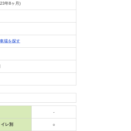
築23年8ヶ月)
車場を探す
日
-
トイレ別
○