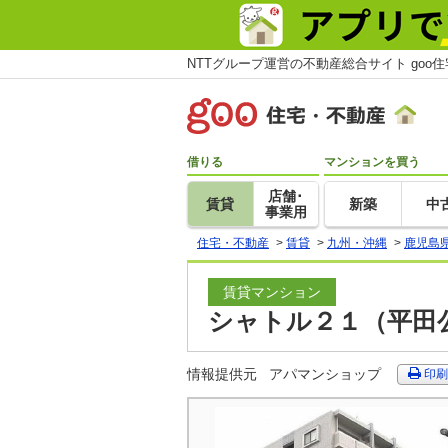
NTTグループ運営の不動産総合サイト goo
借りる
マンションを買う
店舗･
賃貸
新築
中
事業用
住宅・不動産
>
賃貸
>
九州・沖縄
>
鹿児島
賃貸マンション
シャトル２１（平田公
情報提供元
アパマンショップ
印刷