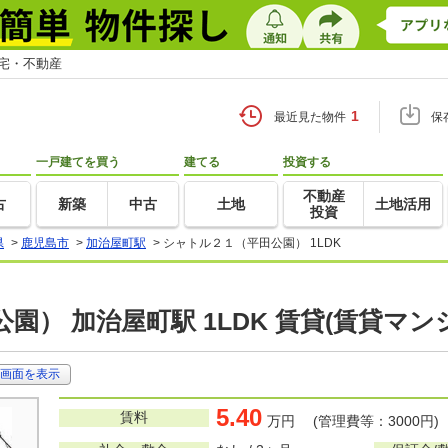
住宅・不動産
1
最近見た物件
保
一戸建てを買う
建てる
投資する
不動産
古
新築
中古
土地
土地活用
投資
県
>
鹿児島市
>
加治屋町駅
>
シャトル２１（平田公園） 1LDK
園） 加治屋町駅 1LDK 賃貸(賃貸マ
画面を表示
5.40
賃料
万円 (管理費等：3000円)