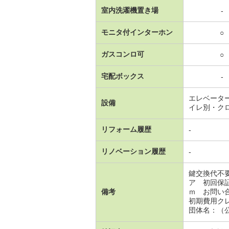
室内洗濯機置き場
-
モニタ付インターホン
○
ガスコンロ可
○
宅配ボックス
-
エレベータ
設備
イレ別・ク
リフォーム履歴
-
リノベーション履歴
-
鍵交換代不
ア 初回保
備考
ｍ お問い
初期費用ク
団体名：（