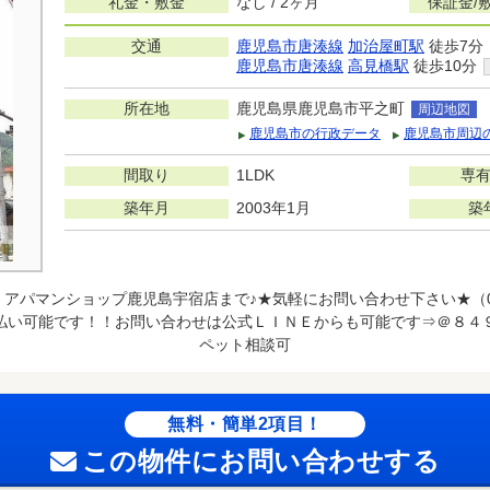
礼金・敷金
なし / 2ヶ月
保証金/
交通
鹿児島市唐湊線
加治屋町駅
徒歩7分
鹿児島市唐湊線
高見橋駅
徒歩10分
所在地
鹿児島県鹿児島市平之町
周辺地図
鹿児島市の行政データ
鹿児島市周辺
間取り
1LDK
専
築年月
2003年1月
築
アパマンショップ鹿児島宇宿店まで♪★気軽にお問い合わせ下さい★（099
払い可能です！！お問い合わせは公式ＬＩＮＥからも可能です⇒＠８４
ペット相談可
無料・簡単2項目！
この物件にお問い合わせする