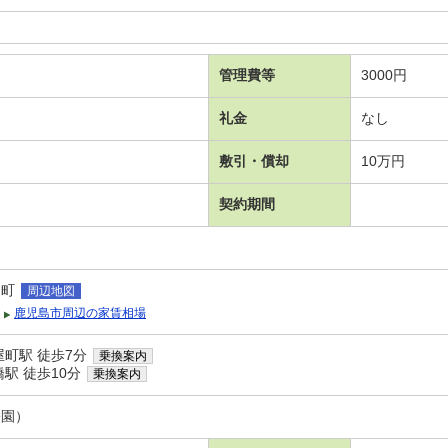
管理費等
3000円
礼金
なし
敷引・償却
10万円
契約期間
之町
周辺地図
鹿児島市周辺の家賃相場
町駅 徒歩7分
乗換案内
駅 徒歩10分
乗換案内
公園）