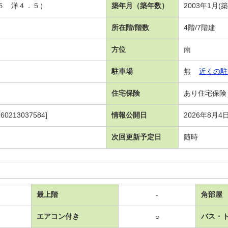
．５ 洋４．５）
築年月（築年数）
2003年1月(
所在階/階数
4階/7階建
方位
南
駐車場
無
近くの駐
住宅保険
あり住宅保険
213037584]
情報公開日
2026年8月4
次回更新予定日
随時
最上階
角部屋
-
エアコン付き
バス・
○