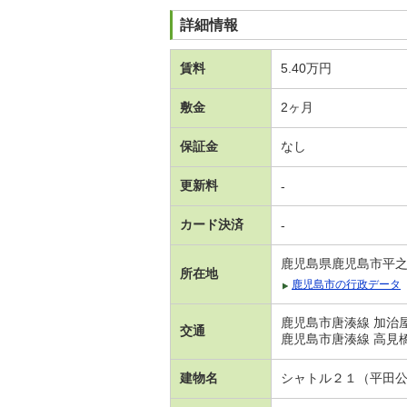
詳細情報
賃料
5.40万円
敷金
2ヶ月
保証金
なし
更新料
-
カード決済
-
鹿児島県鹿児島市平
所在地
鹿児島市の行政データ
鹿児島市唐湊線 加治屋
交通
鹿児島市唐湊線 高見橋
建物名
シャトル２１（平田