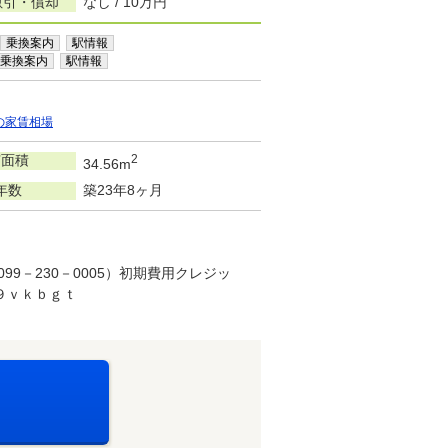
敷引・償却
なし / 10万円
乗換案内
駅情報
乗換案内
駅情報
の家賃相場
有面積
2
34.56m
年数
築23年8ヶ月
－230－0005）初期費用クレジッ
９ｖｋｂｇｔ