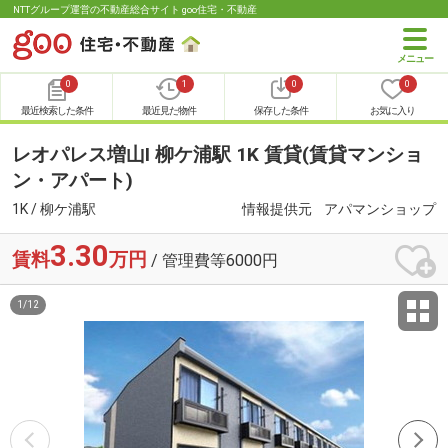
NTTグループ運営の不動産総合サイト goo住宅・不動産
0
1
0
0
最近検索した条件
最近見た物件
保存した条件
お気に入り
レオパレス増山Ⅰ 柳ケ浦駅 1K 賃貸(賃貸マンショ
ン・アパート)
1K / 柳ケ浦駅
情報提供元
アパマンショップ
3.30
賃料
万円
/ 管理費等6000円
1
/
12