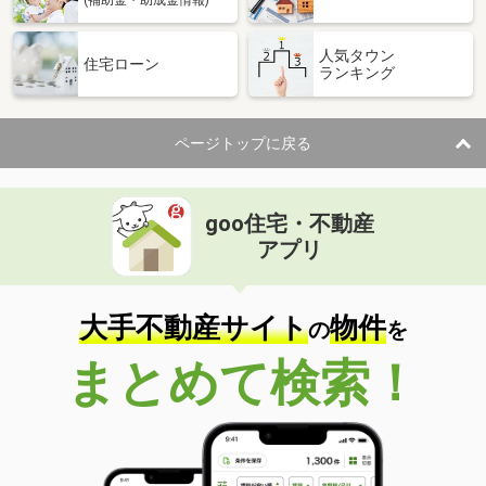
人気タウン
住宅ローン
ランキング
ページトップに戻る
goo住宅・不動産
アプリ
大手不動産サイト
物件
の
を
まとめて検索！