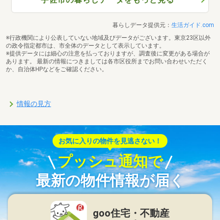
暮らしデータ提供元：
生活ガイド.com
※行政機関により公表していない地域及びデータがございます。東京23区以外
の政令指定都市は、市全体のデータとして表示しています。
※提供データには細心の注意を払っておりますが、調査後に変更がある場合が
あります。 最新の情報につきましては各市区役所までお問い合わせいただく
か、自治体HPなどをご確認ください。
情報の見方
お気に入りの物件を見逃さない！
プッシュ通知で
最新の物件情報が届く
goo住宅・不動産