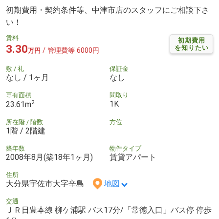
初期費用・契約条件等、中津市店のスタッフにご相談下さ
い！
賃料
初期費用
3.30
を知りたい
/ 管理費等 6000円
万円
敷 / 礼
保証金
なし / 1ヶ月
なし
専有面積
間取り
2
1K
23.61m
所在階 / 階数
方位
1階 / 2階建
築年数
物件タイプ
2008年8月(築18年1ヶ月)
賃貸アパート
住所
大分県宇佐市大字辛島
地図
交通
ＪＲ日豊本線 柳ケ浦駅 バス17分/「常徳入口」バス停 停歩