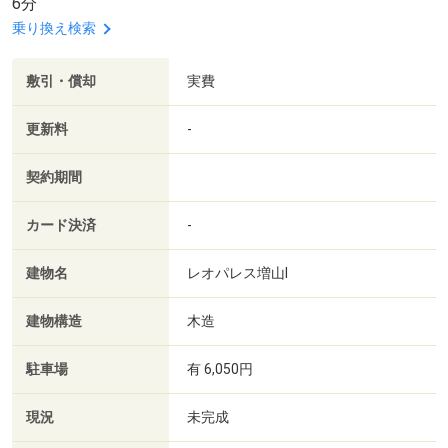
6分
乗り換え検索
敷引・償却
実費
更新料
-
契約期間
カード決済
-
建物名
レオパレス増山Ⅰ
建物構造
木造
駐車場
有 6,050円
現況
未完成