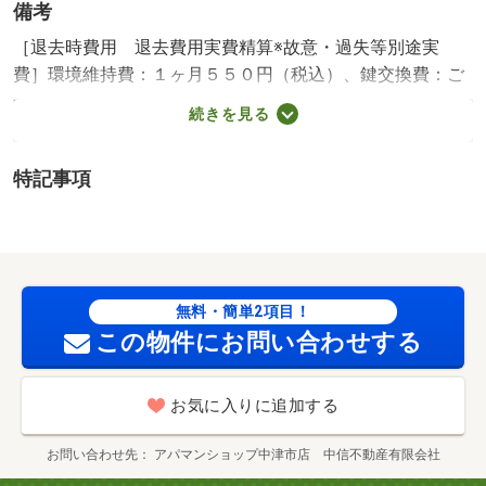
備考
［退去時費用 退去費用実費精算※故意・過失等別途実
費］環境維持費：１ヶ月５５０円（税込）、鍵交換費：ご
契約時１６５００円（税込）、退去時清掃費：５２２５０
続きを見る
円（税込）、インターネット利用料：有料、更新手数料：
１６５００円（税込）、保証委託料：必要 保証会社利用
特記事項
必須 プラザ賃貸保証 家賃等の１００％または１２
０％ 宇佐市立四日市南小学校・９５３ｍ 宇佐市立駅川
中学校・９４２ｍ コンビニ・４１６ｍ スーパー・２９
７ｍ 病院・５６００ｍ 初期費用・契約条件等、中津市
店のスタッフにご相談下さい！ ／加盟団体名：（一社）
無料・簡単2項目！
大分県宅地建物取引業協会 公取協名：（一社） 九州不
この物件にお問い合わせする
動産公正取引協議会加盟
お気に入りに追加する
お問い合わせ先
アパマンショップ中津市店 中信不動産有限会社