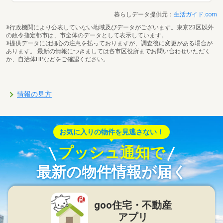
暮らしデータ提供元：
生活ガイド.com
※行政機関により公表していない地域及びデータがございます。東京23区以外
の政令指定都市は、市全体のデータとして表示しています。
※提供データには細心の注意を払っておりますが、調査後に変更がある場合が
あります。 最新の情報につきましては各市区役所までお問い合わせいただく
か、自治体HPなどをご確認ください。
情報の見方
お気に入りの物件を見逃さない！
プッシュ通知で
最新の物件情報が届く
goo住宅・不動産
アプリ