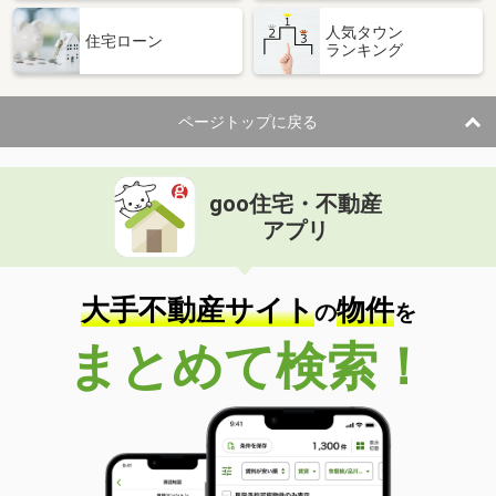
人気タウン
住宅ローン
ランキング
ページトップに戻る
goo住宅・不動産
アプリ
大手不動産サイト
物件
の
を
まとめて検索！