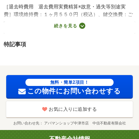
［退去時費用 退去費用実費精算※故意・過失等別途実
費］環境維持費：１ヶ月５５０円（税込）、鍵交換費：ご
契約時１６５００円（税込）、退去時清掃費：５２２５０
続きを見る
円（税込）、インターネット利用料：有料、更新手数料：
１６５００円（税込）、保証委託料：必要 保証会社利用
特記事項
必須 プラザ賃貸保証 家賃等の１００％または１２
０％ 中津市立沖代小学校・１２９９ｍ 初期費用・契約
条件等、中津市店のスタッフにご相談下さい！ ／加盟団
体名：（一社）大分県宅地建物取引業協会 公取協名：
（一社） 九州不動産公正取引協議会加盟
無料・簡単2項目！
この物件にお問い合わせする
お気に入りに追加する
お問い合わせ先
アパマンショップ中津市店 中信不動産有限会社
不動産会社情報