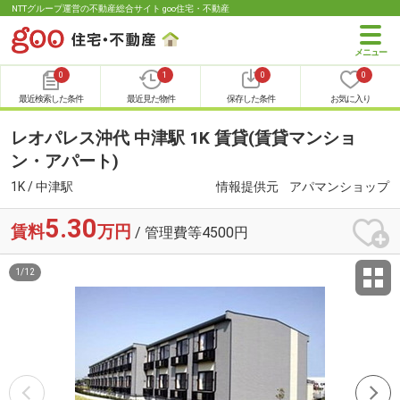
NTTグループ運営の不動産総合サイト goo住宅・不動産
0
1
0
0
最近検索した条件
最近見た物件
保存した条件
お気に入り
レオパレス沖代 中津駅 1K 賃貸(賃貸マンショ
ン・アパート)
1K / 中津駅
情報提供元
アパマンショップ
5.30
賃料
万円
/ 管理費等4500円
1
/
12