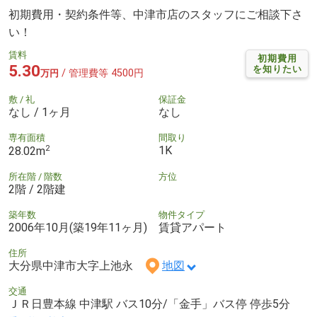
初期費用・契約条件等、中津市店のスタッフにご相談下さ
い！
賃料
初期費用
5.30
を知りたい
/ 管理費等 4500円
万円
敷 / 礼
保証金
なし / 1ヶ月
なし
専有面積
間取り
2
1K
28.02m
所在階 / 階数
方位
2階 / 2階建
築年数
物件タイプ
2006年10月(築19年11ヶ月)
賃貸アパート
住所
大分県中津市大字上池永
地図
交通
ＪＲ日豊本線 中津駅 バス10分/「金手」バス停 停歩5分