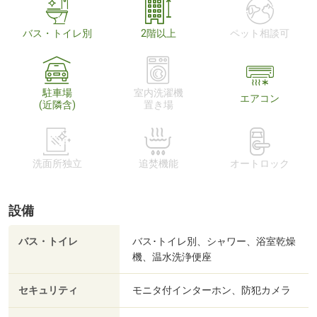
バス・トイレ別
2階以上
ペット相談可
駐車場
室内洗濯機
エアコン
(近隣含)
置き場
洗面所独立
追焚機能
オートロック
設備
バス・トイレ
バス･トイレ別、シャワー、浴室乾燥
機、温水洗浄便座
セキュリティ
モニタ付インターホン、防犯カメラ