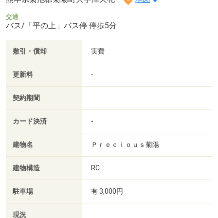
交通
バス/「平の上」バス停 停歩5分
敷引・償却
実費
更新料
-
契約期間
カード決済
-
建物名
Ｐｒｅｃｉｏｕｓ菊陽
建物構造
RC
駐車場
有 3,000円
現況