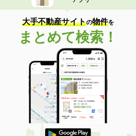
大手不動産サイト
物件
の
を
まとめて検索！