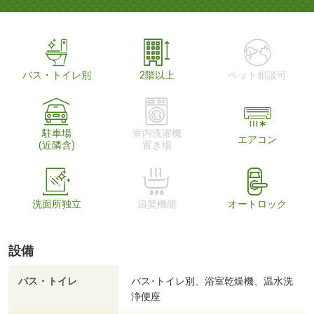
バス・トイレ別
2階以上
ペット相談可
駐車場
室内洗濯機
エアコン
(近隣含)
置き場
洗面所独立
追焚機能
オートロック
設備
バス・トイレ
バス･トイレ別、浴室乾燥機、温水洗
浄便座