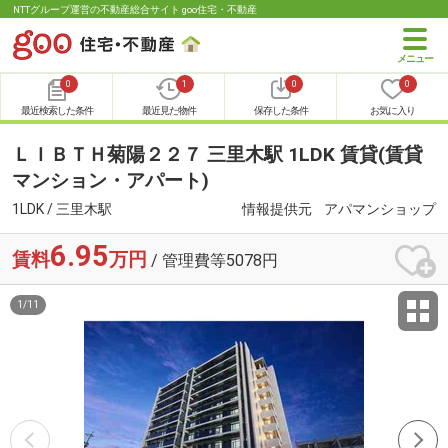
NTTグループ運営の不動産総合サイト goo住宅・不動産
0
1
0
0
最近検索した条件
最近見た物件
保存した条件
お気に入り
ＬＩＢＴＨ菊陽２２７ 三里木駅 1LDK 賃貸(賃貸
マンション・アパート)
1LDK / 三里木駅
情報提供元
アパマンショップ
6.95
賃料
万円
/ 管理費等5078円
1
/
11