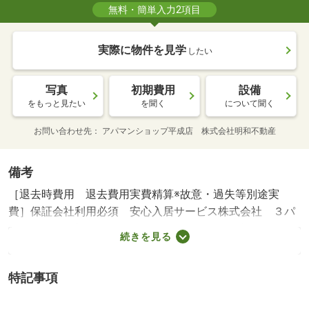
無料・簡単入力2項目
実際に物件を見学
したい
写真
初期費用
設備
をもっと見たい
を聞く
について聞く
お問い合わせ先
アパマンショップ平成店 株式会社明和不動産
備考
［退去時費用 退去費用実費精算※故意・過失等別途実
費］保証会社利用必須 安心入居サービス株式会社 ３パ
ターン（Ａ：初回８０％、Ｂ：月々３％、Ｃ：初回１０
続きを見る
０％＋月々１．５％） 菊陽中部小学校・２２４７ｍ 菊
陽中学校・２５５６ｍ コンビニ・２７３ｍ スーパー・
特記事項
８５２ｍ 病院・２２０３ｍ ☆お問い合わせはアパマン
ショップ平成店☆ ０９６－２１１－５６５５まで☆ ／