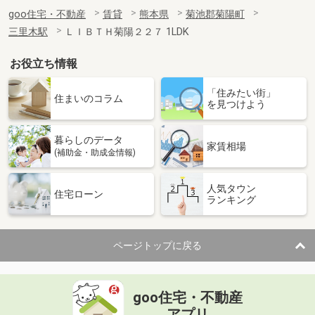
goo住宅・不動産
賃貸
熊本県
菊池郡菊陽町
三里木駅
ＬＩＢＴＨ菊陽２２７ 1LDK
お役立ち情報
「住みたい街」
住まいのコラム
を見つけよう
暮らしのデータ
家賃相場
(補助金・助成金情報)
人気タウン
住宅ローン
ランキング
ページトップに戻る
goo住宅・不動産
アプリ