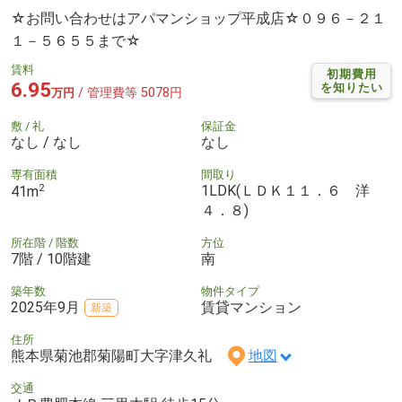
☆お問い合わせはアパマンショップ平成店☆０９６－２１
１－５６５５まで☆
賃料
初期費用
6.95
を知りたい
/ 管理費等 5078円
万円
敷 / 礼
保証金
なし / なし
なし
専有面積
間取り
2
1LDK(ＬＤＫ１１．６ 洋
41m
４．８)
所在階 / 階数
方位
7階 / 10階建
南
築年数
物件タイプ
2025年9月
賃貸マンション
新築
住所
熊本県菊池郡菊陽町大字津久礼
地図
交通