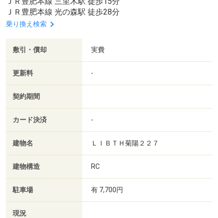
ＪＲ豊肥本線 三里木駅 徒歩15分
ＪＲ豊肥本線 光の森駅 徒歩28分
乗り換え検索
敷引・償却
実費
更新料
-
契約期間
カード決済
-
建物名
ＬＩＢＴＨ菊陽２２７
建物構造
RC
駐車場
有 7,700円
現況