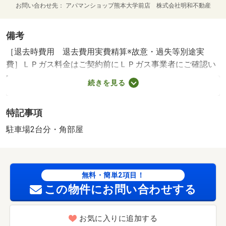
お問い合わせ先
アパマンショップ熊本大学前店 株式会社明和不動産
備考
［退去時費用 退去費用実費精算※故意・過失等別途実
費］ＬＰガス料金はご契約前にＬＰガス事業者にご確認い
ただけます。 ルームクリーニング料金にエアコンクリー
続きを見る
ニング費用を含みます。 保証会社利用必須 イントラ
スト 機関保証加入必須。初回保証料３５０００円、月額
特記事項
保証料賃料等総額の１％＋８００円／月（その他商品あ
り） 城西小学校・９７６ｍ 西山中学校・８２３ｍ コ
駐車場2台分・角部屋
ンビニ・２３８ｍ スーパー・２１７ｍ 病院・２６７
ｍ ／加盟団体名：（公社）熊本県宅地建物取引業協会
公取協名：（一社） 九州不動産公正取引協議会加盟/カー
無料・簡単2項目！
ドキー発行料 16500円
この物件にお問い合わせする
お気に入りに追加する