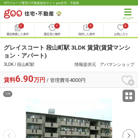
NTTグループ運営の不動産総合サイト goo住宅・不動産
0
1
0
0
最近検索した条件
最近見た物件
保存した条件
お気に入り
グレイスコート 段山町駅 3LDK 賃貸(賃貸マンシ
ョン・アパート)
3LDK / 段山町駅
情報提供元
アパマンショップ
6.90
賃料
万円
/ 管理費等4000円
1
/
6