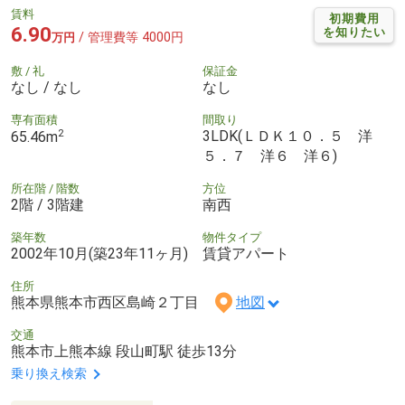
賃料
初期費用
6.90
を知りたい
/ 管理費等 4000円
万円
敷 / 礼
保証金
なし / なし
なし
専有面積
間取り
2
3LDK(ＬＤＫ１０．５ 洋
65.46m
５．７ 洋６ 洋６)
所在階 / 階数
方位
2階 / 3階建
南西
築年数
物件タイプ
2002年10月(築23年11ヶ月)
賃貸アパート
住所
熊本県熊本市西区島崎２丁目
地図
交通
熊本市上熊本線 段山町駅 徒歩13分
乗り換え検索