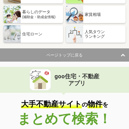
暮らしのデータ
家賃相場
(補助金・助成金情報)
人気タウン
住宅ローン
ランキング
ページトップに戻る
goo住宅・不動産
アプリ
大手不動産サイト
物件
の
を
まとめて検索！