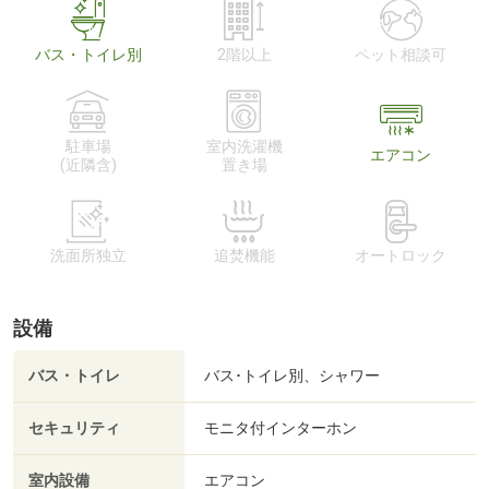
バス・トイレ別
2階以上
ペット相談可
駐車場
室内洗濯機
エアコン
(近隣含)
置き場
洗面所独立
追焚機能
オートロック
設備
バス・トイレ
バス･トイレ別、シャワー
セキュリティ
モニタ付インターホン
室内設備
エアコン