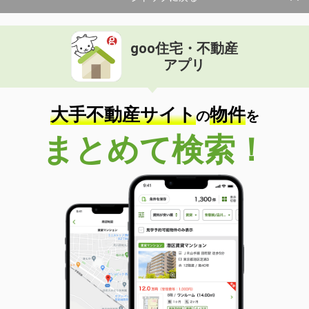
goo住宅・不動産
アプリ
大手不動産サイト
物件
の
を
まとめて検索！