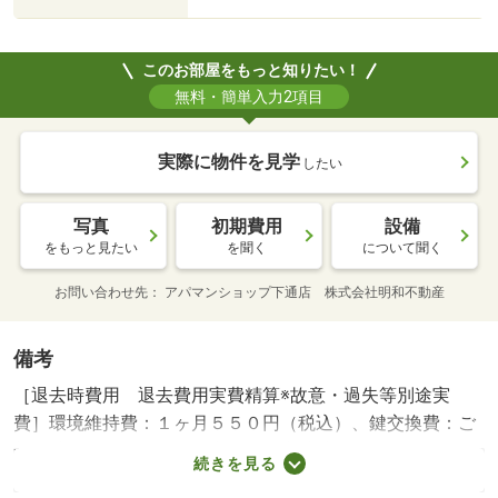
このお部屋をもっと知りたい！
無料・簡単入力2項目
実際に物件を見学
したい
写真
初期費用
設備
をもっと見たい
を聞く
について聞く
お問い合わせ先
アパマンショップ下通店 株式会社明和不動産
備考
［退去時費用 退去費用実費精算※故意・過失等別途実
費］環境維持費：１ヶ月５５０円（税込）、鍵交換費：ご
契約時１６５００円（税込）、退去時清掃費：５２２５０
続きを見る
円（税込）、インターネット利用料：有料、更新手数料：