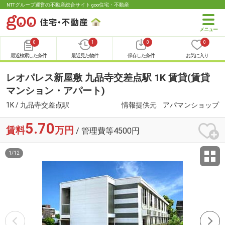
NTTグループ運営の不動産総合サイト goo住宅・不動産
0
1
0
0
最近検索した条件
最近見た物件
保存した条件
お気に入り
レオパレス新屋敷 九品寺交差点駅 1K 賃貸(賃貸
マンション・アパート)
1K / 九品寺交差点駅
情報提供元
アパマンショップ
5.70
賃料
万円
/ 管理費等4500円
1
/
12