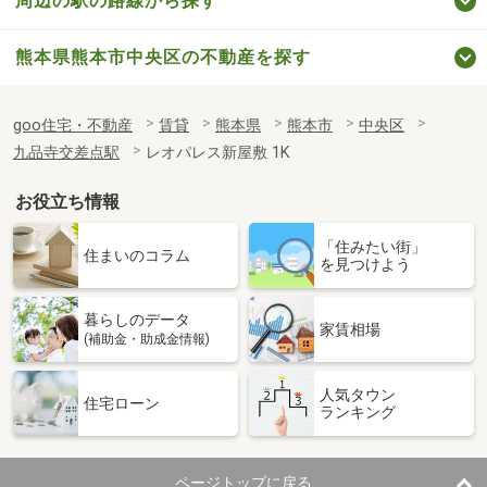
周辺の駅の路線から探す
熊本県熊本市中央区の不動産を探す
goo住宅・不動産
賃貸
熊本県
熊本市
中央区
九品寺交差点駅
レオパレス新屋敷 1K
お役立ち情報
「住みたい街」
住まいのコラム
を見つけよう
暮らしのデータ
家賃相場
(補助金・助成金情報)
人気タウン
住宅ローン
ランキング
ページトップに戻る