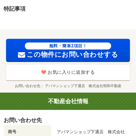
１６５００円（税込）、保証委託料：必要 保証会社利用
特記事項
必須 プラザ賃貸保証 家賃等の１００％または１２
０％ 熊本市立白川小学校・１７６ｍ 熊本市立白川中学
校・４７１ｍ コンビニ・１６１ｍ スーパー・８８０
ｍ 病院・８５４ｍ ／加盟団体名：（公社）熊本県宅地
建物取引業協会 公取協名：（一社） 九州不動産公正取
無料・簡単2項目！
引協議会加盟
この物件にお問い合わせする
お気に入りに追加する
お問い合わせ先
アパマンショップ下通店 株式会社明和不動産
不動産会社情報
お問い合わせ先
商号
アパマンショップ下通店 株式会社