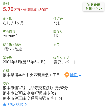
賃料
初期費用
5.70
を知りたい
/ 管理費等 4500円
万円
敷 / 礼
保証金
なし / 1ヶ月
なし
専有面積
間取り
2
1K
20.28m
所在階 / 階数
方位
1階 / 2階建
築年数
物件タイプ
2001年3月(築25年6ヶ月)
賃貸アパート
住所
熊本県熊本市中央区新屋敷１丁目
地図
交通
熊本市健軍線 九品寺交差点駅 徒歩8分
熊本市健軍線 水道町駅 徒歩9分
熊本市健軍線 交通局前駅 徒歩11分
乗り換え検索