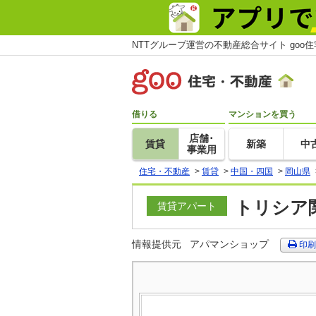
NTTグループ運営の不動産総合サイト goo
借りる
マンションを買う
店舗･
賃貸
新築
中
事業用
住宅・不動産
>
賃貸
>
中国・四国
>
岡山県
トリシア関
賃貸アパート
情報提供元
アパマンショップ
印刷