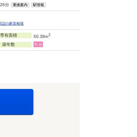
26分
乗換案内
駅情報
周辺の家賃相場
専有面積
2
50.38m
築年数
新築