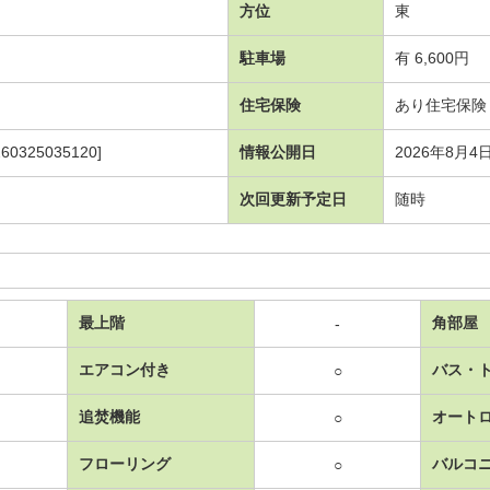
方位
東
駐車場
有 6,600円
住宅保険
あり住宅保険
325035120]
情報公開日
2026年8月4
次回更新予定日
随時
最上階
角部屋
-
エアコン付き
バス・
○
追焚機能
オート
○
フローリング
バルコ
○