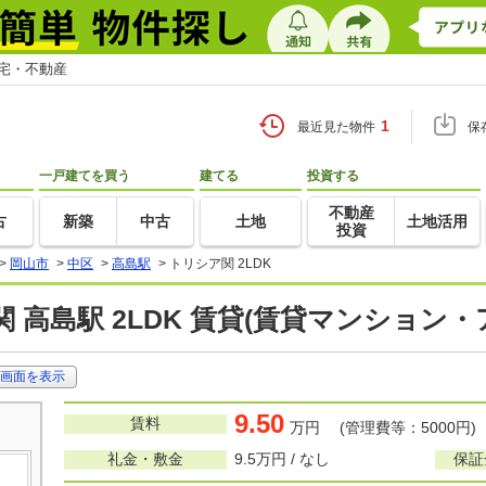
住宅・不動産
1
最近見た物件
保
一戸建てを買う
建てる
投資する
不動産
古
新築
中古
土地
土地活用
投資
>
岡山市
>
中区
>
高島駅
>
トリシア関 2LDK
 高島駅 2LDK 賃貸(賃貸マンション・
画面を表示
9.50
賃料
万円 (管理費等：5000円)
礼金・敷金
9.5万円 / なし
保証