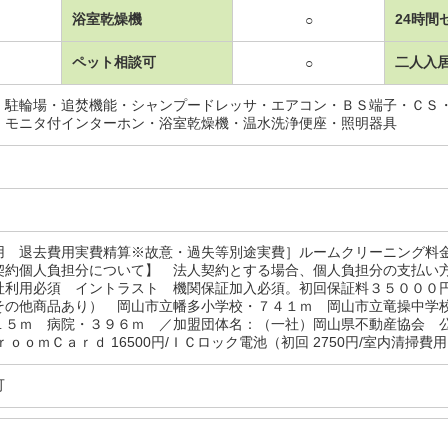
浴室乾燥機
24時間
○
ペット相談可
二人入
○
・駐輪場・追焚機能・シャンプードレッサ・エアコン・ＢＳ端子・ＣＳ
・モニタ付インターホン・浴室乾燥機・温水洗浄便座・照明器具
用 退去費用実費精算※故意・過失等別途実費］ルームクリーニング料
契約個人負担分について】 法人契約とする場合、個人負担分の支払い
用必須 イントラスト 機関保証加入必須。初回保証料３５０００円
その他商品あり） 岡山市立幡多小学校・７４１ｍ 岡山市立竜操中学
１５ｍ 病院・３９６ｍ ／加盟団体名：（一社）岡山県不動産協会 
ｒｏｏｍＣａｒｄ 16500円/ＩＣロック電池（初回 2750円/室内清掃費用 
可