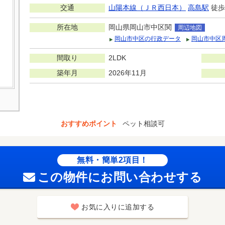
交通
山陽本線（ＪＲ西日本）
高島駅
徒歩
所在地
岡山県岡山市中区関
周辺地図
岡山市中区の行政データ
岡山市中区
間取り
2LDK
築年月
2026年11月
おすすめポイント
ペット相談可
無料・簡単2項目！
この物件にお問い合わせする
お気に入りに追加する