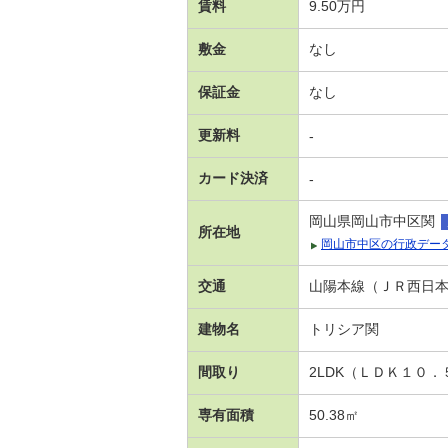
賃料
9.50万円
敷金
なし
保証金
なし
更新料
-
カード決済
-
岡山県岡山市中区関
所在地
岡山市中区の行政デー
交通
山陽本線（ＪＲ西日本）
建物名
トリシア関
間取り
2LDK（ＬＤＫ１０
専有面積
50.38㎡