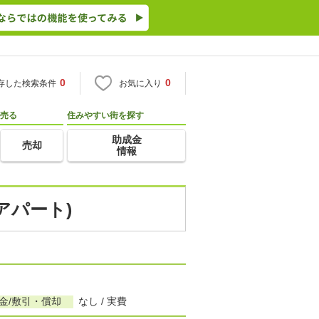
0
0
存した検索条件
お気に入り
売る
住みやすい街を探す
助成金
売却
情報
アパート)
金/敷引・償却
なし / 実費