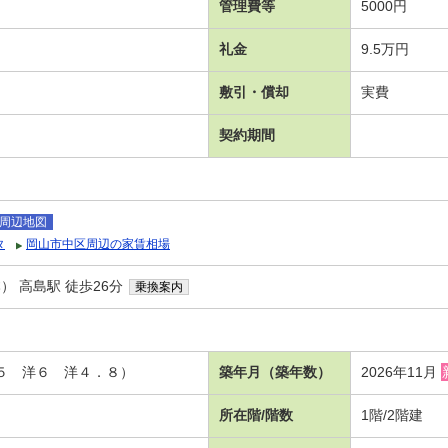
管理費等
5000円
礼金
9.5万円
敷引・償却
実費
契約期間
周辺地図
タ
岡山市中区周辺の家賃相場
 高島駅 徒歩26分
乗換案内
．５ 洋６ 洋４．８）
築年月（築年数）
2026年11月
所在階/階数
1階/2階建