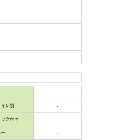
日
-
トイレ別
-
ロック付き
-
ニー
-