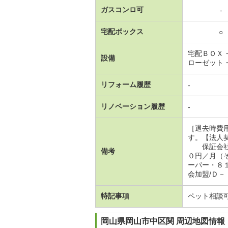
ガスコンロ可
-
宅配ボックス
○
宅配ＢＯＸ
設備
ローゼット
リフォーム履歴
-
リノベーション履歴
-
［退去時費
す。【法人
保証会社利
備考
０円／月（
ーパー・８
会加盟/Ｄ－
特記事項
ペット相談
岡山県岡山市中区関 周辺地図情報