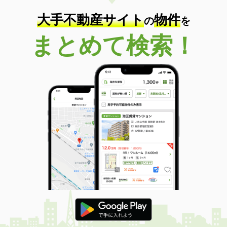
大手不動産サイト
物件
の
を
まとめて検索！