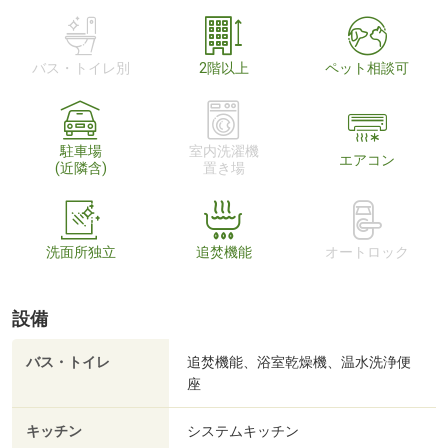
バス・トイレ別
2階以上
ペット相談可
駐車場
室内洗濯機
エアコン
(近隣含)
置き場
洗面所独立
追焚機能
オートロック
設備
バス・トイレ
追焚機能、浴室乾燥機、温水洗浄便
座
キッチン
システムキッチン