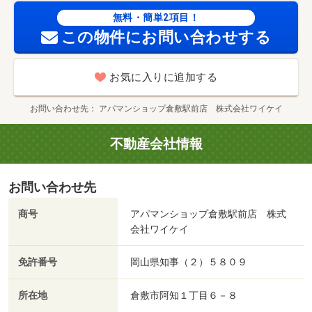
校・７２３ｍ コンビニ・４３２ｍ スーパー・８１５
無料・簡単2項目！
ｍ 病院・３９６ｍ ◇オンライン接客 ＆ 現地集合で
この物件にお問い合わせする
の案内可能◇ ☆有名メーカー各社取扱い★初期費用はク
レジット決済可！☆ ／加盟団体名：（一社）岡山県不動
産協会 公取協名：中国地区不動産公正取引協議会加盟/Ｄ
お気に入りに追加する
－ｒｏｏｍＣａｒｄ 16500円/ＩＣロック電池（初回 2750
円/室内清掃費用 71500円
お問い合わせ先
アパマンショップ倉敷駅前店 株式会社ワイケイ
不動産会社情報
お問い合わせ先
商号
アパマンショップ倉敷駅前店 株式
会社ワイケイ
免許番号
岡山県知事（２）５８０９
所在地
倉敷市阿知１丁目６－８