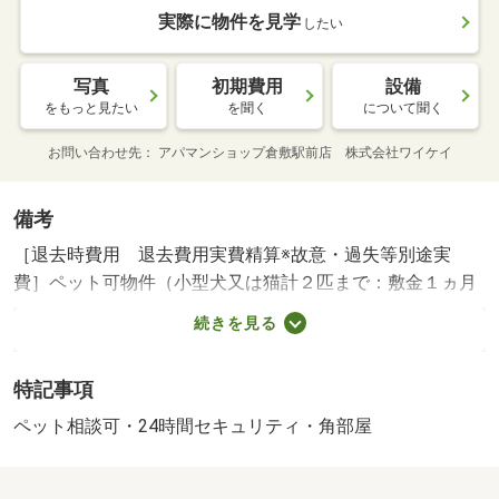
実際に物件を見学
したい
写真
初期費用
設備
をもっと見たい
を聞く
について聞く
お問い合わせ先
アパマンショップ倉敷駅前店 株式会社ワイケイ
備考
［退去時費用 退去費用実費精算※故意・過失等別途実
費］ペット可物件（小型犬又は猫計２匹まで：敷金１ヵ月
ＵＰ）。ルームクリーニング料金にエアコンクリーニング
続きを見る
費用を含みます。【法人契約個人負担分について】 法人
契約とする場合、個人負担分の支払い方法は原則「カード
特記事項
決済」となります。 保証会社利用必須 イントラス
ト 機関保証加入必須。初回保証料３５０００円、月額保
ペット相談可・24時間セキュリティ・角部屋
証料賃料等総額の１％＋８００円／月（その他商品あ
り） 岡山市立幡多小学校・７４１ｍ 岡山市立竜操中学