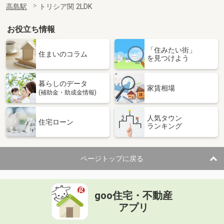
高島駅
トリシア関 2LDK
お役立ち情報
「住みたい街」
住まいのコラム
を見つけよう
暮らしのデータ
家賃相場
(補助金・助成金情報)
人気タウン
住宅ローン
ランキング
ページトップに戻る
goo住宅・不動産
アプリ