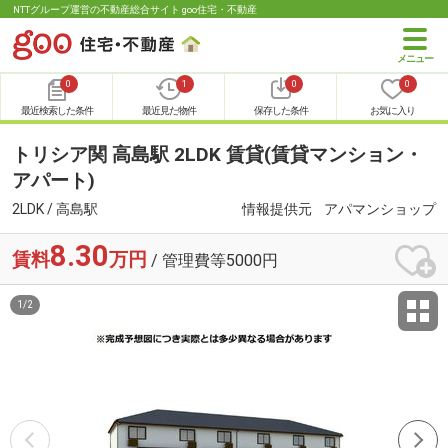
NTTグループ運営の不動産総合サイト goo住宅・不動産
0
1
0
0
最近検索した条件
最近見た物件
保存した条件
お気に入り
トリシア関 高島駅 2LDK 賃貸(賃貸マンション・
アパート)
2LDK / 高島駅
情報提供元
アパマンショップ
8.30
賃料
万円
/ 管理費等5000円
1
/
2