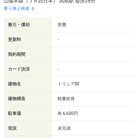
山陽本線（ＪＲ西日本） 高島駅 徒歩26分
乗り換え検索
敷引・償却
実費
更新料
-
契約期間
カード決済
-
建物名
トリシア関
建物構造
軽量鉄骨
駐車場
有 6,600円
現況
未完成