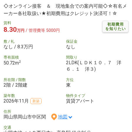
◇オンライン接客 ＆ 現地集合での案内可能◇☆有名メ
ーカー各社取扱い★初期費用はクレジット決済可！☆
賃料
初期費用
8.30
を知りたい
/ 管理費等 5000円
万円
敷 / 礼
保証金
なし / 8.3万円
なし
専有面積
間取り
2
2LDK(ＬＤＫ１０．７ 洋
50.72m
６．１ 洋３)
所在階 / 階数
方位
2階 / 2階建
東
築年数
物件タイプ
2026年11月
賃貸アパート
新築
住所
岡山県岡山市中区関
地図
交通