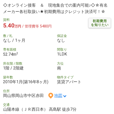
◇オンライン接客 ＆ 現地集合での案内可能♪◇☆有名
メーカー各社取扱い★初期費用はクレジット決済可！☆
賃料
初期費用
5.40
を知りたい
/ 管理費等 5480円
万円
敷 / 礼
保証金
なし / 1ヶ月
なし
専有面積
間取り
2
1LDK
52.74m
所在階 / 階数
方位
1階 / 2階建
南
築年数
物件タイプ
2010年1月(築16年8ヶ月)
賃貸アパート
住所
岡山県岡山市中区赤田
地図
交通
山陽本線（ＪＲ西日本） 高島駅 徒歩7分