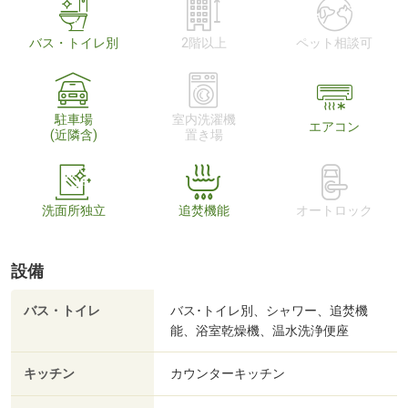
バス・トイレ別
2階以上
ペット相談可
駐車場
室内洗濯機
エアコン
(近隣含)
置き場
洗面所独立
追焚機能
オートロック
設備
バス・トイレ
バス･トイレ別、シャワー、追焚機
能、浴室乾燥機、温水洗浄便座
キッチン
カウンターキッチン