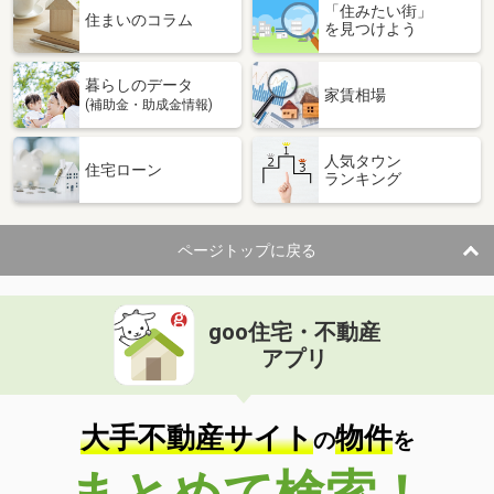
「住みたい街」
住まいのコラム
を見つけよう
暮らしのデータ
家賃相場
(補助金・助成金情報)
人気タウン
住宅ローン
ランキング
ページトップに戻る
goo住宅・不動産
アプリ
大手不動産サイト
物件
の
を
まとめて検索！