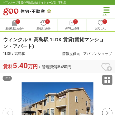
NTTグループ運営の不動産総合サイト goo住宅・不動産
0
1
0
0
最近検索した条件
最近見た物件
保存した条件
お気に入り
ウィンクルＡ 高島駅 1LDK 賃貸(賃貸マンショ
ン・アパート)
1LDK / 高島駅
情報提供元
アパマンショップ
5.40
賃料
万円
/ 管理費等5480円
1
/
12