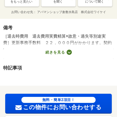
をもっと見たい
を聞く
について聞く
お問い合わせ先
アパマンショップ倉敷水島店 株式会社ワイケイ
備考
［退去時費用 退去費用実費精算※故意・過失等別途実
費］更新事務手数料 ２２，０００円がかかります。契約
時にクリーニング費６０，０００円、鍵セット費３，３０
続きを見る
０円（税込）が必要となります。貸主インボイス登録あ
り 保証会社利用必須 ハウスリーブ株式会社 契約時保
特記事項
証委託料：２．２万／月額保証委託料：賃料総額の２．
２％又は５．５％ ※ペット可は２．５万／２．５％ 岡
山市立幡多小学校・１０９９ｍ 岡山市立竜操中学校・４
４８ｍ コンビニ・６３１ｍ スーパー・１２００ｍ 病
院・１３７９ｍ ◇オンライン接客 ＆ 現地集合での案
無料・簡単2項目！
内可能♪◇ ☆有名メーカー各社取扱い★初期費用はクレ
この物件にお問い合わせする
ジット決済可！☆ ／加盟団体名：（一社）岡山県不動産
協会 公取協名：中国地区不動産公正取引協議会加盟/クリ