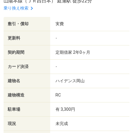
山陽本線（ＪＲ西日本） 庭瀬駅 徒歩22分
乗り換え検索
敷引・償却
実費
更新料
-
契約期間
定期借家 2年0ヶ月
カード決済
-
建物名
ハイデンス岡山
建物構造
RC
駐車場
有 3,300円
現況
未完成