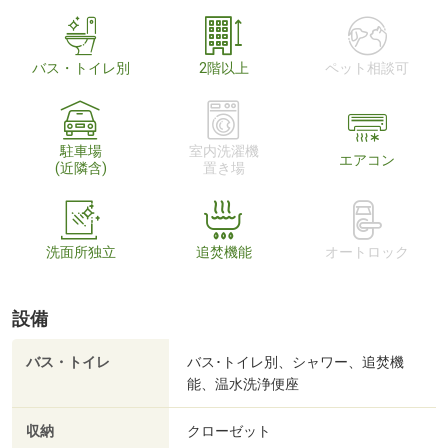
バス・トイレ別
2階以上
ペット相談可
駐車場
室内洗濯機
エアコン
(近隣含)
置き場
洗面所独立
追焚機能
オートロック
設備
バス・トイレ
バス･トイレ別、シャワー、追焚機
能、温水洗浄便座
収納
クローゼット