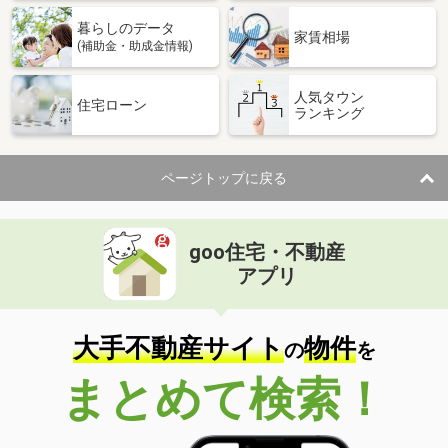
暮らしのデータ
家賃相場
(補助金・助成金情報)
人気タウン
住宅ローン
ランキング
ページトップに戻る
goo住宅・不動産
アプリ
大手不動産サイト
物件
の
を
まとめて検索！