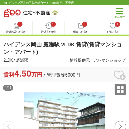
NTTグループ運営の不動産総合サイト goo住宅・不動産
0
1
0
0
最近検索した条件
最近見た物件
保存した条件
お気に入り
ハイデンス岡山 庭瀬駅 2LDK 賃貸(賃貸マンショ
ン・アパート)
2LDK / 庭瀬駅
情報提供元
アパマンショップ
4.50
賃料
万円
/ 管理費等5000円
1
/
12