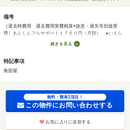
備考
［退去時費用 退去費用実費精算※故意・過失等別途実
費］あんしんフルサポート１７６０円（月額） ●いえら
ぶ引落手数料：３３０円／月（税込） ●保証会社更新
続きを見る
料：１３０００円／年 ●再契約手数料：２２０００円／
２年（税込） ●駐車場：車種要確認 ※短期解約違約金：
特記事項
１年未満／２ヶ月２年未満／１ヶ月 保証会社利用必須
いえらぶ安心保証 初回保証料：２７，５３０円 岡山
角部屋
市立吉備小学校・１１２１ｍ 岡山市立吉備中学校・１３
７９ｍ コンビニ・５８７ｍ スーパー・１２８１ｍ 病
院・１０２９ｍ ◇オンライン接客 ＆ 現地集合での案
無料・簡単2項目！
内可能♪◇ ☆有名メーカー各社取扱い★初期費用はクレ
この物件にお問い合わせする
ジット決済可！☆ ／加盟団体名：（一社）岡山県不動産
協会 公取協名：中国地区不動産公正取引協議会加盟/鍵交
換費用 16500円
お気に入りに追加する