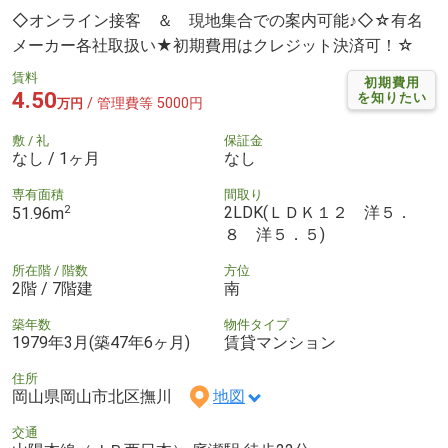
◇オンライン接客 ＆ 現地集合での案内可能♪◇☆有名
メーカー各社取扱い★初期費用はクレジット決済可！☆
賃料
初期費用
4.50
を知りたい
/ 管理費等 5000円
万円
敷 / 礼
保証金
なし / 1ヶ月
なし
専有面積
間取り
2
2LDK(ＬＤＫ１２ 洋５．
51.96m
８ 洋５．５)
所在階 / 階数
方位
2階 / 7階建
南
築年数
物件タイプ
1979年3月(築47年6ヶ月)
賃貸マンション
住所
岡山県岡山市北区撫川
地図
交通