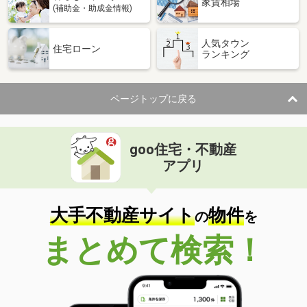
家賃相場
(補助金・助成金情報)
人気タウン
住宅ローン
ランキング
ページトップに戻る
goo住宅・不動産
アプリ
大手不動産サイト
物件
の
を
まとめて検索！