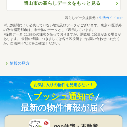
岡山市の暮らしデータをもっと見る
暮らしデータ提供元：
生活ガイド.com
※行政機関により公表していない地域及びデータがございます。東京23区以外
の政令指定都市は、市全体のデータとして表示しています。
※提供データには細心の注意を払っておりますが、調査後に変更がある場合が
あります。 最新の情報につきましては各市区役所までお問い合わせいただく
か、自治体HPなどをご確認ください。
情報の見方
お気に入りの物件を見逃さない！
プッシュ通知で
最新の物件情報が届く
goo住宅・不動産