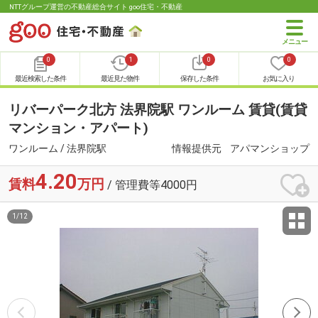
NTTグループ運営の不動産総合サイト goo住宅・不動産
0
1
0
0
最近検索した条件
最近見た物件
保存した条件
お気に入り
リバーパーク北方 法界院駅 ワンルーム 賃貸(賃貸
マンション・アパート)
ワンルーム / 法界院駅
情報提供元
アパマンショップ
4.20
賃料
万円
/ 管理費等4000円
1
/
12