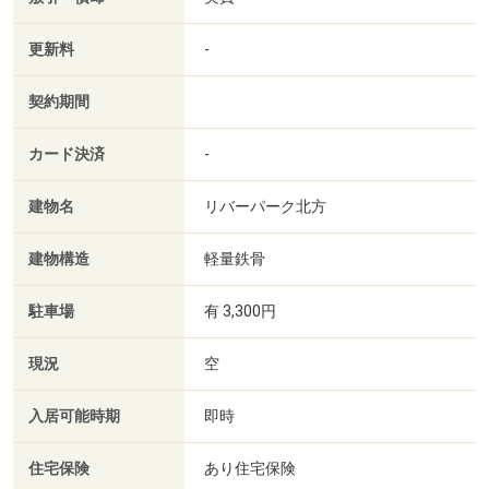
更新料
-
契約期間
カード決済
-
建物名
リバーパーク北方
建物構造
軽量鉄骨
駐車場
有 3,300円
現況
空
入居可能時期
即時
住宅保険
あり住宅保険