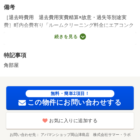
備考
［退去時費用 退去費用実費精算※故意・過失等別途実
費］町内会費有り「ルームクリーニング料金にエアコンク
リーニング費用を含みます。」【法人契約個人負担分につ
続きを見る
いて】法人契約とする場合、個人負担分の支払い方法は原
則「カード決済」となります。 保証会社利用必須 株
特記事項
式会社イントラスト 機関保証加入必須。初回保証料３５
０００円、月額保証料賃料等総額の１％＋８００円／月
角部屋
（その他商品あり） 御野小学校・７２３ｍ 岡北中学
校・１０３２ｍ コンビニ・４８９ｍ スーパー・４１３
ｍ 病院・５１７ｍ ／加盟団体名：（公社）全日本不動
無料・簡単2項目！
産協会 公取協名：中国地区不動産公正取引協議会加盟/室
この物件にお問い合わせする
内清掃費用 49500円
お気に入りに追加する
お問い合わせ先
アパマンショップ岡山津島店 株式会社サマー・ラボ