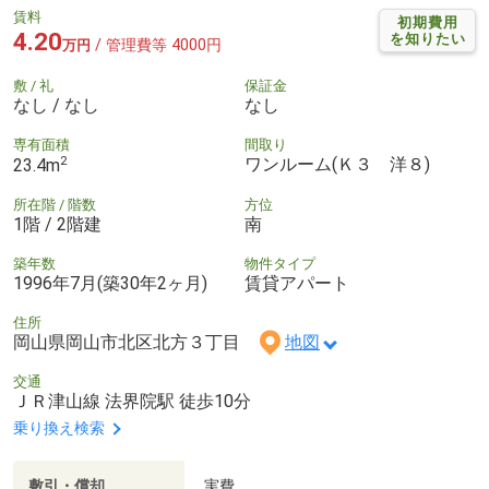
賃料
初期費用
4.20
を知りたい
/ 管理費等 4000円
万円
敷 / 礼
保証金
なし / なし
なし
専有面積
間取り
2
ワンルーム(Ｋ３ 洋８)
23.4m
所在階 / 階数
方位
1階 / 2階建
南
築年数
物件タイプ
1996年7月(築30年2ヶ月)
賃貸アパート
住所
岡山県岡山市北区北方３丁目
地図
交通
ＪＲ津山線 法界院駅 徒歩10分
乗り換え検索
敷引・償却
実費