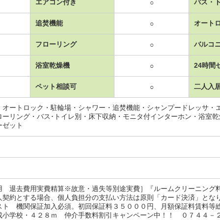
エアコン付き
バス・
○
追焚機能
オート
○
フローリング
バルコ
○
浴室乾燥機
24時間
○
ペット相談可
二人入
○
・オートロック・駐輪場・シャワー・追焚機能・シャンプードレッサ・
ローリング・バス･トイレ別・床下収納・モニタ付インターホン・浴室
ーゼット
用 退去費用実費精算※故意・過失等別途実費］『ルームクリーニング
人契約とする場合、個人負担分の支払い方法は原則「カード決済」と
スト 機関保証加入必須。初回保証料３５０００円、月額保証料賃料等
成小学校・４２８ｍ 仲介手数料割引キャンペーン中！！ ０７４４－