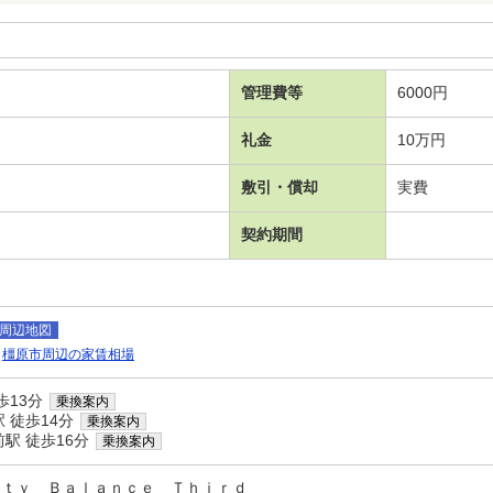
管理費等
6000円
礼金
10万円
敷引・償却
実費
契約期間
周辺地図
橿原市周辺の家賃相場
歩13分
乗換案内
 徒歩14分
乗換案内
駅 徒歩16分
乗換案内
ｒｔｙ Ｂａｌａｎｃｅ Ｔｈｉｒｄ