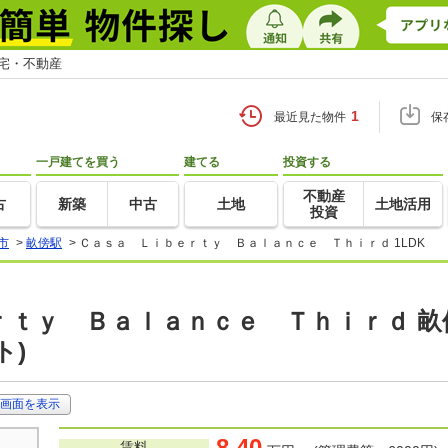
住宅・不動産
1
最近見た物件
保
一戸建てを買う
建てる
投資する
不動産
古
新築
中古
土地
土地活用
投資
市
>
畝傍駅
>
Ｃａｓａ Ｌｉｂｅｒｔｙ Ｂａｌａｎｃｅ Ｔｈｉｒｄ 1LDK
ｔｙ Ｂａｌａｎｃｅ Ｔｈｉｒｄ 畝傍駅
ト)
画面を表示
8.40
賃料