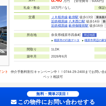
万円 (管理費等：6000円)
礼金・敷金
10万円 / なし
保証
交通
ＪＲ桜井線
畝傍駅
徒歩13分
乗換案
近鉄橿原線
八木西口駅
徒歩14分
乗
近鉄橿原線
畝傍御陵前駅
徒歩16分
所在地
奈良県橿原市四条町
周辺地図
橿原市の行政データ
橿原市周辺の家
間取り
1LDK
築年月
2026年6月
イント
仲介手数料割引キャンペーン中！！0744-29-2400までお問い
ペット相談可
無料・簡単2項目！
この物件にお問い合わせする