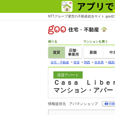
NTTグループ運営の不動産総合サイト goo
借りる
マンションを買う
店舗･
賃貸
新築
中
事業用
住宅・不動産
>
賃貸
>
関西
>
奈良県
>
橿原
賃貸アパート
Ｃａｓａ Ｌｉｂｅｒ
マンション・アパー
情報提供元
アパマンショップ
印刷