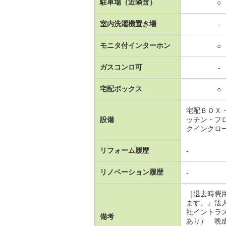
駐車場（近隣含）
○
室内洗濯機置き場
-
モニタ付インターホン
○
ガスコンロ可
-
宅配ボックス
○
宅配ＢＯＸ
設備
ッチン・フ
クインクロ
リフォーム履歴
-
リノベーション履歴
-
［退去時費
ます。』法
社イントラ
備考
あり） 晩