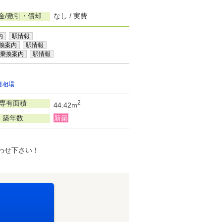
金/敷引・償却
なし / 実費
内
駅情報
換案内
駅情報
乗換案内
駅情報
賃相場
専有面積
2
44.42m
築年数
新築
合わせ下さい！