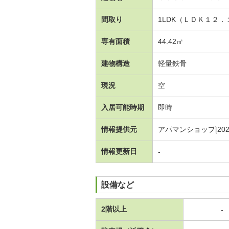
間取り
1LDK（ＬＤＫ１２
専有面積
44.42㎡
建物構造
軽量鉄骨
現況
空
入居可能時期
即時
情報提供元
アパマンショップ[20260
情報更新日
-
設備など
2階以上
-