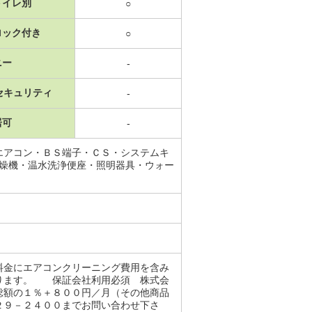
トイレ別
○
ロック付き
○
ニー
-
セキュリティ
-
居可
-
エアコン・ＢＳ端子・ＣＳ・システムキ
乾燥機・温水洗浄便座・照明器具・ウォー
料金にエアコンクリーニング費用を含み
なります。 保証会社利用必須 株式会
総額の１％＋８００円／月（その他商品
２９－２４００までお問い合わせ下さ