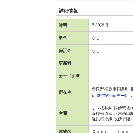
詳細情報
賃料
8.40万円
敷金
なし
保証金
なし
更新料
-
カード決済
-
奈良県橿原市四条町
所在地
橿原市の行政データ
ＪＲ桜井線 畝傍駅 徒
交通
近鉄橿原線 八木西口駅
近鉄橿原線 畝傍御陵前
建物名
Ｃａｓａ Ｌｉｂｅ