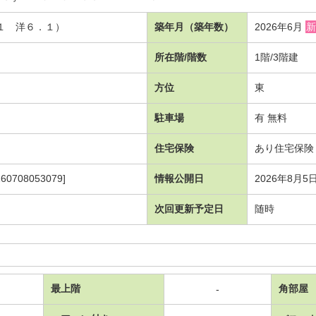
．１ 洋６．１）
築年月（築年数）
2026年6月
新
所在階/階数
1階/3階建
方位
東
駐車場
有 無料
住宅保険
あり住宅保険
708053079]
情報公開日
2026年8月5
次回更新予定日
随時
最上階
角部屋
-