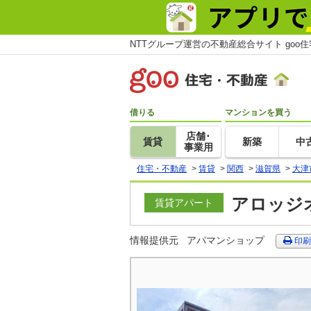
NTTグループ運営の不動産総合サイト goo
借りる
マンションを買う
店舗･
賃貸
新築
中
事業用
住宅・不動産
>
賃貸
>
関西
>
滋賀県
>
大津
アロッジオ
賃貸アパート
情報提供元
アパマンショップ
印刷