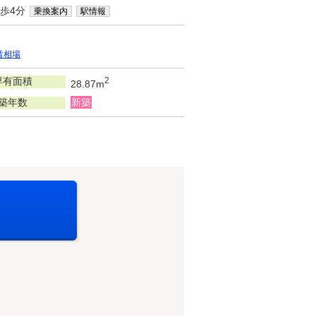
歩4分
乗換案内
駅情報
賃相場
専有面積
2
28.87m
築年数
新築