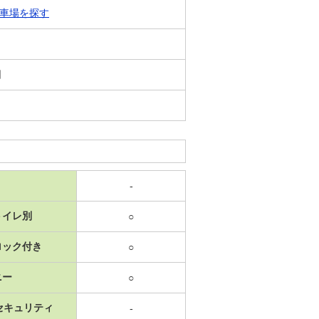
車場を探す
日
-
トイレ別
○
ロック付き
○
ニー
○
セキュリティ
-