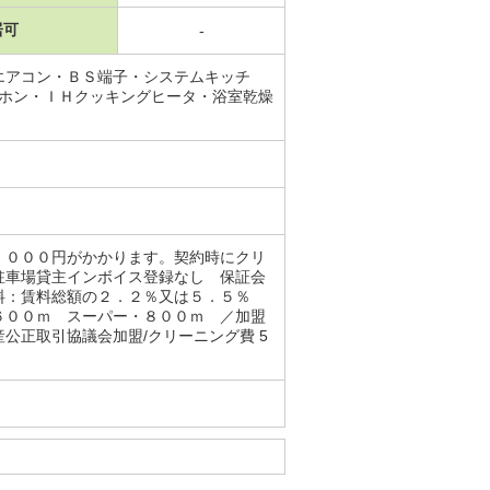
居可
-
エアコン・ＢＳ端子・システムキッチ
ーホン・ＩＨクッキングヒータ・浴室乾燥
，０００円がかかります。契約時にクリ
駐車場貸主インボイス登録なし 保証会
託料：賃料総額の２．２％又は５．５％
６００ｍ スーパー・８００ｍ ／加盟
公正取引協議会加盟/クリーニング費 5