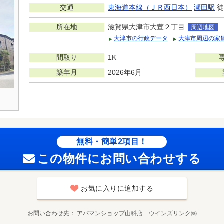
交通
東海道本線（ＪＲ西日本）
瀬田駅
徒
所在地
滋賀県大津市大萱２丁目
周辺地図
大津市の行政データ
大津市周辺の家
間取り
1K
築年月
2026年6月
無料・簡単2項目！
この物件にお問い合わせする
お気に入りに追加する
お問い合わせ先
アパマンショップ山科店 ウインズリンク㈱