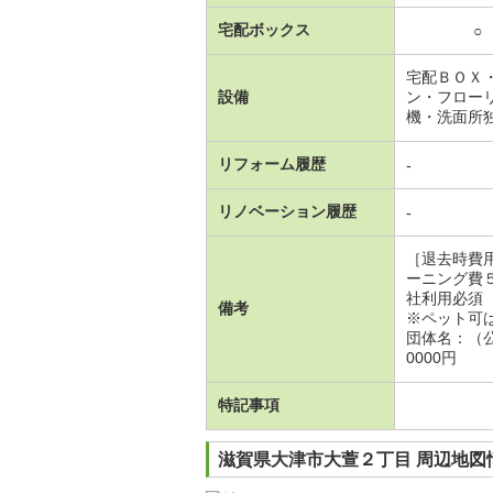
宅配ボックス
○
宅配ＢＯＸ
設備
ン・フロー
機・洗面所
リフォーム履歴
-
リノベーション履歴
-
［退去時費
ーニング費
社利用必須
備考
※ペット可
団体名：（
0000円
特記事項
滋賀県大津市大萱２丁目 周辺地図