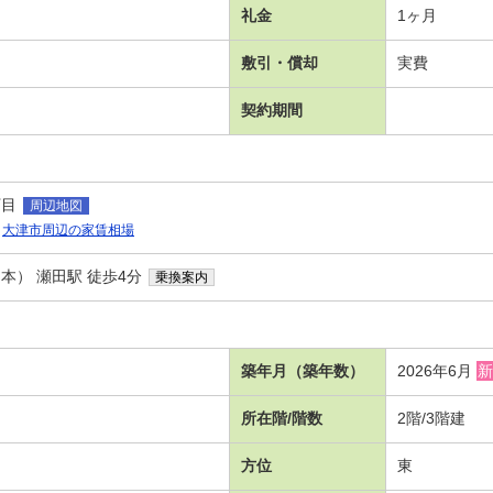
礼金
1ヶ月
敷引・償却
実費
契約期間
丁目
周辺地図
大津市周辺の家賃相場
本） 瀬田駅 徒歩4分
乗換案内
築年月（築年数）
2026年6月
新
所在階/階数
2階/3階建
方位
東