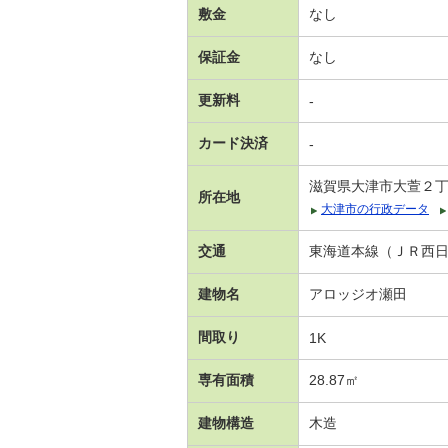
敷金
なし
保証金
なし
更新料
-
カード決済
-
滋賀県大津市大萱２
所在地
大津市の行政データ
交通
東海道本線（ＪＲ西日
建物名
アロッジオ瀬田
間取り
1K
専有面積
28.87㎡
建物構造
木造