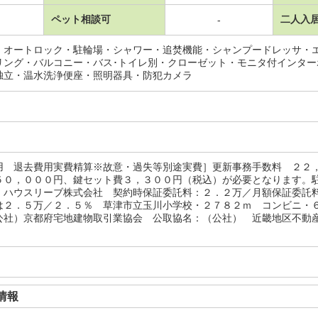
ペット相談可
二人入
-
・オートロック・駐輪場・シャワー・追焚機能・シャンプードレッサ・
リング・バルコニー・バス･トイレ別・クローゼット・モニタ付インタ
独立・温水洗浄便座・照明器具・防犯カメラ
用 退去費用実費精算※故意・過失等別途実費］更新事務手数料 ２２
５０，０００円、鍵セット費３，３００円（税込）が必要となります。
 ハウスリーブ株式会社 契約時保証委託料：２．２万／月額保証委
は２．５万／２．５％ 草津市立玉川小学校・２７８２ｍ コンビニ・
公社）京都府宅地建物取引業協会 公取協名：（公社） 近畿地区不動産
情報