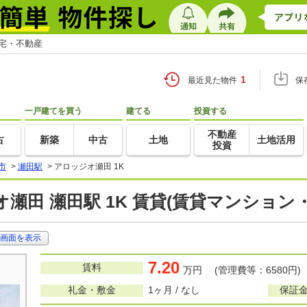
住宅・不動産
1
最近見た物件
保
一戸建てを買う
建てる
投資する
不動産
古
新築
中古
土地
土地活用
投資
市
>
瀬田駅
>
アロッジオ瀬田 1K
瀬田 瀬田駅 1K 賃貸(賃貸マンション
画面を表示
7.20
賃料
万円 (管理費等：6580円)
礼金・敷金
1ヶ月 / なし
保証金