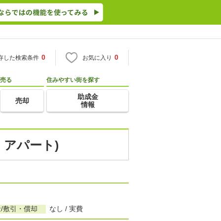
0
0
存した検索条件
お気に入り
売る
住みやすい街を探す
助成金
売却
情報
・アパート)
/敷引・償却
なし / 実費