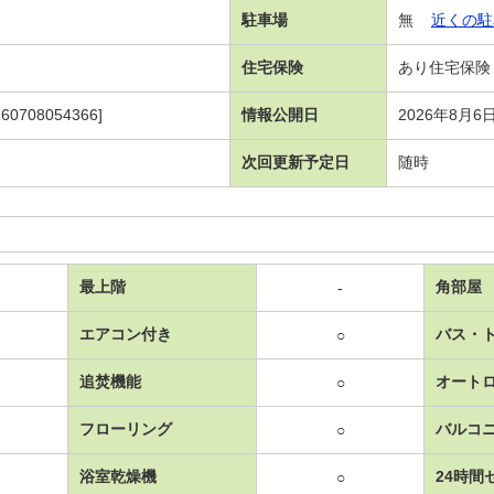
駐車場
無
近くの駐
住宅保険
あり住宅保険
708054366]
情報公開日
2026年8月6
次回更新予定日
随時
最上階
角部屋
-
エアコン付き
バス・
○
追焚機能
オート
○
フローリング
バルコ
○
浴室乾燥機
24時間
○