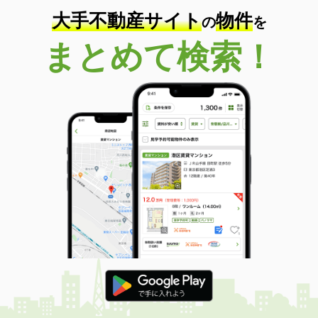
大手不動産サイト
物件
の
を
まとめて検索！