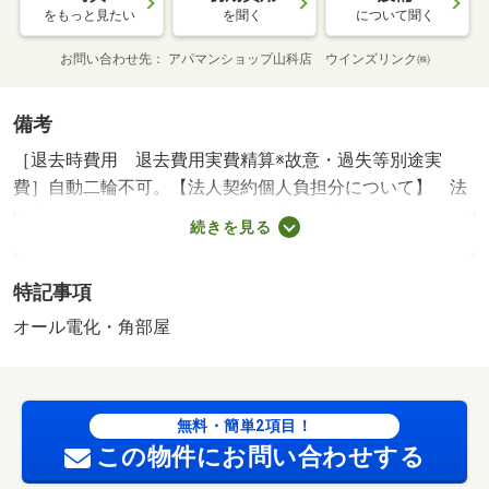
をもっと見たい
を聞く
について聞く
お問い合わせ先
アパマンショップ山科店 ウインズリンク㈱
備考
［退去時費用 退去費用実費精算※故意・過失等別途実
費］自動二輪不可。【法人契約個人負担分について】 法
人契約とする場合、個人負担分の支払い方法は原則 「カ
続きを見る
ード決済」となります。 保証会社利用必須 株式会社イ
ントラスト 機関保証加入必須。初回保証料３５０００
特記事項
円、月額保証料賃料等総額の１％＋８００円／月（その他
商品あり） 坂本小学校・１２６８ｍ 日吉中学校・７７
オール電化・角部屋
７ｍ コンビニ・５２４ｍ スーパー・５２７ｍ 病院・
９３６ｍ ／加盟団体名：（公社）京都府宅地建物取引業
協会 公取協名：（公社） 近畿地区不動産公正取引協議
無料・簡単2項目！
会加盟/室内清掃費用 71500円
この物件にお問い合わせする