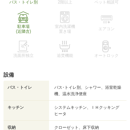
バス・トイレ別
2階以上
ペット相談可
駐車場
室内洗濯機
エアコン
(近隣含)
置き場
洗面所独立
追焚機能
オートロック
設備
バス・トイレ
バス･トイレ別、シャワー、浴室乾燥
機、温水洗浄便座
キッチン
システムキッチン、ＩＨクッキング
ヒータ
収納
クローゼット、床下収納