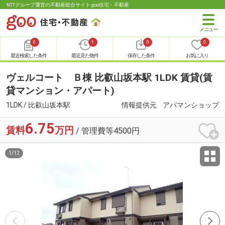
NTTグループ運営の不動産総合サイト goo住宅・不動産
0
1
0
0
最近検索した条件
最近見た物件
保存した条件
お気に入り
ヴェルコート Ｂ棟 比叡山坂本駅 1LDK 賃貸(賃
貸マンション・アパート)
1LDK / 比叡山坂本駅
情報提供元
アパマンショップ
6.75
賃料
万円
/ 管理費等4500円
1
/
12