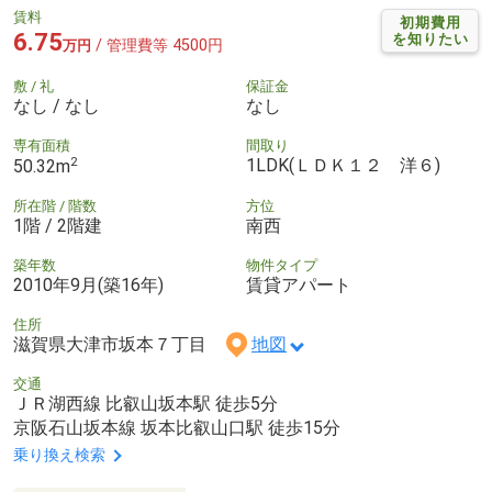
賃料
初期費用
6.75
を知りたい
/ 管理費等 4500円
万円
敷 / 礼
保証金
なし / なし
なし
専有面積
間取り
2
1LDK(ＬＤＫ１２ 洋６)
50.32m
所在階 / 階数
方位
1階 / 2階建
南西
築年数
物件タイプ
2010年9月(築16年)
賃貸アパート
住所
滋賀県大津市坂本７丁目
地図
交通
ＪＲ湖西線 比叡山坂本駅 徒歩5分
京阪石山坂本線 坂本比叡山口駅 徒歩15分
乗り換え検索