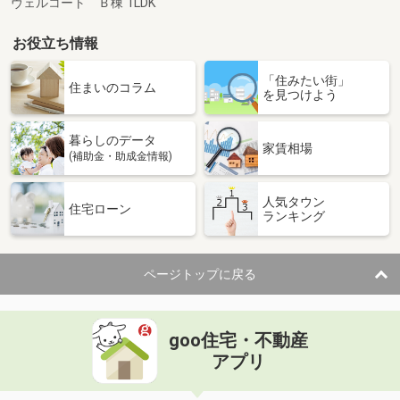
ヴェルコート Ｂ棟 1LDK
お役立ち情報
「住みたい街」
住まいのコラム
を見つけよう
暮らしのデータ
家賃相場
(補助金・助成金情報)
人気タウン
住宅ローン
ランキング
ページトップに戻る
goo住宅・不動産
アプリ