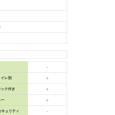
日
-
トイレ別
○
ロック付き
○
ニー
○
セキュリティ
-