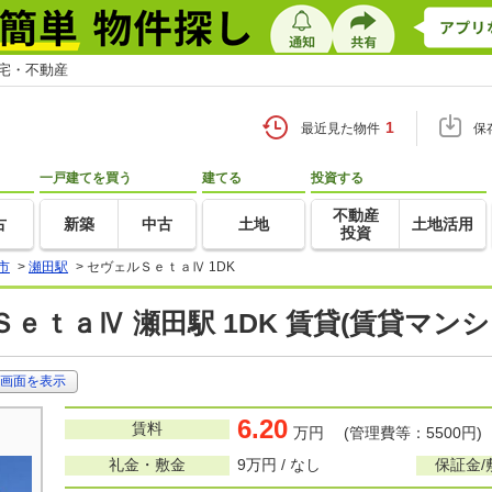
住宅・不動産
1
最近見た物件
保
一戸建てを買う
建てる
投資する
不動産
古
新築
中古
土地
土地活用
投資
市
>
瀬田駅
>
セヴェルＳｅｔａⅣ 1DK
ｅｔａⅣ 瀬田駅 1DK 賃貸(賃貸マン
画面を表示
6.20
賃料
万円 (管理費等：5500円)
礼金・敷金
9万円 / なし
保証金/