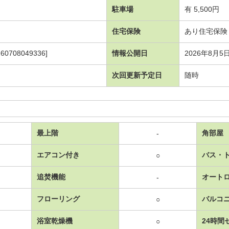
駐車場
有 5,500円
住宅保険
あり住宅保険
708049336]
情報公開日
2026年8月5
次回更新予定日
随時
最上階
角部屋
-
エアコン付き
バス・
○
追焚機能
オート
-
フローリング
バルコ
○
浴室乾燥機
24時間
○