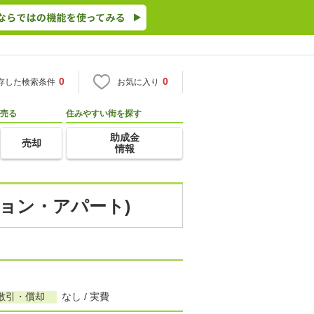
0
0
存した検索条件
お気に入り
売る
住みやすい街を探す
助成金
売却
情報
ション・アパート)
敷引・償却
なし / 実費