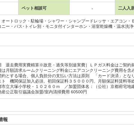
ペット相談可
二人入
-
・オートロック・駐輪場・シャワー・シャンプードレッサ・エアコン・
コニー・バス･トイレ別・モニタ付インターホン・浴室乾燥機・温水洗
用 退去費用実費精算※故意・過失等別途実費］ＬＰガス料金はご契約
費は月額請求ルームクリーニング料金にエアコンクリーニング費用を含
契約とする場合、個人負担分の支払い方法は原則 「カード決済」と
スト 機関保証加入必須。初回保証料３５０００円、月額保証料賃料等
都市立大塚小学校・１０２６０ｍ ／加盟団体名：（公社）京都府宅
産公正取引協議会加盟/室内清掃費用 60500円
情報