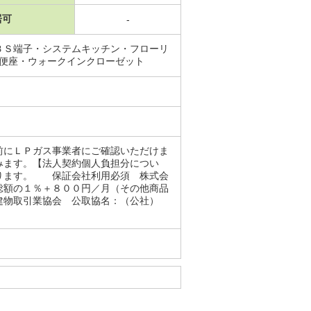
居可
-
ＢＳ端子・システムキッチン・フローリ
浄便座・ウォークインクローゼット
前にＬＰガス事業者にご確認いただけま
みます。【法人契約個人負担分につい
なります。 保証会社利用必須 株式会
総額の１％＋８００円／月（その他商品
地建物取引業協会 公取協名：（公社）