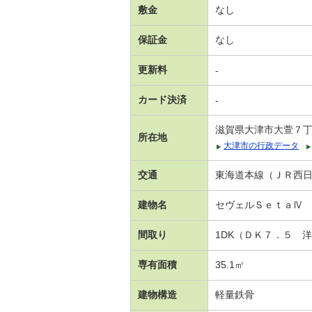
敷金
なし
保証金
なし
更新料
-
カード決済
-
滋賀県大津市大萱７
所在地
大津市の行政データ
交通
東海道本線（ＪＲ西日本
建物名
セヴェルＳｅｔａⅣ
間取り
1DK（ＤＫ７．５ 
専有面積
35.1㎡
建物構造
軽量鉄骨