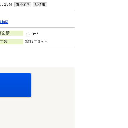
歩25分
乗換案内
駅情報
賃相場
有面積
2
35.1m
年数
築17年3ヶ月