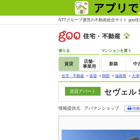
NTTグループ運営の不動産総合サイト goo
借りる
マンションを買う
店舗･
賃貸
新築
中
事業用
住宅・不動産
>
賃貸
>
関西
>
滋賀県
>
大津
セヴェルＳ
賃貸アパート
情報提供元
アパマンショップ
印刷