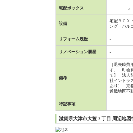
宅配ボックス
○
宅配ＢＯＸ
設備
ング・バル
リフォーム履歴
-
リノベーション履歴
-
［退去時費
す。 町会
て】 法人
備考
社イントラ
あり） 京
近畿地区不動
特記事項
滋賀県大津市大萱７丁目 周辺地図