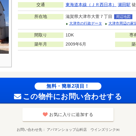
交通
東海道本線（ＪＲ西日本）
瀬田駅
徒
所在地
滋賀県大津市大萱７丁目
周辺地図
大津市の行政データ
大津市周辺の家
間取り
1DK
専
築年月
2009年6月
築
無料・簡単2項目！
この物件にお問い合わせする
お気に入りに追加する
お問い合わせ先
アパマンショップ山科店 ウインズリンク㈱