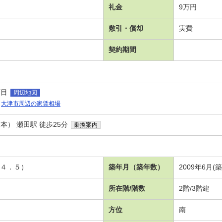
礼金
9万円
敷引・償却
実費
契約期間
丁目
周辺地図
大津市周辺の家賃相場
） 瀬田駅 徒歩25分
乗換案内
洋４．５）
築年月（築年数）
2009年6月(
所在階/階数
2階/3階建
方位
南