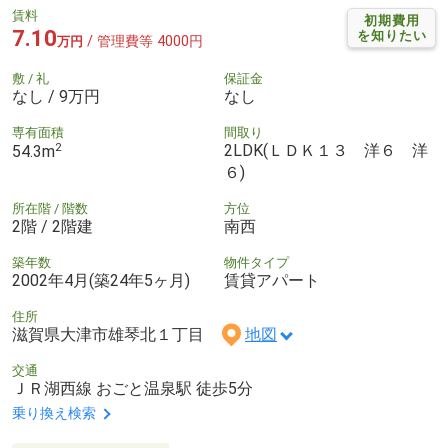
賃料
初期費用
7.10
を知りたい
/ 管理費等 4000円
万円
敷 / 礼
保証金
なし / 9万円
なし
専有面積
間取り
2
2LDK(ＬＤＫ１３ 洋６ 洋
54.3m
６)
所在階 / 階数
方位
2階 / 2階建
南西
築年数
物件タイプ
2002年4月(築24年5ヶ月)
賃貸アパート
住所
滋賀県大津市雄琴北１丁目
地図
交通
ＪＲ湖西線 おごと温泉駅 徒歩5分
乗り換え検索