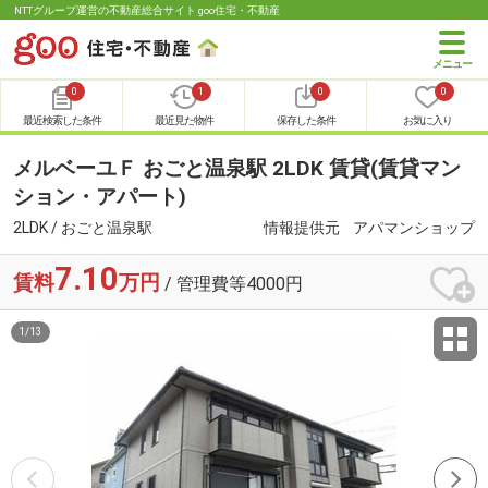
NTTグループ運営の不動産総合サイト goo住宅・不動産
0
1
0
0
最近検索した条件
最近見た物件
保存した条件
お気に入り
メルベーユＦ おごと温泉駅 2LDK 賃貸(賃貸マン
ション・アパート)
2LDK / おごと温泉駅
情報提供元
アパマンショップ
7.10
賃料
万円
/ 管理費等4000円
1
/
13