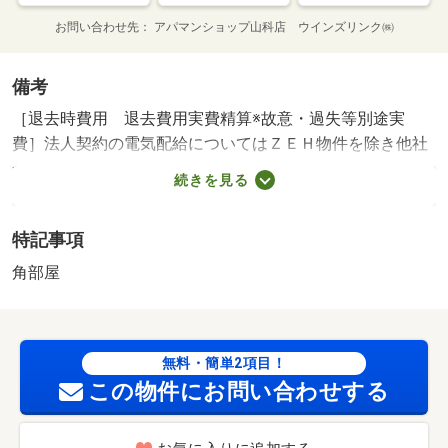
お問い合わせ先
アパマンショップ山科店 ウインズリンク㈱
備考
［退去時費用 退去費用実費精算※故意・過失等別途実
費］法人契約の電気配給についてはＺＥＨ物件を除き他社
契約となります。 ルームクリーニング料金にエアコンク
続きを見る
リーニング費用を含みます【法人契約個人負担分につい
て】 法人契約とする場合、個人負担分の支払い方法は原
特記事項
則 「カード決済」となります。 保証会社利用必須
株式会社イントラスト 機関保証加入必須。初回保証料３
角部屋
５０００円、月額保証料賃料等総額の１％＋８００円／月
（その他商品あり） コンビニ・２９５ｍ スーパー・６
０１ｍ 病院・２２９ｍ ／加盟団体名：（公社）京都府
無料・簡単2項目！
宅地建物取引業協会 公取協名：（公社） 近畿地区不動
この物件にお問い合わせする
産公正取引協議会加盟/室内清掃費用 71500円