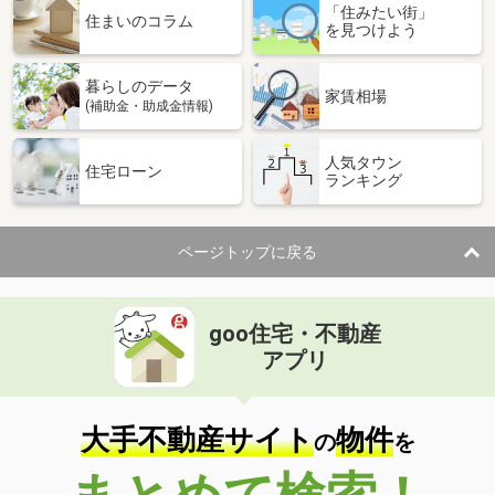
「住みたい街」
住まいのコラム
を見つけよう
暮らしのデータ
家賃相場
(補助金・助成金情報)
人気タウン
住宅ローン
ランキング
ページトップに戻る
goo住宅・不動産
アプリ
大手不動産サイト
物件
の
を