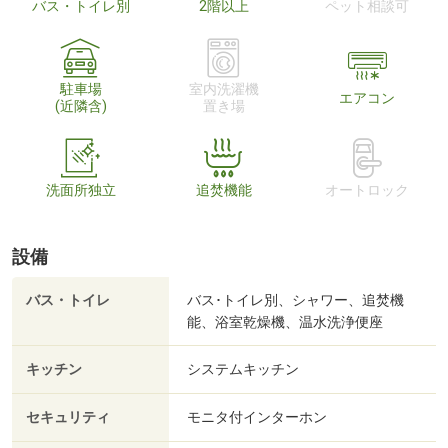
バス・トイレ別
2階以上
ペット相談可
駐車場
室内洗濯機
エアコン
(近隣含)
置き場
洗面所独立
追焚機能
オートロック
設備
バス・トイレ
バス･トイレ別、シャワー、追焚機
能、浴室乾燥機、温水洗浄便座
キッチン
システムキッチン
セキュリティ
モニタ付インターホン