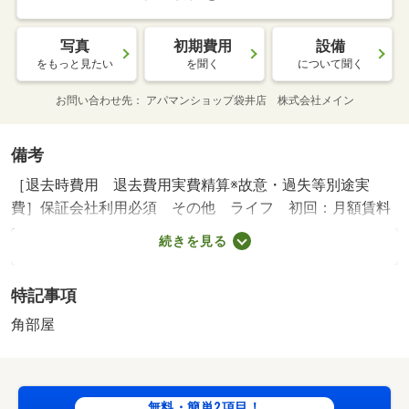
写真
初期費用
設備
をもっと見たい
を聞く
について聞く
お問い合わせ先
アパマンショップ袋井店 株式会社メイン
備考
［退去時費用 退去費用実費精算※故意・過失等別途実
費］保証会社利用必須 その他 ライフ 初回：月額賃料
等×５０％ 月額：月額賃料等×１．５％ 袋井東小学校・
続きを見る
１８１１ｍ 袋井南中学校・１９２４ｍ コンビニ・３４
３ｍ スーパー・８９９ｍ 病院・２３５０ｍ ★来店不
特記事項
要のオンライン内覧や現地集合でのご案内も可能です★
★お部屋のご案内はアパマンショップ袋井店にお任せくだ
角部屋
さい★ラインからお問い合わせ是非ご活用下さい★ ／加
盟団体名：（公社）静岡県宅地建物取引業協会 公取協
名：東海不動産公正取引協議会加盟
無料・簡単2項目！