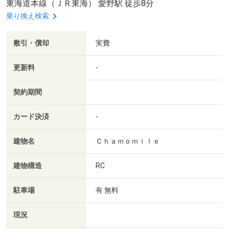
東海道本線（ＪＲ東海） 愛野駅 徒歩8分
乗り換え検索
敷引・償却
実費
更新料
-
契約期間
カード決済
-
建物名
Ｃｈａｍｏｍｉｌｅ
建物構造
RC
駐車場
有 無料
現況