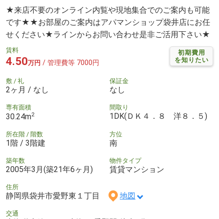
★来店不要のオンライン内覧や現地集合でのご案内も可能
です★★お部屋のご案内はアパマンショップ袋井店にお任
せください★ラインからお問い合わせ是非ご活用下さい★
賃料
初期費用
4.50
を知りたい
/ 管理費等 7000円
万円
敷 / 礼
保証金
2ヶ月 / なし
なし
専有面積
間取り
2
1DK(ＤＫ４．８ 洋８．５)
30.24m
所在階 / 階数
方位
1階 / 3階建
南
築年数
物件タイプ
2005年3月(築21年6ヶ月)
賃貸マンション
住所
静岡県袋井市愛野東１丁目
地図
交通