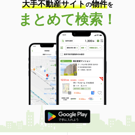
大手不動産サイト
物件
の
を
まとめて検索！