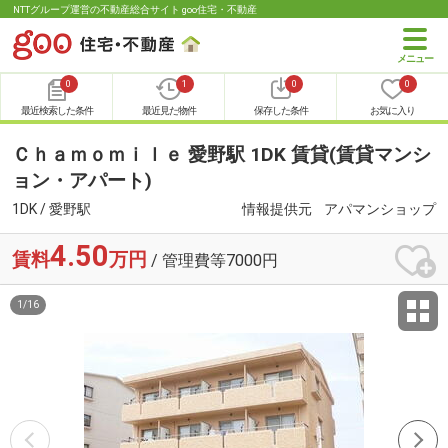
NTTグループ運営の不動産総合サイト goo住宅・不動産
0
1
0
0
最近検索した条件
最近見た物件
保存した条件
お気に入り
Ｃｈａｍｏｍｉｌｅ 愛野駅 1DK 賃貸(賃貸マンシ
ョン・アパート)
1DK / 愛野駅
情報提供元
アパマンショップ
4.50
賃料
万円
/ 管理費等7000円
1
/
16