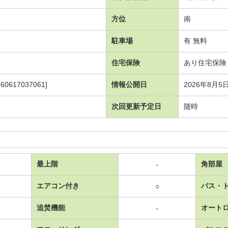
方位
南
駐車場
有 無料
住宅保険
あり住宅保険 2
617037061]
情報公開日
2026年8月5
次回更新予定日
随時
最上階
角部屋
-
エアコン付き
バス・
○
追焚機能
オート
-