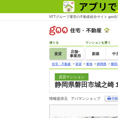
NTTグループ運営の不動産総合サイト goo
借りる
マンションを買う
店舗･
賃貸
新築
中
事業用
住宅・不動産
>
賃貸
>
東海
>
静岡県
>
磐田
賃貸マンション
静岡県磐田市城之崎１
情報提供元
アパマンショップ
印刷