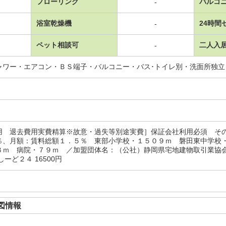
フローリング
バルコ
-
浴室乾燥機
24時間
-
ペット相談可
二人入
-
ャワー・エアコン・ＢＳ端子・バルコニー・バス･トイレ別・洗面所独
用 退去費用実費精算※故意・過失等別途実費］保証会社利用必須 そ
％、月額：賃料総額１．５％ 東部小学校・１５０９ｍ 磐田東中学校
３ｍ 病院・７９ｍ ／加盟団体名：（公社）静岡県宅地建物取引業協
しーど２４ 16500円
図情報