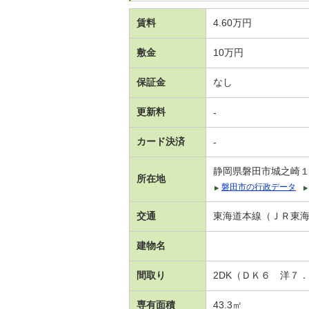
賃料
4.60万円
敷金
10万円
保証金
なし
更新料
-
カード決済
-
静岡県磐田市城之崎
所在地
磐田市の行政データ
交通
東海道本線（ＪＲ東海）
建物名
間取り
2DK（ＤＫ６ 洋７
専有面積
43.3㎡