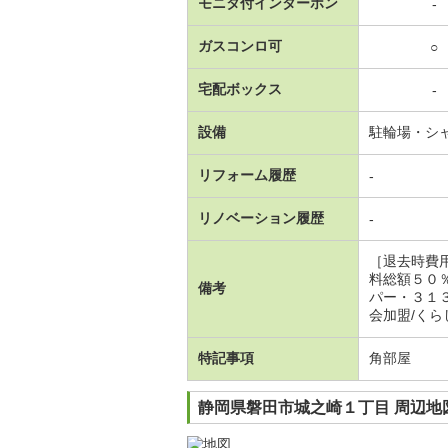
モニタ付インターホン
-
ガスコンロ可
○
宅配ボックス
-
設備
駐輪場・シ
リフォーム履歴
-
リノベーション履歴
-
［退去時費
料総額５０
備考
パー・３１
会加盟/くら
特記事項
角部屋
静岡県磐田市城之崎１丁目 周辺地