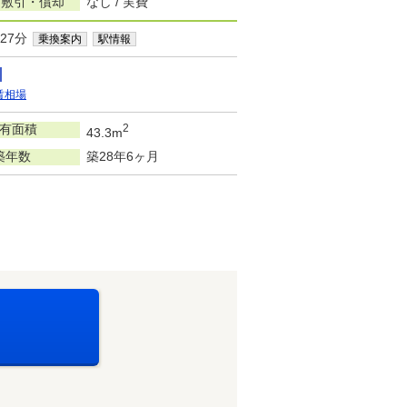
/敷引・償却
なし / 実費
27分
乗換案内
駅情報
賃相場
有面積
2
43.3m
築年数
築28年6ヶ月