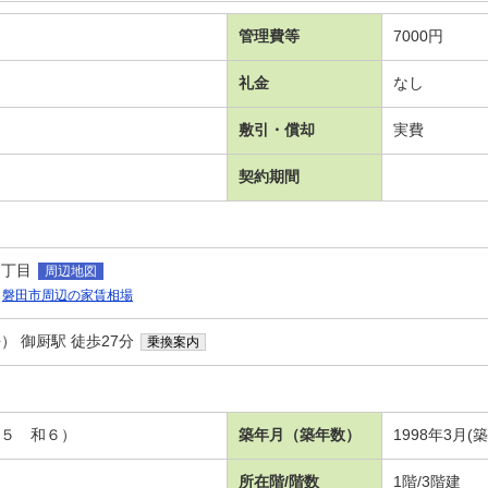
管理費等
7000円
礼金
なし
敷引・償却
実費
契約期間
１丁目
周辺地図
磐田市周辺の家賃相場
 御厨駅 徒歩27分
乗換案内
．５ 和６）
築年月（築年数）
1998年3月(
所在階/階数
1階/3階建