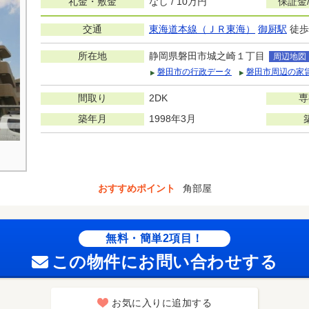
礼金・敷金
なし / 10万円
保証金
交通
東海道本線（ＪＲ東海）
御厨駅
徒歩
所在地
静岡県磐田市城之崎１丁目
周辺地図
磐田市の行政データ
磐田市周辺の家
間取り
2DK
専
築年月
1998年3月
おすすめポイント
角部屋
無料・簡単2項目！
この物件にお問い合わせする
お気に入りに追加する