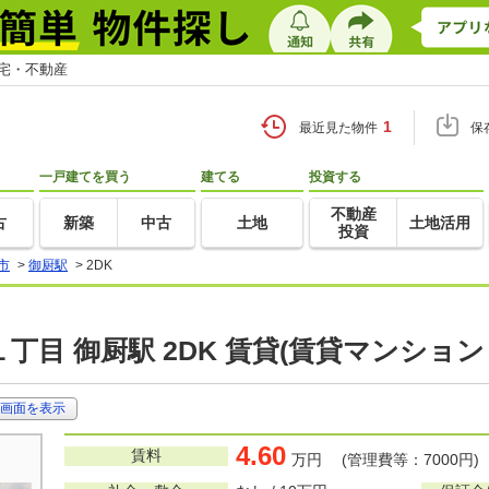
住宅・不動産
1
最近見た物件
保
一戸建てを買う
建てる
投資する
不動産
古
新築
中古
土地
土地活用
投資
市
>
御厨駅
>
2DK
丁目 御厨駅 2DK 賃貸(賃貸マンション
画面を表示
4.60
賃料
万円 (管理費等：7000円)