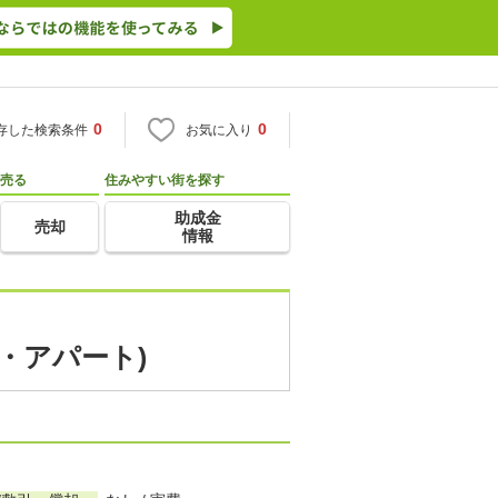
0
0
存した検索条件
お気に入り
売る
住みやすい街を探す
助成金
売却
情報
・アパート)