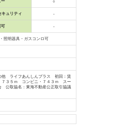
ニー
○
セキュリティ
-
居可
-
立・照明器具・ガスコンロ可
の他 ライフあんしんプラス 初回：賃
・７３５ｍ コンビニ・７４３ｍ スー
会 公取協名：東海不動産公正取引協議