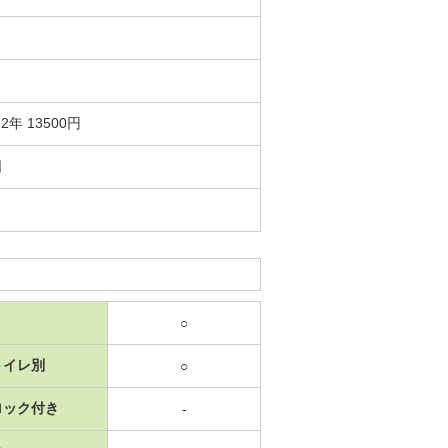
年 13500円
日
○
トイレ別
○
ロック付き
-