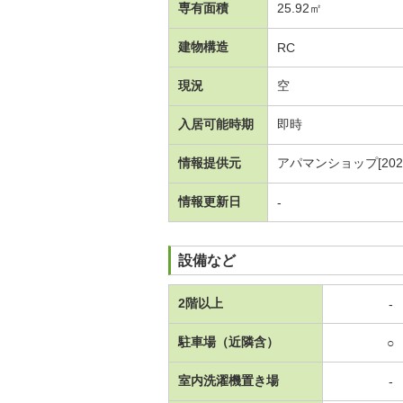
専有面積
25.92㎡
建物構造
RC
現況
空
入居可能時期
即時
情報提供元
アパマンショップ[20260
情報更新日
-
設備など
2階以上
-
駐車場（近隣含）
○
室内洗濯機置き場
-