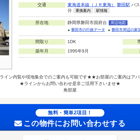
交通
東海道本線（ＪＲ東海）
磐田駅
バス
分
乗換案内
駅情報
所在地
静岡県磐田市国府台
周辺地図
磐田市の行政データ
磐田市周辺の家
間取り
1DK
築年月
1995年9月
ライン内覧や現地集合でのご案内も可能です★★お部屋のご案内はアパ
★ラインからお問い合わせ是非ご活用下さいませ★
角部屋
無料・簡単2項目！
この物件にお問い合わせする