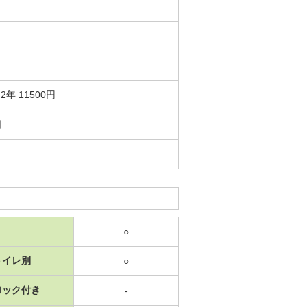
年 11500円
日
○
トイレ別
○
ロック付き
-