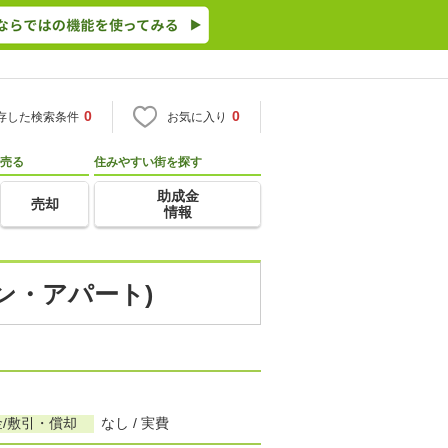
0
0
存した検索条件
お気に入り
売る
住みやすい街を探す
助成金
売却
情報
ン・アパート)
/敷引・償却
なし / 実費