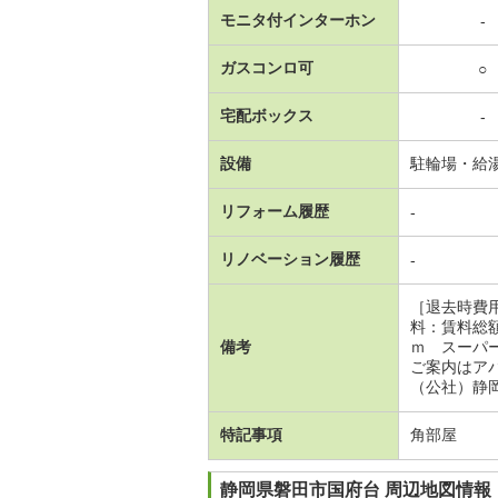
モニタ付インターホン
-
ガスコンロ可
○
宅配ボックス
-
設備
駐輪場・給
リフォーム履歴
-
リノベーション履歴
-
［退去時費
料：賃料総
備考
ｍ スーパ
ご案内はア
（公社）静岡
特記事項
角部屋
静岡県磐田市国府台 周辺地図情報