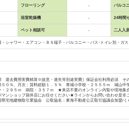
フローリング
バルコ
-
浴室乾燥機
24時間
-
ペット相談可
二人入
-
湯・シャワー・エアコン・ＢＳ端子・バルコニー・バス･トイレ別・ガ
用 退去費用実費精算※故意・過失等別途実費］保証会社利用必須 そ
額５０％、月次：賃料総額１．５％ 青城小学校・２５５５ｍ 城山中
ー・２９５ｍ 病院・３５７ｍ ★来店不要のオンライン内覧や現地集
パマンショップ袋井店にお任せください★ラインからお問い合わせ是非
県宅地建物取引業協会 公取協名：東海不動産公正取引協議会加盟/くらし