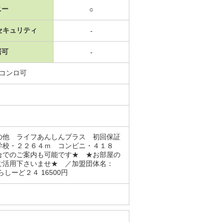
ニー
○
セキュリティ
-
居可
-
スコンロ可
の他 ライフあんしんプラス 初回保証
学校・２２６４ｍ コンビニ・４１８
合でのご案内も可能です★ ★お部屋の
ご活用下さいませ★ ／加盟団体名：
ーど２４ 16500円