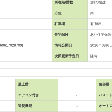
所在階/階数
1階/3階建
方位
南
駐車場
有 無料
住宅保険
あり住宅保険 2
617028709]
情報公開日
2026年8月6
次回更新予定日
随時
最上階
角部屋
-
エアコン付き
バス・
○
追焚機能
オート
-