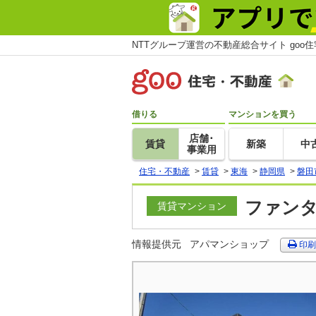
NTTグループ運営の不動産総合サイト goo
借りる
マンションを買う
店舗･
賃貸
新築
中
事業用
住宅・不動産
>
賃貸
>
東海
>
静岡県
>
磐田
ファンタ
賃貸マンション
情報提供元
アパマンショップ
印刷