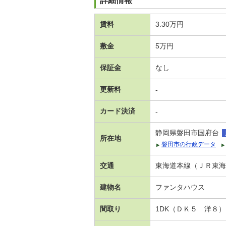
詳細情報
賃料
3.30万円
敷金
5万円
保証金
なし
更新料
-
カード決済
-
静岡県磐田市国府台
所在地
磐田市の行政データ
交通
東海道本線（ＪＲ東海）
建物名
ファンタハウス
間取り
1DK（ＤＫ５ 洋８）