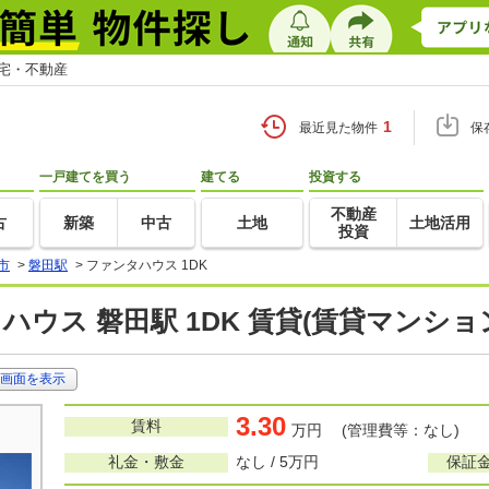
住宅・不動産
1
最近見た物件
保
一戸建てを買う
建てる
投資する
不動産
古
新築
中古
土地
土地活用
投資
市
>
磐田駅
>
ファンタハウス 1DK
ハウス 磐田駅 1DK 賃貸(賃貸マンショ
画面を表示
3.30
賃料
万円 (管理費等：なし)
礼金・敷金
なし / 5万円
保証金