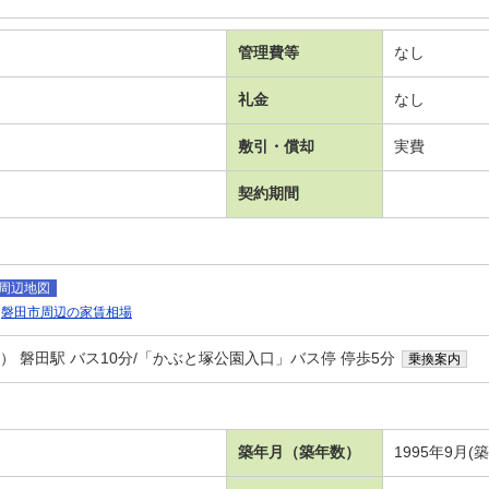
管理費等
なし
礼金
なし
敷引・償却
実費
契約期間
周辺地図
磐田市周辺の家賃相場
 磐田駅 バス10分/「かぶと塚公園入口」バス停 停歩5分
乗換案内
築年月（築年数）
1995年9月(築