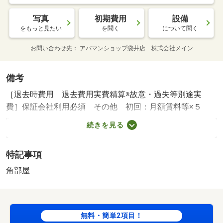
写真
初期費用
設備
をもっと見たい
を聞く
について聞く
お問い合わせ先
アパマンショップ袋井店 株式会社メイン
備考
［退去時費用 退去費用実費精算※故意・過失等別途実
費］保証会社利用必須 その他 初回：月額賃料等×５
０％ 月額：月額賃料等×１．５％ 長野小学校・１９３
続きを見る
７ｍ 南部中学校・１０９２ｍ コンビニ・５１９ｍ ス
ーパー・１３６０ｍ 病院・１１６２ｍ ★来店不要のオ
特記事項
ンライン内覧や現地集合でのご案内も可能です★ ★バ
ス・トイレ・洗面所がそれぞれ独立しています★南向きで
角部屋
陽当たり良好！★お部屋のご案内はアパマンショップ袋井
店にお任せください★ ／加盟団体名：（公社）静岡県宅
地建物取引業協会 公取協名：東海不動産公正取引協議会
無料・簡単2項目！
加盟