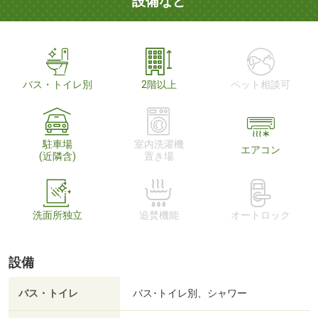
設備など
バス・トイレ別
2階以上
ペット相談可
駐車場
室内洗濯機
エアコン
(近隣含)
置き場
洗面所独立
追焚機能
オートロック
設備
バス・トイレ
バス･トイレ別、シャワー