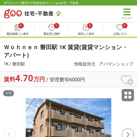
NTTグループ運営の不動産総合サイト goo住宅・不動産
0
1
0
0
最近検索した条件
最近見た物件
保存した条件
お気に入り
Ｗｏｈｎｅｎ 磐田駅 1K 賃貸(賃貸マンション・
アパート)
1K / 磐田駅
情報提供元
アパマンショップ
4.70
賃料
万円
/ 管理費等6000円
1
/
13