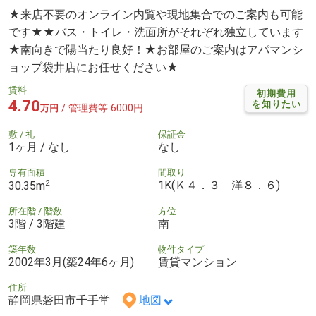
★来店不要のオンライン内覧や現地集合でのご案内も可能
です★★バス・トイレ・洗面所がそれぞれ独立しています
★南向きで陽当たり良好！★お部屋のご案内はアパマンシ
ョップ袋井店にお任せください★
賃料
初期費用
4.70
を知りたい
/ 管理費等 6000円
万円
敷 / 礼
保証金
1ヶ月 / なし
なし
専有面積
間取り
2
1K(Ｋ４．３ 洋８．６)
30.35m
所在階 / 階数
方位
3階 / 3階建
南
築年数
物件タイプ
2002年3月(築24年6ヶ月)
賃貸マンション
住所
静岡県磐田市千手堂
地図