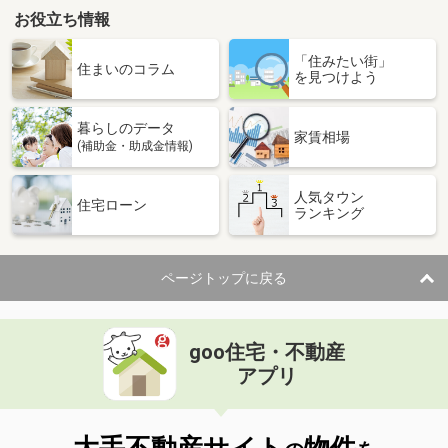
お役立ち情報
「住みたい街」
住まいのコラム
を見つけよう
暮らしのデータ
家賃相場
(補助金・助成金情報)
人気タウン
住宅ローン
ランキング
ページトップに戻る
goo住宅・不動産
アプリ
大手不動産サイト
物件