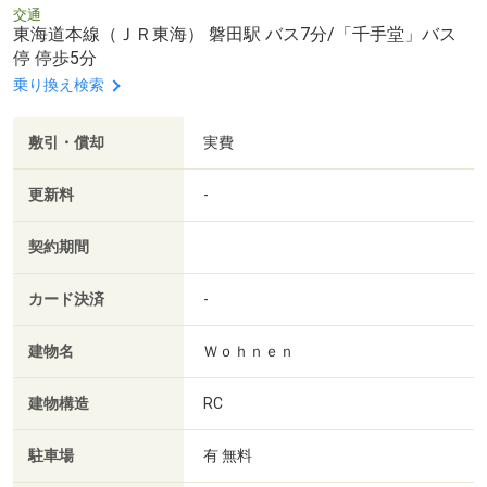
交通
東海道本線（ＪＲ東海） 磐田駅 バス7分/「千手堂」バス
停 停歩5分
乗り換え検索
敷引・償却
実費
更新料
-
契約期間
カード決済
-
建物名
Ｗｏｈｎｅｎ
建物構造
RC
駐車場
有 無料