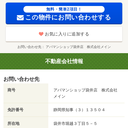
団体名：（公社）静岡県宅地建物取引業協会 公取協名：
無料・簡単2項目！
東海不動産公正取引協議会加盟/くらしーど２４ 16500円
この物件にお問い合わせする
お気に入りに追加する
お問い合わせ先
アパマンショップ袋井店 株式会社メイン
不動産会社情報
お問い合わせ先
商号
アパマンショップ袋井店 株式会社
メイン
免許番号
静岡県知事（３）１３５０４
所在地
袋井市堀越３丁目５－５