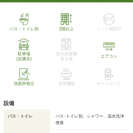
バス・トイレ別
2階以上
ペット相談可
駐車場
室内洗濯機
エアコン
(近隣含)
置き場
洗面所独立
追焚機能
オートロック
設備
バス・トイレ
バス･トイレ別、シャワー、温水洗浄
便座