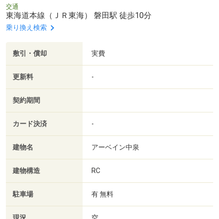
交通
東海道本線（ＪＲ東海） 磐田駅 徒歩10分
乗り換え検索
敷引・償却
実費
更新料
-
契約期間
カード決済
-
建物名
アーベイン中泉
建物構造
RC
駐車場
有 無料
現況
空