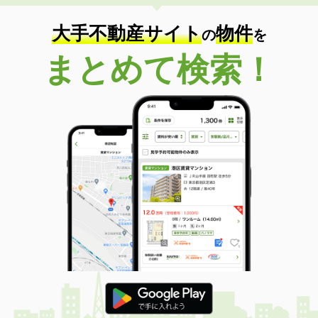
大手不動産サイト
物件
の
を
まとめて検索！