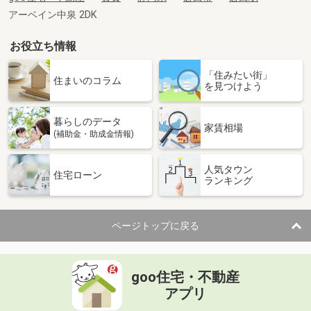
アーベイン中泉 2DK
お役立ち情報
「住みたい街」
住まいのコラム
を見つけよう
暮らしのデータ
家賃相場
(補助金・助成金情報)
人気タウン
住宅ローン
ランキング
ページトップに戻る
goo住宅・不動産
アプリ