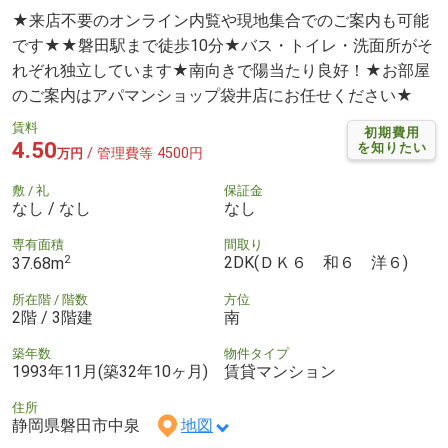
★来店不要のオンライン内覧や現地集合でのご案内も可能
です★★磐田駅まで徒歩10分★バス・トイレ・洗面所がそ
れぞれ独立しています★南向きで陽当たり良好！★お部屋
のご案内はアパマンショップ袋井店にお任せください★
賃料
初期費用
4.50
を知りたい
/ 管理費等 4500円
万円
敷 / 礼
保証金
なし / なし
なし
専有面積
間取り
2
2DK(ＤＫ６ 和６ 洋６)
37.68m
所在階 / 階数
方位
2階 / 3階建
南
築年数
物件タイプ
1993年11月(築32年10ヶ月)
賃貸マンション
住所
静岡県磐田市中泉
地図