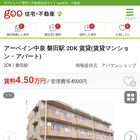
NTTグループ運営の不動産総合サイト goo住宅・不動産
0
1
0
0
最近検索した条件
最近見た物件
保存した条件
お気に入り
アーベイン中泉 磐田駅 2DK 賃貸(賃貸マンショ
ン・アパート)
2DK / 磐田駅
情報提供元
アパマンショップ
4.50
賃料
万円
/ 管理費等4500円
1
/
13