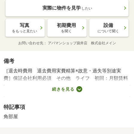
実際に物件を見学
したい
写真
初期費用
設備
をもっと見たい
を聞く
について聞く
お問い合わせ先
アパマンショップ袋井店 株式会社メイン
備考
［退去時費用 退去費用実費精算※故意・過失等別途実
費］保証会社利用必須 その他 ライフ 初回：月額賃料
等×５０％ 月額：月額賃料等×１．５％ 青城小学校・２
続きを見る
４４４ｍ 城山中学校・２５０５ｍ コンビニ・５２７
ｍ スーパー・５９７ｍ 病院・６９９４ｍ ★来店不要
特記事項
のオンライン内覧や現地集合でのご案内も可能です★ ★
磐田駅まで徒歩１０分★バス・トイレ・洗面所がそれぞれ
角部屋
独立しています★南向きで陽当たり良好！★お部屋のご案
内はアパマンショップ袋井店にお任せください★ ／加盟