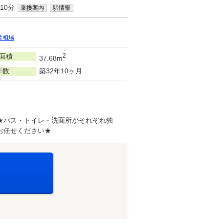
10分
乗換案内
駅情報
賃相場
面積
2
37.68m
年数
築32年10ヶ月
★バス・トイレ・洗面所がそれぞれ独
お任せください★