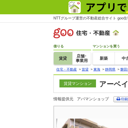
NTTグループ運営の不動産総合サイト goo
借りる
マンションを買う
店舗･
賃貸
新築
中
事業用
住宅・不動産
>
賃貸
>
東海
>
静岡県
>
磐田
アーベイ
賃貸マンション
情報提供元
アパマンショップ
印刷