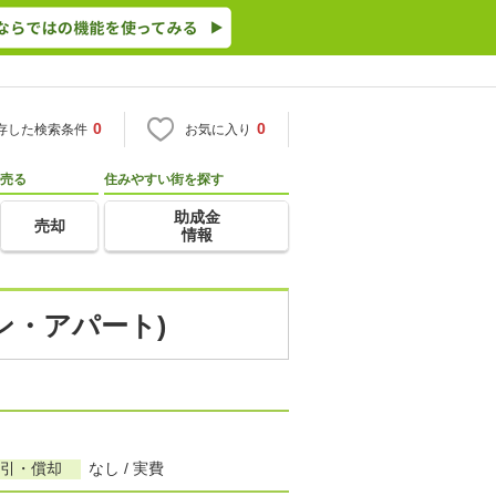
0
0
存した検索条件
お気に入り
売る
住みやすい街を探す
助成金
売却
情報
ン・アパート)
敷引・償却
なし / 実費