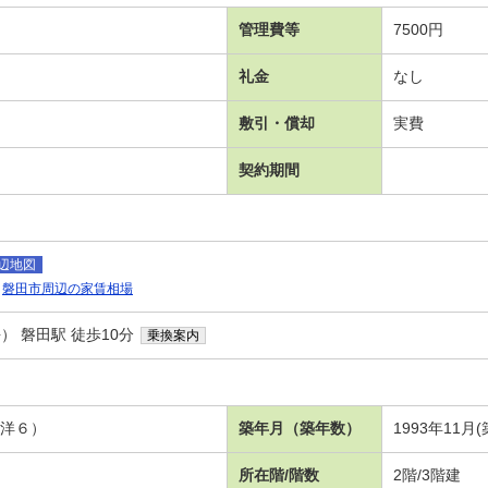
管理費等
7500円
礼金
なし
敷引・償却
実費
契約期間
辺地図
磐田市周辺の家賃相場
 磐田駅 徒歩10分
乗換案内
 洋６）
築年月（築年数）
1993年11月(
所在階/階数
2階/3階建