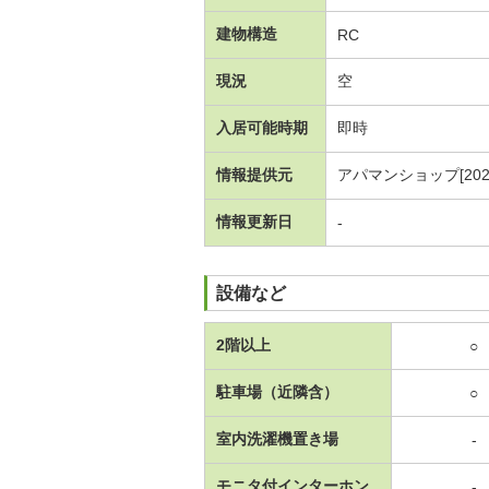
建物構造
RC
現況
空
入居可能時期
即時
情報提供元
アパマンショップ[20250
情報更新日
-
設備など
2階以上
○
駐車場（近隣含）
○
室内洗濯機置き場
-
モニタ付インターホン
-