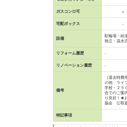
ガスコンロ可
○
宅配ボックス
-
駐輪場・給
設備
独立・温水
リフォーム履歴
-
リノベーション履歴
-
［退去時費
の他 ライ
学校・２５
備考
合でのご案
り良好！★
協会 公取協
特記事項