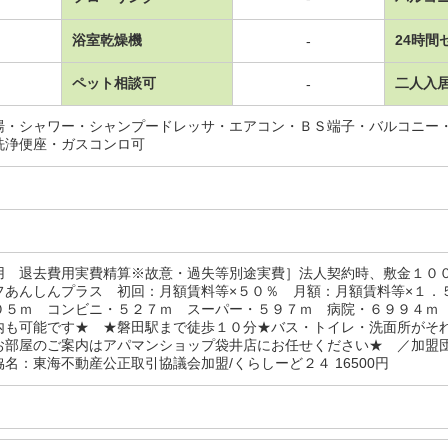
浴室乾燥機
24時間
-
ペット相談可
二人入
-
湯・シャワー・シャンプードレッサ・エアコン・ＢＳ端子・バルコニー
洗浄便座・ガスコンロ可
用 退去費用実費精算※故意・過失等別途実費］法人契約時、敷金１
フあんしんプラス 初回：月額賃料等×５０％ 月額：月額賃料等×１．
０５ｍ コンビニ・５２７ｍ スーパー・５９７ｍ 病院・６９９４ｍ
内も可能です★ ★磐田駅まで徒歩１０分★バス・トイレ・洗面所がそ
お部屋のご案内はアパマンショップ袋井店にお任せください★ ／加盟
名：東海不動産公正取引協議会加盟/くらしーど２４ 16500円