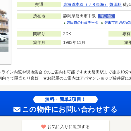
交通
東海道本線（ＪＲ東海）
磐田駅
徒歩
所在地
静岡県磐田市中泉
周辺地図
磐田市の行政データ
磐田市周辺の家
間取り
2DK
専有
築年月
1993年11月
築
ンライン内覧や現地集合でのご案内も可能です★★磐田駅まで徒歩10分
南向きで陽当たり良好！★お部屋のご案内はアパマンショップ袋井店に
無料・簡単2項目！
この物件にお問い合わせする
お気に入りに追加する