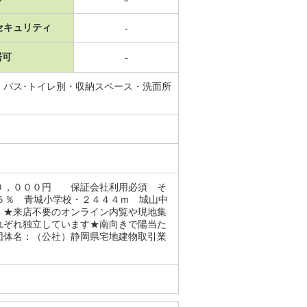
セキュリティ
-
居可
-
・バス･トイレ別・収納スペース・洗面所
００，０００円 保証会社利用必須 そ
５％ 青城小学校・２４４４ｍ 城山中
 ★来店不要のオンライン内覧や現地集
れぞれ独立しています★南向きで陽当た
団体名：（公社）静岡県宅地建物取引業