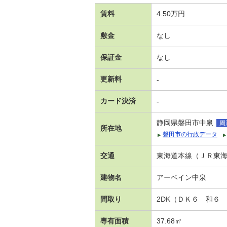
賃料
4.50万円
敷金
なし
保証金
なし
更新料
-
カード決済
-
静岡県磐田市中泉
周
所在地
磐田市の行政データ
交通
東海道本線（ＪＲ東海）
建物名
アーベイン中泉
間取り
2DK（ＤＫ６ 和６
専有面積
37.68㎡