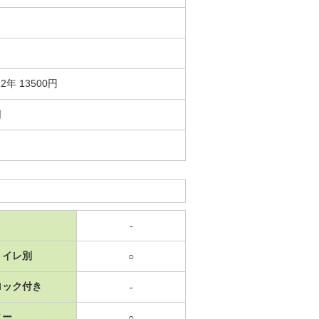
年 13500円
日
-
トイレ別
○
ロック付き
-
ニー
○