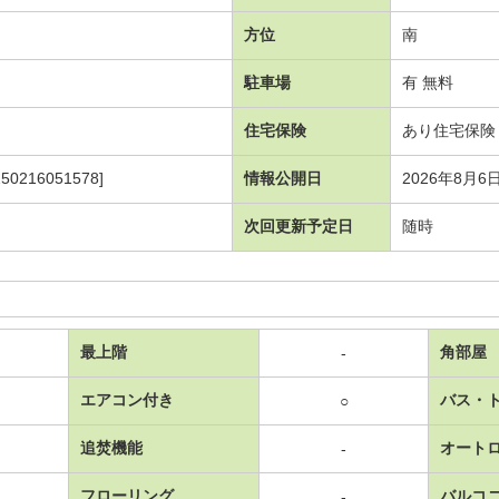
方位
南
駐車場
有 無料
住宅保険
あり住宅保険 2
216051578]
情報公開日
2026年8月6
次回更新予定日
随時
最上階
角部屋
-
エアコン付き
バス・
○
追焚機能
オート
-
フローリング
バルコ
-