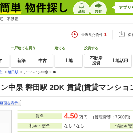
住宅・不動産
1
最近見た物件
保
一戸建てを買う
建てる
投資する
不動産
古
新築
中古
土地
土地活用
投資
市
>
磐田駅
>
アーベイン中泉 2DK
ン中泉 磐田駅 2DK 賃貸(賃貸マンショ
画面を表示
4.50
賃料
万円 (管理費等：7500円)
礼金・敷金
なし / なし
保証金/