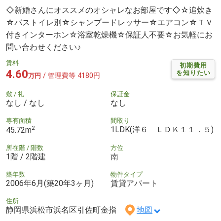
◇新婚さんにオススメのオシャレなお部屋です◇☆追炊き
☆バストイレ別☆シャンプードレッサー☆エアコン☆ＴＶ
付きインターホン☆浴室乾燥機☆保証人不要☆お気軽にお
問い合わせください♪
賃料
初期費用
4.60
を知りたい
/ 管理費等 4180円
万円
敷 / 礼
保証金
なし / なし
なし
専有面積
間取り
2
1LDK(洋６ ＬＤＫ１１．５)
45.72m
所在階 / 階数
方位
1階 / 2階建
南
築年数
物件タイプ
2006年6月(築20年3ヶ月)
賃貸アパート
住所
静岡県浜松市浜名区引佐町金指
地図