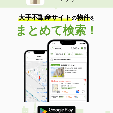
大手不動産サイト
物件
の
を
まとめて検索！