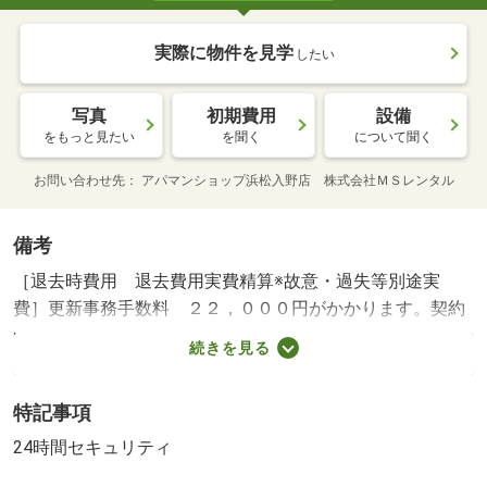
実際に物件を見学
したい
写真
初期費用
設備
をもっと見たい
を聞く
について聞く
お問い合わせ先
アパマンショップ浜松入野店 株式会社ＭＳレンタル
備考
［退去時費用 退去費用実費精算※故意・過失等別途実
費］更新事務手数料 ２２，０００円がかかります。契約
時にクリーニング費６０，０００円、鍵セット費３，３０
続きを見る
０円（税込）が必要となります。貸主インボイス登録あ
り 金指小学校・２６６ｍ 引佐南部中学校・２０２３
特記事項
ｍ コンビニ・４０８ｍ スーパー・１２４６ｍ 病院・
３３８ｍ ◇新婚さんにオススメのオシャレなお部屋です
24時間セキュリティ
◇ ☆追炊き☆バストイレ別☆シャンプードレッサー☆エ