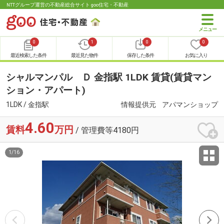
NTTグループ運営の不動産総合サイト goo住宅・不動産
0
1
0
0
最近検索した条件
最近見た物件
保存した条件
お気に入り
シャルマンパル Ｄ 金指駅 1LDK 賃貸(賃貸マン
ション・アパート)
1LDK / 金指駅
情報提供元
アパマンショップ
4.60
賃料
万円
/ 管理費等4180円
1
/
16