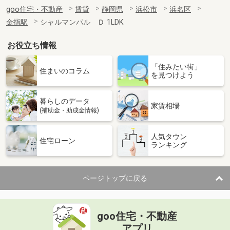
goo住宅・不動産
賃貸
静岡県
浜松市
浜名区
金指駅
シャルマンパル Ｄ 1LDK
お役立ち情報
「住みたい街」
住まいのコラム
を見つけよう
暮らしのデータ
家賃相場
(補助金・助成金情報)
人気タウン
住宅ローン
ランキング
ページトップに戻る
goo住宅・不動産
アプリ