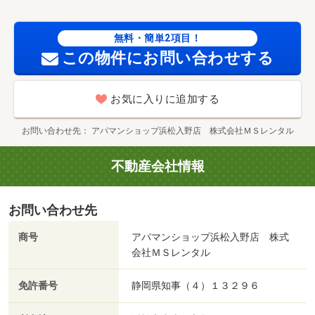
アコン☆ＴＶ付きインターホン☆浴室乾燥機☆保証人不要
☆お気軽にお問い合わせください♪ ／加盟団体名：（公
無料・簡単2項目！
社）全日本不動産協会 公取協名：東海不動産公正取引協
この物件にお問い合わせする
議会加盟/クリーニング費 60000円/鍵セット費 3300円
お気に入りに追加する
お問い合わせ先
アパマンショップ浜松入野店 株式会社ＭＳレンタル
不動産会社情報
お問い合わせ先
商号
アパマンショップ浜松入野店 株式
会社ＭＳレンタル
免許番号
静岡県知事（４）１３２９６