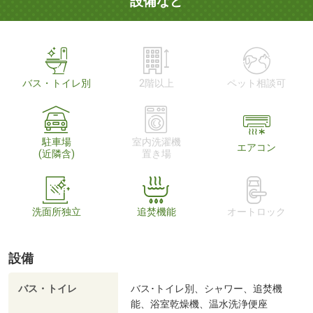
設備など
バス・トイレ別
2階以上
ペット相談可
駐車場
室内洗濯機
エアコン
(近隣含)
置き場
洗面所独立
追焚機能
オートロック
設備
バス・トイレ
バス･トイレ別、シャワー、追焚機
能、浴室乾燥機、温水洗浄便座