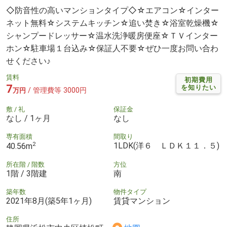
◇防音性の高いマンションタイプ◇☆エアコン☆インター
ネット無料☆システムキッチン☆追い焚き☆浴室乾燥機☆
シャンプードレッサー☆温水洗浄暖房便座☆ＴＶインター
ホン☆駐車場１台込み☆保証人不要☆ぜひ一度お問い合わ
せください♪
賃料
初期費用
7
を知りたい
/ 管理費等 3000円
万円
敷 / 礼
保証金
なし / 1ヶ月
なし
専有面積
間取り
2
1LDK(洋６ ＬＤＫ１１．５)
40.56m
所在階 / 階数
方位
1階 / 3階建
南
築年数
物件タイプ
2021年8月(築5年1ヶ月)
賃貸マンション
住所