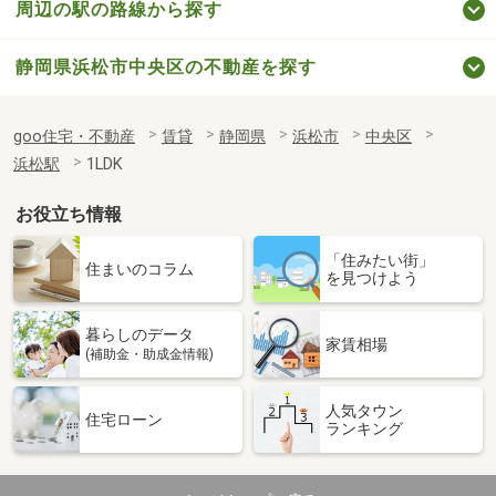
周辺の駅の路線から探す
静岡県浜松市中央区の不動産を探す
goo住宅・不動産
賃貸
静岡県
浜松市
中央区
浜松駅
1LDK
お役立ち情報
「住みたい街」
住まいのコラム
を見つけよう
暮らしのデータ
家賃相場
(補助金・助成金情報)
人気タウン
住宅ローン
ランキング