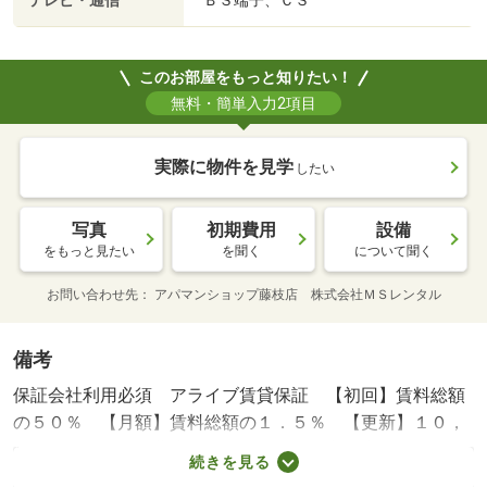
テレビ・通信
ＢＳ端子、ＣＳ
このお部屋をもっと知りたい！
無料・簡単入力2項目
実際に物件を見学
したい
写真
初期費用
設備
をもっと見たい
を聞く
について聞く
お問い合わせ先
アパマンショップ藤枝店 株式会社ＭＳレンタル
備考
保証会社利用必須 アライブ賃貸保証 【初回】賃料総額
の５０％ 【月額】賃料総額の１．５％ 【更新】１０，
０００円／２年 蒲小学校・３２９ｍ 丸塚中学校・１７
続きを見る
３１ｍ コンビニ・４１６ｍ スーパー・１２９０ｍ 病