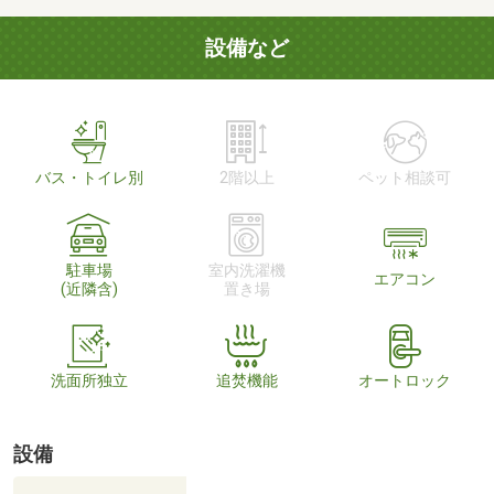
設備など
バス・トイレ別
2階以上
ペット相談可
駐車場
室内洗濯機
エアコン
(近隣含)
置き場
洗面所独立
追焚機能
オートロック
設備