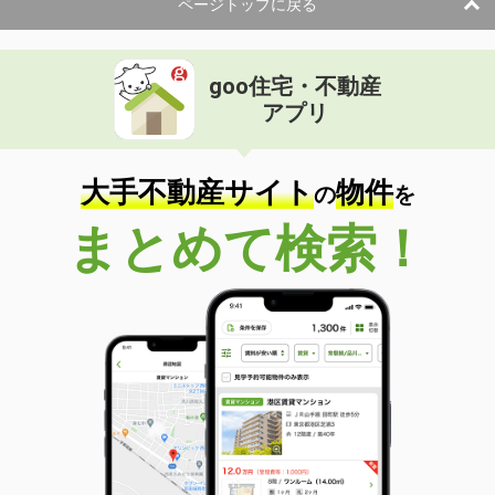
ページトップに戻る
goo住宅・不動産
アプリ
大手不動産サイト
物件
の
を
まとめて検索！