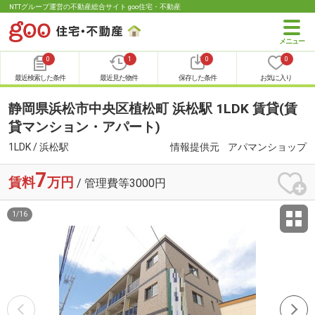
NTTグループ運営の不動産総合サイト goo住宅・不動産
0
1
0
0
最近検索した条件
最近見た物件
保存した条件
お気に入り
静岡県浜松市中央区植松町 浜松駅 1LDK 賃貸(賃
貸マンション・アパート)
1LDK / 浜松駅
情報提供元
アパマンショップ
7
賃料
万円
/ 管理費等3000円
1
/
16