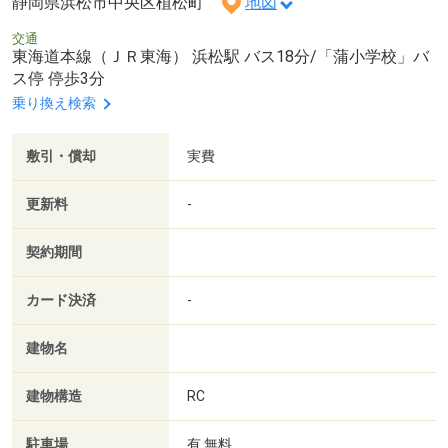
静岡県浜松市中央区植松町
地図
交通
東海道本線（ＪＲ東海） 浜松駅 バス18分/「蒲小学校」バ
ス停 停歩3分
乗り換え検索
敷引・償却
実費
更新料
-
契約期間
カード決済
-
建物名
建物構造
RC
駐車場
有 無料