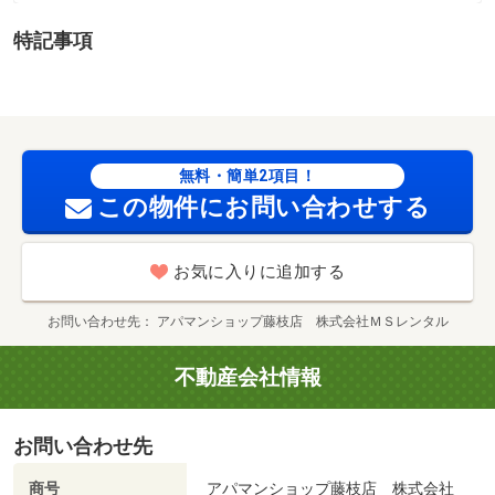
院・５５７ｍ ◇防音性の高いマンションタイプ◇ ☆エ
特記事項
アコン☆インターネット無料☆システムキッチン☆追い焚
き☆浴室乾燥機☆シャンプードレッサー☆温水洗浄暖房便
座☆ＴＶインターホン☆駐車場１台込み☆保証人不要☆ぜ
ひ一度お問い合わせください♪ ／加盟団体名：（公社）全
日本不動産協会 公取協名：東海不動産公正取引協議会加
無料・簡単2項目！
盟/退去修繕費 90000円/鍵交換代 19800円
この物件にお問い合わせする
お気に入りに追加する
お問い合わせ先
アパマンショップ藤枝店 株式会社ＭＳレンタル
不動産会社情報
お問い合わせ先
商号
アパマンショップ藤枝店 株式会社