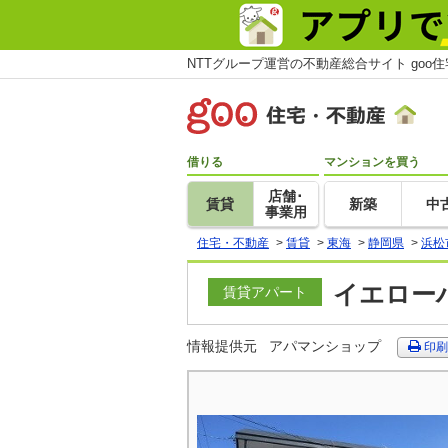
NTTグループ運営の不動産総合サイト goo
借りる
マンションを買う
店舗･
賃貸
新築
中
事業用
住宅・不動産
>
賃貸
>
東海
>
静岡県
>
浜松
イエローハ
賃貸アパート
情報提供元
アパマンショップ
印刷