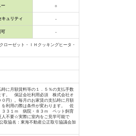
ニー
○
セキュリティ
-
居可
-
・クローゼット・ＩＨクッキングヒータ・
払時に月額賃料等の１．５％の支払手数
ます。 保証会社利用必須 株式会社オ
００円）。毎月のお家賃の支払時に月額
）を利用の際は条件が変わります。 佐
・３３１ｍ 病院・８３ｍ ペット飼育
証人不要☆実際に室内をご見学可能で
 公取協名：東海不動産公正取引協議会加