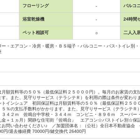
フローリング
バルコ
-
浴室乾燥機
24時間
-
ペット相談可
二人入
○
ワー・エアコン・冷房・暖房・ＢＳ端子・バルコニー・バス･トイレ別
座
は月額賃料等の５０％（最低保証料２５０００円）。毎月のお家賃の支
ます。また、見守りサービス（テラシテＲ）を利用の際は条件が変わり
ントインシュア 初回保証料は月額賃料等の５０％（最低保証料２５０
．５％の支払手数料がかかります。また、見守りサービス（テラシテＲ
・３４２ｍ 佐鳴台中学校・３４４ｍ コンビニ・８９６ｍ スーパー
礼金＋１ヵ月）閑静な住宅街『佐鳴台』 エアコン☆バストイレ別☆保
にお問い合わせください♪ ／加盟団体名：（公社）全日本不動産協会
000円/退去修繕費 70000円/鍵交換代 26400円