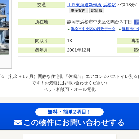
交通
ＪＲ東海道新幹線
浜松駅
バス18分
乗換案内
駅情報
所在地
静岡県浜松市中央区佐鳴台３丁目
浜松市中央区の行政データ
浜松市中
間取り
1K
専
築年月
2001年12月
築
可☆（礼金＋1ヵ月）閑静な住宅街『佐鳴台』エアコン☆バストイレ別☆
です！お気軽にお問い合わせください♪
ペット相談可・オール電化
無料・簡単2項目！
この物件にお問い合わせする