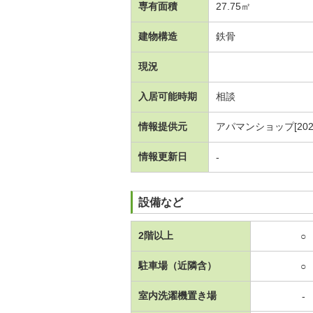
専有面積
27.75㎡
建物構造
鉄骨
現況
入居可能時期
相談
情報提供元
アパマンショップ[20260
情報更新日
-
設備など
2階以上
○
駐車場（近隣含）
○
室内洗濯機置き場
-