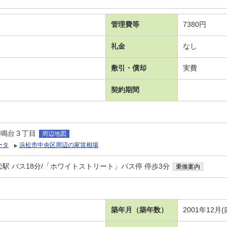
管理費等
7380円
礼金
なし
敷引・償却
実費
契約期間
佐鳴台３丁目
周辺地図
ータ
浜松市中央区周辺の家賃相場
駅 バス18分/「ホワイトストリート」バス停 停歩3分
乗換案内
台
）
築年月（築年数）
2001年12月