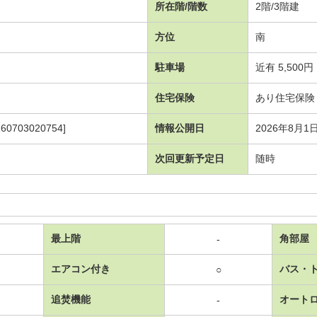
所在階/階数
2階/3階建
方位
南
駐車場
近有 5,500円
住宅保険
あり住宅保険 2
703020754]
情報公開日
2026年8月1
次回更新予定日
随時
最上階
角部屋
-
エアコン付き
バス・
○
追焚機能
オート
-