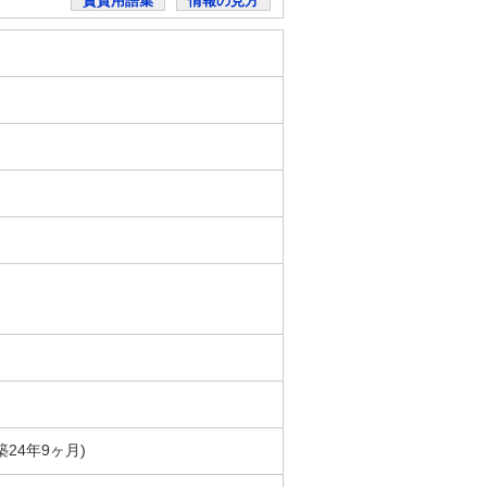
賃貸用語集
情報の見方
(築24年9ヶ月)