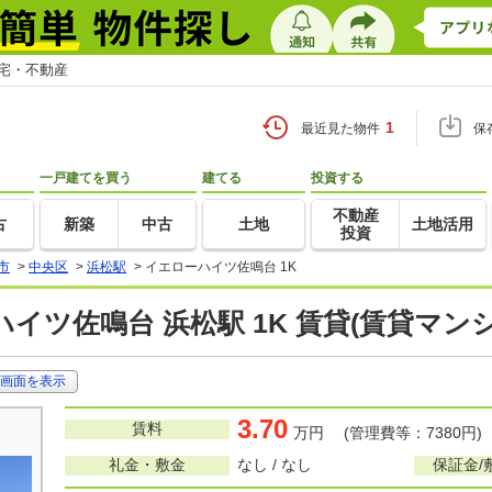
住宅・不動産
1
最近見た物件
保
一戸建てを買う
建てる
投資する
不動産
古
新築
中古
土地
土地活用
投資
市
>
中央区
>
浜松駅
>
イエローハイツ佐鳴台 1K
イツ佐鳴台 浜松駅 1K 賃貸(賃貸マン
画面を表示
3.70
賃料
万円 (管理費等：7380円)
礼金・敷金
なし / なし
保証金/