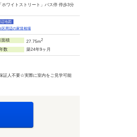
/「ホワイトストリート」バス停 停歩3分
周辺地図
央区周辺の家賃相場
有面積
2
27.75m
年数
築24年9ヶ月
保証人不要☆実際に室内をご見学可能