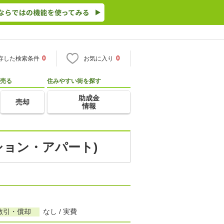
0
0
存した検索条件
お気に入り
売る
住みやすい街を探す
助成金
売却
情報
ション・アパート)
敷引・償却
なし / 実費