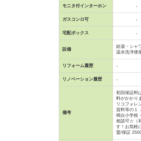
モニタ付インターホン
-
ガスコンロ可
-
宅配ボックス
-
給湯・シャ
設備
温水洗浄便
リフォーム履歴
-
リノベーション履歴
-
初回保証料
料がかかり
リコフォレ
賃料等の１
備考
鳴台小学校
相談可☆（
す！お気軽
盟/保証 25