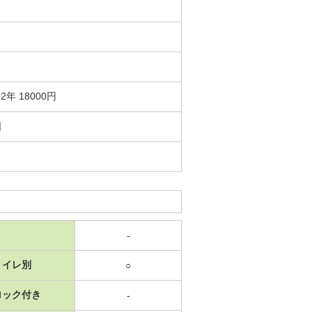
年 18000円
日
-
トイレ別
○
ロック付き
-