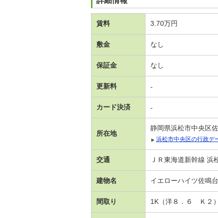
詳細情報
賃料
3.70万円
敷金
なし
保証金
なし
更新料
-
カード決済
-
静岡県浜松市中央区
所在地
浜松市中央区の行政デ
交通
ＪＲ東海道新幹線 浜松
建物名
イエローハイツ佐鳴
間取り
1K（洋８．６ Ｋ２