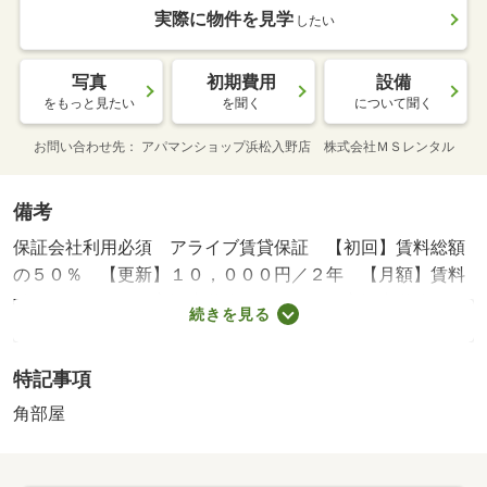
実際に物件を見学
したい
写真
初期費用
設備
をもっと見たい
を聞く
について聞く
お問い合わせ先
アパマンショップ浜松入野店 株式会社ＭＳレンタル
備考
保証会社利用必須 アライブ賃貸保証 【初回】賃料総額
の５０％ 【更新】１０，０００円／２年 【月額】賃料
総額の１．５％ 富塚小学校・３５１ｍ 富塚中学校・２
続きを見る
７９ｍ コンビニ・２１７ｍ スーパー・４９ｍ 病院・
２１１ｍ ◇防音性に優れたマンションタイプです♪◇
特記事項
☆バス・トイレ別☆シャンプードレッサー☆温水暖房便座
☆エアコン☆ＴＶドアホン☆宅配ボックス☆シューズボッ
角部屋
クス☆保証人不要☆ぜひ一度お問い合わせください♪ ／
加盟団体名：（公社）全日本不動産協会 公取協名：東海