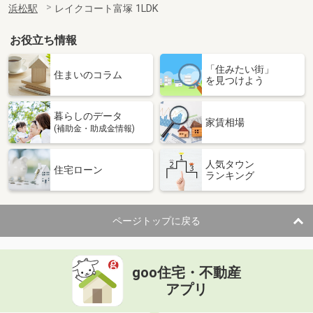
浜松駅
レイクコート富塚 1LDK
お役立ち情報
「住みたい街」
住まいのコラム
を見つけよう
暮らしのデータ
家賃相場
(補助金・助成金情報)
人気タウン
住宅ローン
ランキング
ページトップに戻る
goo住宅・不動産
アプリ