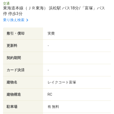
交通
東海道本線（ＪＲ東海） 浜松駅 バス18分/「富塚」バス
停 停歩3分
乗り換え検索
敷引・償却
実費
更新料
-
契約期間
カード決済
-
建物名
レイクコート富塚
建物構造
RC
駐車場
有 無料