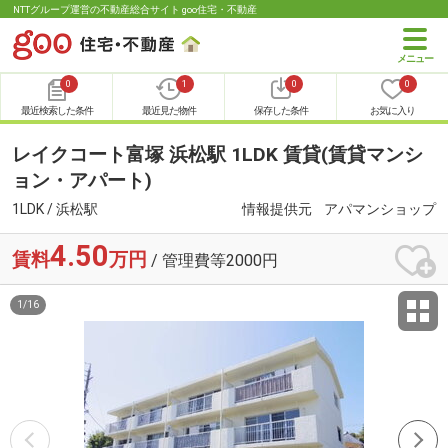
NTTグループ運営の不動産総合サイト goo住宅・不動産
0
1
0
0
最近検索した条件
最近見た物件
保存した条件
お気に入り
レイクコート富塚 浜松駅 1LDK 賃貸(賃貸マンシ
ョン・アパート)
1LDK / 浜松駅
情報提供元
アパマンショップ
4.50
賃料
万円
/ 管理費等2000円
1
/
16