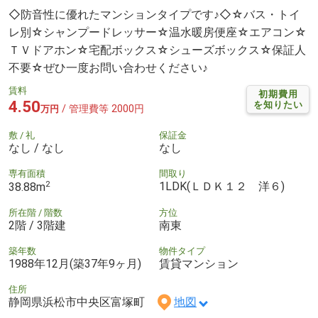
◇防音性に優れたマンションタイプです♪◇☆バス・トイ
レ別☆シャンプードレッサー☆温水暖房便座☆エアコン☆
ＴＶドアホン☆宅配ボックス☆シューズボックス☆保証人
不要☆ぜひ一度お問い合わせください♪
賃料
初期費用
4.50
を知りたい
/ 管理費等 2000円
万円
敷 / 礼
保証金
なし / なし
なし
専有面積
間取り
2
1LDK(ＬＤＫ１２ 洋６)
38.88m
所在階 / 階数
方位
2階 / 3階建
南東
築年数
物件タイプ
1988年12月(築37年9ヶ月)
賃貸マンション
住所
静岡県浜松市中央区富塚町
地図