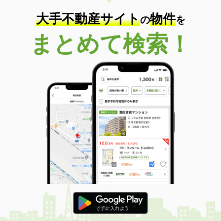
大手不動産サイト
物件
の
を
まとめて検索！