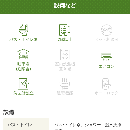
設備など
バス・トイレ別
2階以上
ペット相談可
駐車場
室内洗濯機
エアコン
(近隣含)
置き場
洗面所独立
追焚機能
オートロック
設備
バス・トイレ
バス･トイレ別、シャワー、温水洗浄