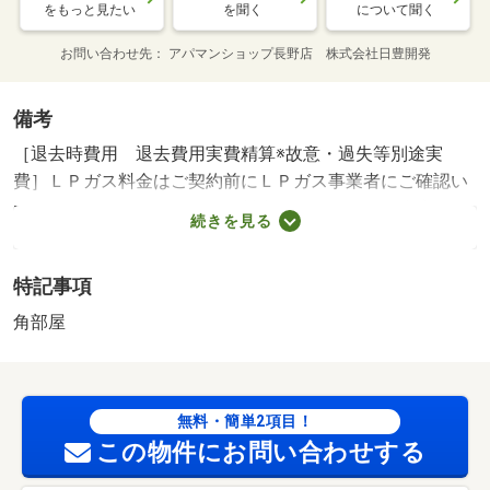
をもっと見たい
を聞く
について聞く
お問い合わせ先
アパマンショップ長野店 株式会社日豊開発
備考
［退去時費用 退去費用実費精算※故意・過失等別途実
費］ＬＰガス料金はご契約前にＬＰガス事業者にご確認い
ただけます。 クリーニング料金９９０００円（税込、Ａ
続きを見る
Ｃ洗浄込）、ペット不可、自治会活動参加可能性あり
保証会社利用必須 株式会社イントラスト 機関保証加入
特記事項
必須。初回保証料３５０００円、月額保証料賃料等総額の
１％＋８００円／月（その他商品あり） 朝陽小学校・１
角部屋
３４４ｍ 長野日本大学中学校・１０９１ｍ コンビニ・
９２３ｍ スーパー・８７５ｍ 病院・５９４ｍ ／加盟
団体名：（公社）長野県宅地建物取引業協会 公取協名：
無料・簡単2項目！
（公社） 首都圏不動産公正取引協議会加盟/カードキー発
この物件にお問い合わせする
行料 9900円/室内清掃費用 99000円