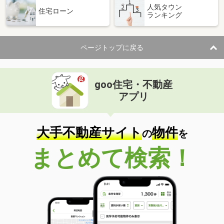
人気タウン
住宅ローン
ランキング
ページトップに戻る
goo住宅・不動産
アプリ
大手不動産サイト
物件
の
を
まとめて検索！