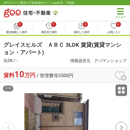
NTTグループ運営の不動産総合サイト goo住宅・不動産
0
1
0
0
最近検索した条件
最近見た物件
保存した条件
お気に入り
グレイスヒルズ ＡＢＣ 3LDK 賃貸(賃貸マンシ
ョン・アパート)
3LDK / -
情報提供元
アパマンショップ
10
賃料
万円
/ 管理費等3500円
1
/
14