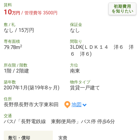
賃料
初期費用
10
を知りたい
/ 管理費等 3500円
万円
敷 / 礼
保証金
なし / 15万円
なし
専有面積
間取り
2
3LDK(ＬＤＫ１４ 洋６ 洋
79.78m
６ 洋６)
所在階 / 階数
方位
1階 / 2階建
南東
築年数
物件タイプ
2007年1月(築19年8ヶ月)
賃貸一戸建て
住所
長野県長野市大字東和田
地図
交通
バス/「長野電鉄線 東郵便局停」バス停 停歩6分
敷引・償却
実費