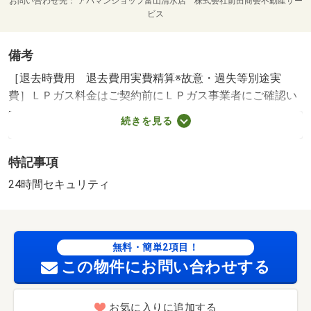
お問い合わせ先
アパマンショップ富山清水店 株式会社前田商会不動産サー
ビス
備考
［退去時費用 退去費用実費精算※故意・過失等別途実
費］ＬＰガス料金はご契約前にＬＰガス事業者にご確認い
ただけます。 ルームクリーニング料金にエアコンクリー
続きを見る
ニング費用を含みます。 保証会社利用必須 株式会社
イントラスト 機関保証加入必須。 機関保証料は月額賃
特記事項
料等総額の３．４％＋８００円／月（その他商品あり）
中太閤山小学校・３２６３ｍ ／加盟団体名：（公社）富
24時間セキュリティ
山県宅地建物取引協会 公取協名：北陸不動産公正取引協
議会加盟/室内清掃費用 49500円/Ｄ－ｒｏｏｍＣａｒ
ｄ 16500円/ＩＣロック電池（初回 2750円
無料・簡単2項目！
この物件にお問い合わせする
お気に入りに追加する