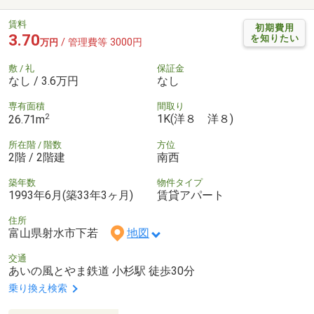
賃料
初期費用
3.70
を知りたい
/ 管理費等 3000円
万円
敷 / 礼
保証金
なし / 3.6万円
なし
専有面積
間取り
2
1K(洋８ 洋８)
26.71m
所在階 / 階数
方位
2階 / 2階建
南西
築年数
物件タイプ
1993年6月(築33年3ヶ月)
賃貸アパート
住所
富山県射水市下若
地図
交通
あいの風とやま鉄道 小杉駅 徒歩30分
乗り換え検索