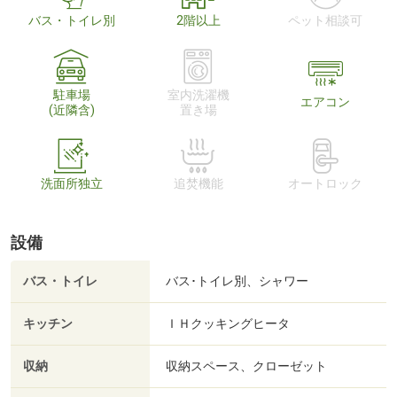
バス・トイレ別
2階以上
ペット相談可
駐車場
室内洗濯機
エアコン
(近隣含)
置き場
洗面所独立
追焚機能
オートロック
設備
バス・トイレ
バス･トイレ別、シャワー
キッチン
ＩＨクッキングヒータ
収納
収納スペース、クローゼット