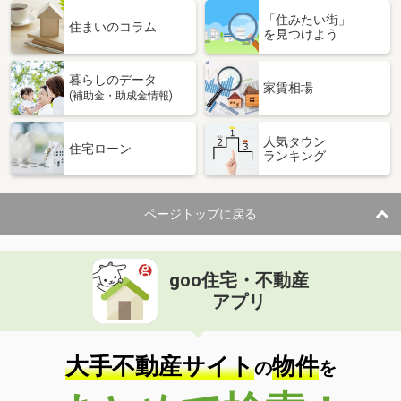
「住みたい街」
住まいのコラム
を見つけよう
暮らしのデータ
家賃相場
(補助金・助成金情報)
人気タウン
住宅ローン
ランキング
ページトップに戻る
goo住宅・不動産
アプリ
大手不動産サイト
物件
の
を