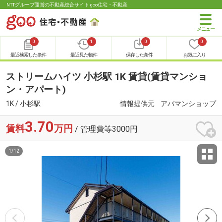
NTTグループ運営の不動産総合サイト goo住宅・不動産
0
1
0
0
最近検索した条件
最近見た物件
保存した条件
お気に入り
ストリームハイツ 小杉駅 1K 賃貸(賃貸マンショ
ン・アパート)
1K / 小杉駅
情報提供元
アパマンショップ
3.70
賃料
万円
/ 管理費等3000円
1
/
12