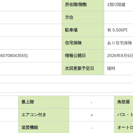
所在階/階数
1階/2階建
方位
駐車場
有 5,500円
住宅保険
あり住宅保険 2
708043555]
情報公開日
2026年8月6
次回更新予定日
随時
最上階
角部屋
-
エアコン付き
バス・
○
追焚機能
オート
-