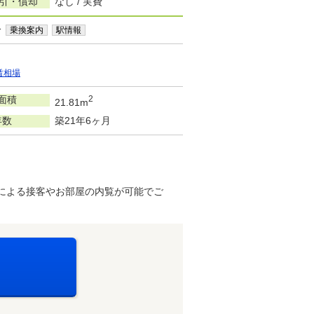
敷引・償却
なし / 実費
分
乗換案内
駅情報
賃相場
面積
2
21.81m
年数
築21年6ヶ月
による接客やお部屋の内覧が可能でご