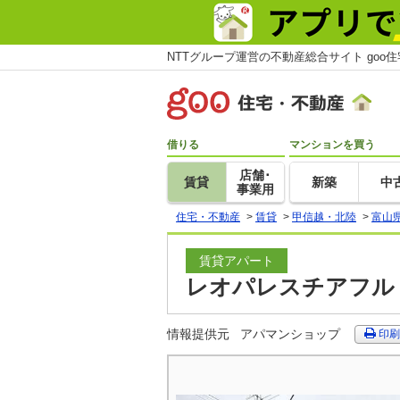
NTTグループ運営の不動産総合サイト goo
借りる
マンションを買う
店舗･
賃貸
新築
中
事業用
住宅・不動産
>
賃貸
>
甲信越・北陸
>
富山
賃貸アパート
レオパレスチアフル 
情報提供元
アパマンショップ
印刷