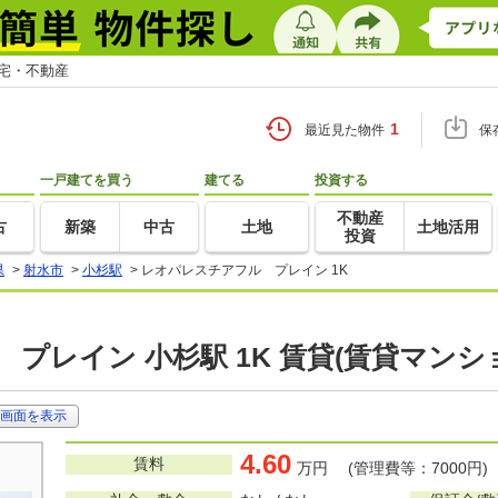
住宅・不動産
1
最近見た物件
保
一戸建てを買う
建てる
投資する
不動産
古
新築
中古
土地
土地活用
投資
県
>
射水市
>
小杉駅
>
レオパレスチアフル プレイン 1K
プレイン 小杉駅 1K 賃貸(賃貸マンシ
画面を表示
4.60
賃料
万円 (管理費等：7000円)