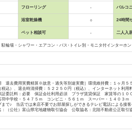
フローリング
バルコ
-
浴室乾燥機
24時間
○
ペット相談可
二人入
-
・駐輪場・シャワー・エアコン・バス･トイレ別・モニタ付インターホ
用 退去費用実費精算※故意・過失等別途実費］環境維持費：１ヶ月５
（税込）、退去時清掃費：５２２５０円（税込）、インターネット利用
保証委託料：必要 保証会社利用必須 プラザ賃貸保証 家賃等の１０
呉羽中学校・５４７５ｍ コンビニ・５６１ｍ スーパー・１４０３ｍ
プまで♪ 当店では来店不要でお部屋探しができるテレビ電話による接
名：（公社）富山県宅地建物取引協会 公取協名：北陸不動産公正取引