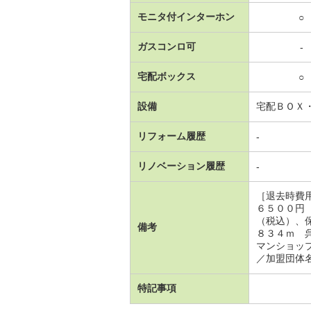
モニタ付インターホン
○
ガスコンロ可
-
宅配ボックス
○
設備
宅配ＢＯＸ
リフォーム履歴
-
リノベーション履歴
-
［退去時費
６５００円
（税込）、
備考
８３４ｍ 
マンショッ
／加盟団体
特記事項