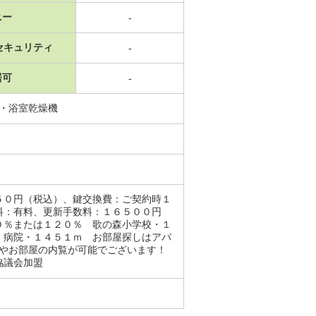
ニー
-
セキュリティ
-
居可
-
ン・浴室乾燥機
５０円（税込）、鍵交換費：ご契約時１
料：有料、更新手数料：１６５００円
０％または１２０％ 歌の森小学校・１
 病院・１４５１ｍ お部屋探しはアパ
客やお部屋の内覧が可能でございます！
協議会加盟