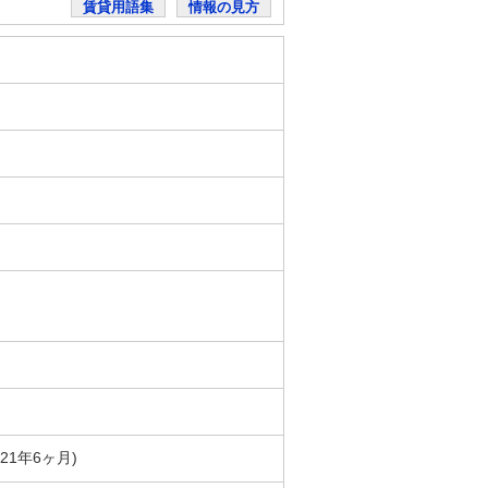
賃貸用語集
情報の見方
築21年6ヶ月)