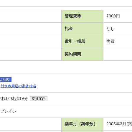
管理費等
7000円
礼金
なし
敷引・償却
実費
契約期間
辺地図
射水市周辺の家賃相場
杉駅 徒歩19分
乗換案内
 プレイン
築年月（築年数）
2005年3月(