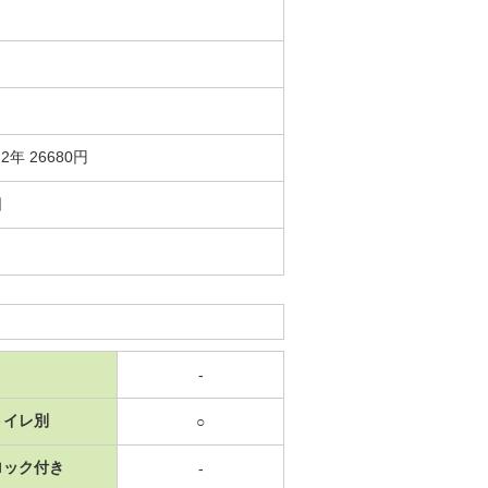
年 26680円
日
-
トイレ別
○
ロック付き
-