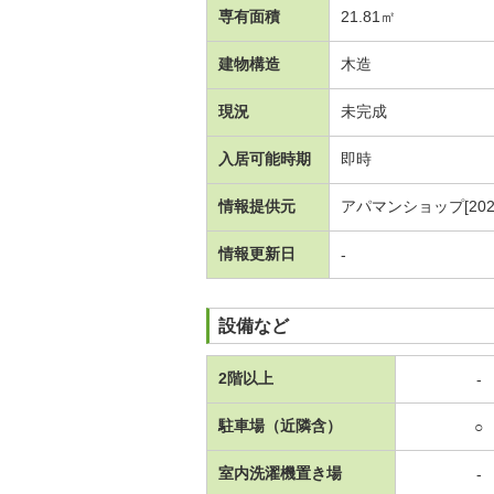
専有面積
21.81㎡
建物構造
木造
現況
未完成
入居可能時期
即時
情報提供元
アパマンショップ[20260
情報更新日
-
設備など
2階以上
-
駐車場（近隣含）
○
室内洗濯機置き場
-