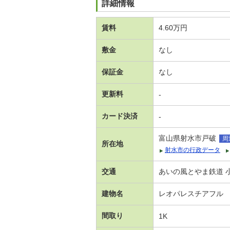
詳細情報
賃料
4.60万円
敷金
なし
保証金
なし
更新料
-
カード決済
-
富山県射水市戸破
周
所在地
射水市の行政データ
交通
あいの風とやま鉄道 小
建物名
レオパレスチアフル
間取り
1K