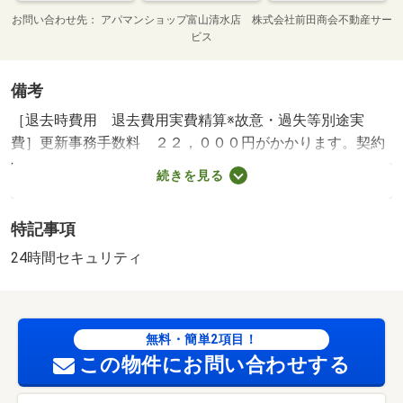
お問い合わせ先
アパマンショップ富山清水店 株式会社前田商会不動産サー
ビス
備考
［退去時費用 退去費用実費精算※故意・過失等別途実
費］更新事務手数料 ２２，０００円がかかります。契約
時にクリーニング費７０，０００円、鍵セット費３，３０
続きを見る
０円（税込）が必要となります。貸主インボイス登録あ
り 保証会社利用必須 ハウスリーブ株式会社 契約時保
特記事項
証委託料：２．２万／月額保証委託料：賃料総額の２．
２％又は５．５％ ※ペット可は２．５万／２．５％ 東
24時間セキュリティ
部小学校・１１９４ｍ 早月中学校・１０３６ｍ コンビ
ニ・１３３８ｍ スーパー・２０３２ｍ 病院・２３３５
ｍ ／加盟団体名：（公社）富山県宅地建物取引協会 公
無料・簡単2項目！
取協名：北陸不動産公正取引協議会加盟/クリーニング
この物件にお問い合わせする
費 70000円