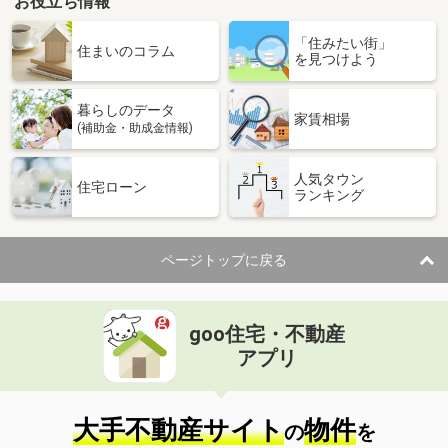
お役立ち情報
「住みたい街」
住まいのコラム
を見つけよう
暮らしのデータ
家賃相場
(補助金・助成金情報)
人気タウン
住宅ローン
ランキング
ページトップに戻る
goo住宅・不動産
アプリ
大手不動産サイト
物件
の
を