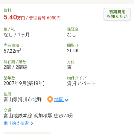
賃料
初期費用
5.40
を知りたい
/ 管理費等 6080円
万円
敷 / 礼
保証金
なし / 1ヶ月
なし
専有面積
間取り
2
2LDK
57.22m
所在階 / 階数
方位
2階 / 2階建
東
築年数
物件タイプ
2007年9月(築19年)
賃貸アパート
住所
富山県滑川市北野
地図
交通
富山地鉄本線 浜加積駅 徒歩24分
乗り換え検索