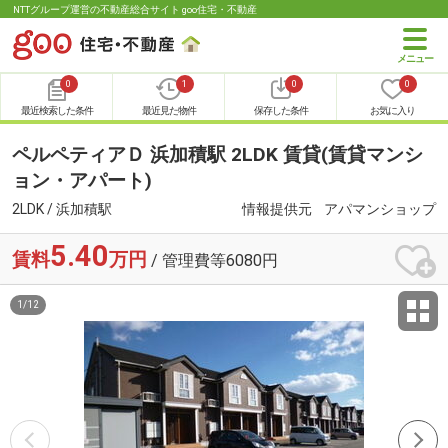
NTTグループ運営の不動産総合サイト goo住宅・不動産
0
1
0
0
最近検索した条件
最近見た物件
保存した条件
お気に入り
ペルペティアＤ 浜加積駅 2LDK 賃貸(賃貸マンシ
ョン・アパート)
2LDK / 浜加積駅
情報提供元
アパマンショップ
5.40
賃料
万円
/ 管理費等6080円
1
/
12