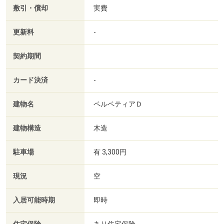
敷引・償却
実費
更新料
-
契約期間
カード決済
-
建物名
ペルペティアＤ
建物構造
木造
駐車場
有 3,300円
現況
空
入居可能時期
即時
あり住宅保険