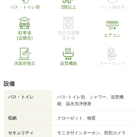
バス・トイレ別
2階以上
ペット相談可
駐車場
室内洗濯機
エアコン
(近隣含)
置き場
洗面所独立
追焚機能
オートロック
設備
バス・トイレ
バス･トイレ別、シャワー、追焚機
能、温水洗浄便座
収納
クローゼット、物置
セキュリティ
モニタ付インターホン、防犯カメラ