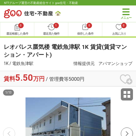
NTTグループ運営の不動産総合サイト goo住宅・不動産
0
1
0
0
最近検索した条件
最近見た物件
保存した条件
お気に入り
レオパレス蜃気楼 電鉄魚津駅 1K 賃貸(賃貸マン
ション・アパート)
1K / 電鉄魚津駅
情報提供元
アパマンショップ
5.50
賃料
万円
/ 管理費等5000円
1
/
13