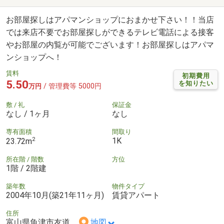
お部屋探しはアパマンショップにおまかせ下さい！！当店
では来店不要でお部屋探しができるテレビ電話による接客
やお部屋の内覧が可能でございます！お部屋探しはアパマ
ンショップへ！
賃料
初期費用
5.50
を知りたい
/ 管理費等 5000円
万円
敷 / 礼
保証金
なし / 1ヶ月
なし
専有面積
間取り
2
1K
23.72m
所在階 / 階数
方位
1階 / 2階建
築年数
物件タイプ
2004年10月(築21年11ヶ月)
賃貸アパート
住所
富山県魚津市友道
地図