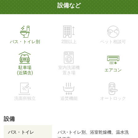
設備など
バス・トイレ別
2階以上
ペット相談可
駐車場
室内洗濯機
エアコン
(近隣含)
置き場
洗面所独立
追焚機能
オートロック
設備
バス・トイレ
バス･トイレ別、浴室乾燥機、温水洗