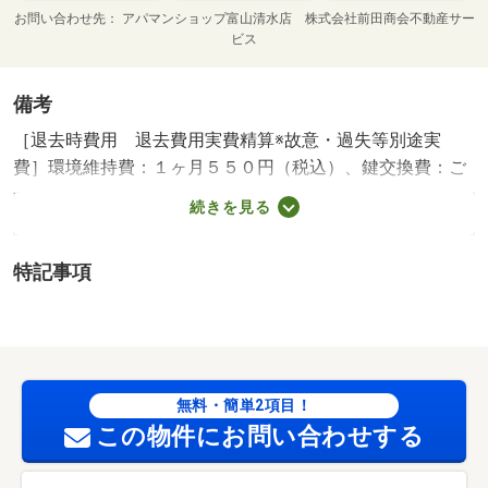
お問い合わせ先
アパマンショップ富山清水店 株式会社前田商会不動産サー
ビス
備考
［退去時費用 退去費用実費精算※故意・過失等別途実
費］環境維持費：１ヶ月５５０円（税込）、鍵交換費：ご
契約時１６５００円（税込）、退去時清掃費：５２２５０
続きを見る
円（税込）、インターネット利用料：有料、更新手数料：
１６５００円（税込）、保証委託料：必要 保証会社利用
特記事項
必須 プラザ賃貸保証 家賃等の１００％または１２
０％ 本江小学校・４０４ｍ 西部中学校・５６２ｍ コ
ンビニ・４４９ｍ スーパー・３６２ｍ 病院・２４６
ｍ お部屋探しはアパマンショップにおまかせ下さ
い！！ 当店では来店不要でお部屋探しができるテレビ電
無料・簡単2項目！
話による接客やお部屋の内覧が可能でございます！お部屋
この物件にお問い合わせする
探しはアパマンショップへ！ ／加盟団体名：（公社）富
山県宅地建物取引協会 公取協名：北陸不動産公正取引協