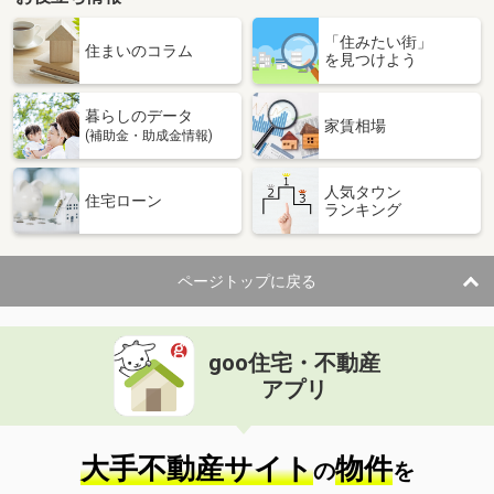
「住みたい街」
住まいのコラム
を見つけよう
暮らしのデータ
家賃相場
(補助金・助成金情報)
人気タウン
住宅ローン
ランキング
ページトップに戻る
goo住宅・不動産
アプリ
大手不動産サイト
物件
の
を