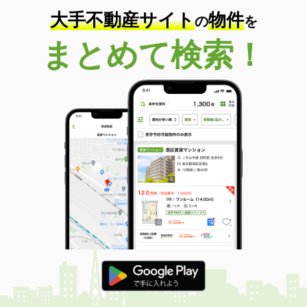
大手不動産サイト
物件
の
を
まとめて検索！