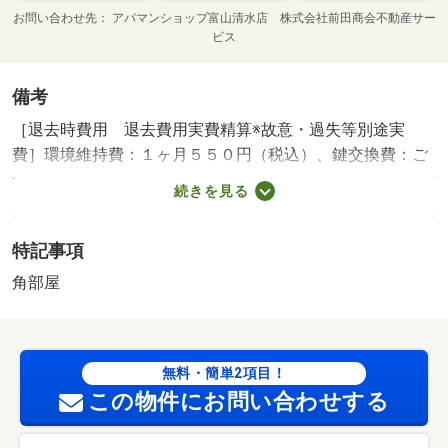
お問い合わせ先
アパマンショップ富山清水店 株式会社前田商会不動産サー
ビス
備考
［退去時費用 退去費用実費精算※故意・過失等別途実
費］環境維持費：１ヶ月５５０円（税込）、鍵交換費：ご
契約時１６５００円（税込）、退去時清掃費：５２２５０
続きを見る
円（税込）、インターネット利用料：有料、更新手数料：
１６５００円（税込）、保証委託料：必要 保証会社利用
特記事項
必須 プラザ賃貸保証 家賃等の１００％または１２
０％ 経田・１５７５ｍ 東部・１１６７ｍ コンビニ・
角部屋
３７２ｍ スーパー・６８７ｍ 病院・７６１ｍ お部屋
探しはアパマンショップにおまかせ下さい！！ 当店では
来店不要でお部屋探しができるテレビ電話による接客やお
無料・簡単2項目！
部屋の内覧が可能でございます！お部屋探しはアパマンシ
この物件にお問い合わせする
ョップへ！ ／加盟団体名：（公社）富山県宅地建物取引
協会 公取協名：北陸不動産公正取引協議会加盟