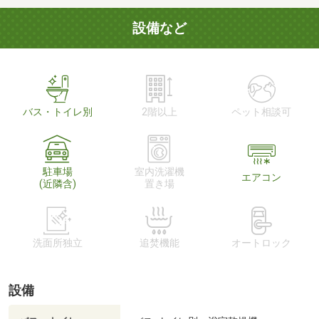
設備など
バス・トイレ別
2階以上
ペット相談可
駐車場
室内洗濯機
エアコン
(近隣含)
置き場
洗面所独立
追焚機能
オートロック
設備