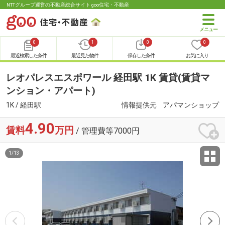
NTTグループ運営の不動産総合サイト goo住宅・不動産
0
1
0
0
最近検索した条件
最近見た物件
保存した条件
お気に入り
レオパレスエスポワール 経田駅 1K 賃貸(賃貸マ
ンション・アパート)
1K / 経田駅
情報提供元
アパマンショップ
4.90
賃料
万円
/ 管理費等7000円
1
/
13