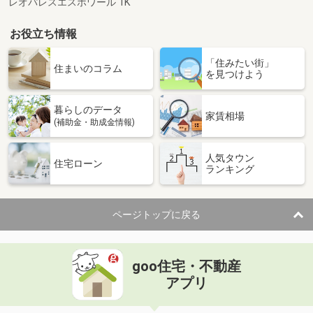
レオパレスエスポワール 1K
お役立ち情報
「住みたい街」
住まいのコラム
を見つけよう
暮らしのデータ
家賃相場
(補助金・助成金情報)
人気タウン
住宅ローン
ランキング
ページトップに戻る
goo住宅・不動産
アプリ