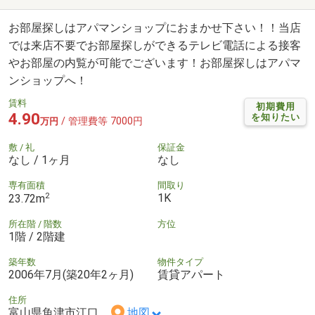
お部屋探しはアパマンショップにおまかせ下さい！！当店
では来店不要でお部屋探しができるテレビ電話による接客
やお部屋の内覧が可能でございます！お部屋探しはアパマ
ンショップへ！
賃料
初期費用
4.90
を知りたい
/ 管理費等 7000円
万円
敷 / 礼
保証金
なし / 1ヶ月
なし
専有面積
間取り
2
1K
23.72m
所在階 / 階数
方位
1階 / 2階建
築年数
物件タイプ
2006年7月(築20年2ヶ月)
賃貸アパート
住所
富山県魚津市江口
地図