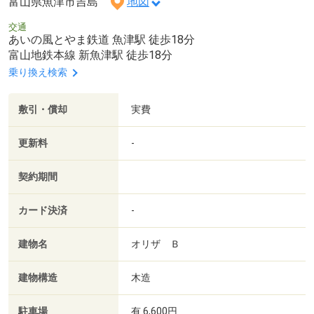
富山県魚津市吉島
地図
交通
あいの風とやま鉄道 魚津駅 徒歩18分
富山地鉄本線 新魚津駅 徒歩18分
乗り換え検索
敷引・償却
実費
更新料
-
契約期間
カード決済
-
建物名
オリザ Ｂ
建物構造
木造
駐車場
有 6,600円