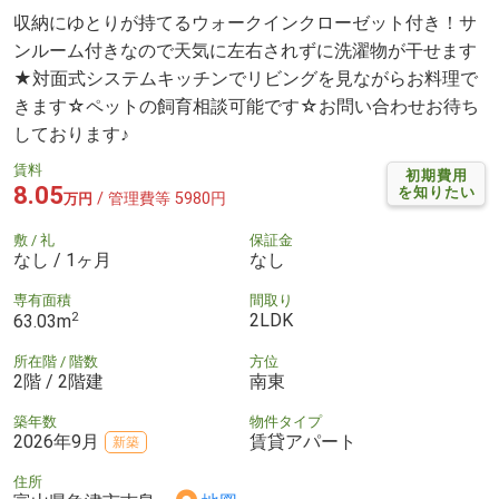
収納にゆとりが持てるウォークインクローゼット付き！サ
ンルーム付きなので天気に左右されずに洗濯物が干せます
★対面式システムキッチンでリビングを見ながらお料理で
きます☆ペットの飼育相談可能です☆お問い合わせお待ち
しております♪
賃料
初期費用
8.05
を知りたい
/ 管理費等 5980円
万円
敷 / 礼
保証金
なし / 1ヶ月
なし
専有面積
間取り
2
2LDK
63.03m
所在階 / 階数
方位
2階 / 2階建
南東
築年数
物件タイプ
2026年9月
賃貸アパート
新築
住所