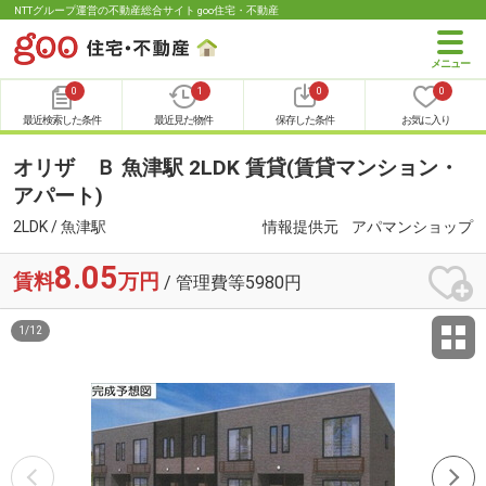
NTTグループ運営の不動産総合サイト goo住宅・不動産
0
1
0
0
最近検索した条件
最近見た物件
保存した条件
お気に入り
オリザ Ｂ 魚津駅 2LDK 賃貸(賃貸マンション・
アパート)
2LDK / 魚津駅
情報提供元
アパマンショップ
8.05
賃料
万円
/ 管理費等5980円
1
/
12