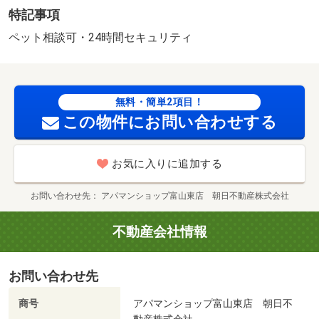
特記事項
保証委託料：賃料総額の２．２％又は５．５％ ※ペット
可は２．５万／２．５％ 清流・８５６ｍ 東部・４５１
ペット相談可・24時間セキュリティ
ｍ コンビニ・４００ｍ スーパー・７００ｍ 病院・５
００ｍ 収納にゆとりが持てるウォークインクローゼット
付き！ サンルーム付きなので天気に左右されずに洗濯物
無料・簡単2項目！
が干せます★対面式システムキッチンでリビングを見なが
この物件にお問い合わせする
らお料理できます☆ペットの飼育相談可能です☆お問い合
わせお待ちしております♪ ／加盟団体名：（公社）富山県
宅地建物取引協会 公取協名：北陸不動産公正取引協議会
お気に入りに追加する
加盟/クリーニング費 90000円
お問い合わせ先
アパマンショップ富山東店 朝日不動産株式会社
不動産会社情報
お問い合わせ先
商号
アパマンショップ富山東店 朝日不
動産株式会社