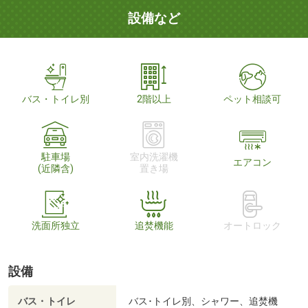
設備など
バス・トイレ別
2階以上
ペット相談可
駐車場
室内洗濯機
エアコン
(近隣含)
置き場
洗面所独立
追焚機能
オートロック
設備
バス・トイレ
バス･トイレ別、シャワー、追焚機