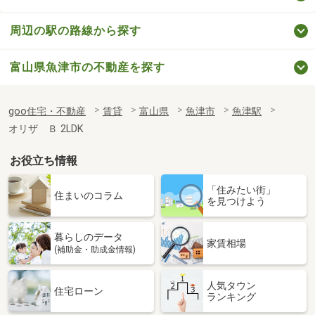
周辺の駅の路線から探す
富山県魚津市の不動産を探す
goo住宅・不動産
賃貸
富山県
魚津市
魚津駅
オリザ Ｂ 2LDK
お役立ち情報
「住みたい街」
住まいのコラム
を見つけよう
暮らしのデータ
家賃相場
(補助金・助成金情報)
人気タウン
住宅ローン
ランキング