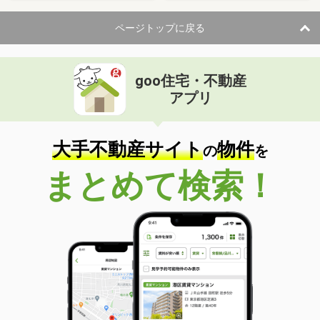
ページトップに戻る
goo住宅・不動産
アプリ
大手不動産サイト
物件
の
を
まとめて検索！