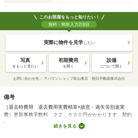
このお部屋をもっと知りたい！
無料・簡単入力2項目
実際に物件を見学
したい
写真
初期費用
設備
をもっと見たい
を聞く
について聞く
お問い合わせ先
アパマンショップ富山東店 朝日不動産株式会社
備考
［退去時費用 退去費用実費精算※故意・過失等別途実
費］更新事務手数料 ２２，０００円がかかります。契約
時にクリーニング費９０，０００円、鍵セット費３，３０
続きを見る
０円（税込）が必要となります。 保証会社利用必須 ハ
ウスリーブ株式会社 契約時保証委託料：２．２万／月額