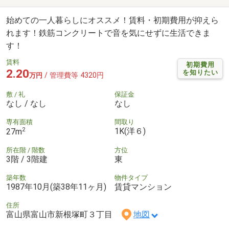
始めての一人暮らしにオススメ！賃料・初期費用が抑えら
れます！鉄筋コンクリートで音を気にせずに生活できま
す！
賃料
初期費用
2.20
を知りたい
/ 管理費等 4320円
万円
敷 / 礼
保証金
なし / なし
なし
専有面積
間取り
2
1K(洋６)
27m
所在階 / 階数
方位
3階 / 3階建
東
築年数
物件タイプ
1987年10月(築38年11ヶ月)
賃貸マンション
住所
富山県富山市新根塚町３丁目
地図