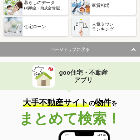
暮らしのデータ
家賃相場
(補助金・助成金情報)
人気タウン
住宅ローン
ランキング
ページトップに戻る
goo住宅・不動産
アプリ
大手不動産サイト
物件
の
を
まとめて検索！