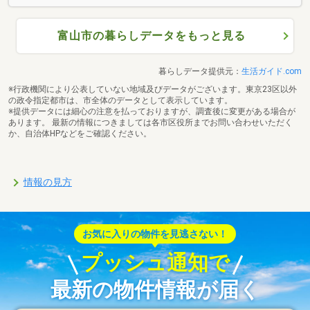
富山市の暮らしデータをもっと見る
暮らしデータ提供元：
生活ガイド.com
※行政機関により公表していない地域及びデータがございます。東京23区以外
の政令指定都市は、市全体のデータとして表示しています。
※提供データには細心の注意を払っておりますが、調査後に変更がある場合が
あります。 最新の情報につきましては各市区役所までお問い合わせいただく
か、自治体HPなどをご確認ください。
情報の見方
お気に入りの物件を見逃さない！
プッシュ通知で
最新の物件情報が届く