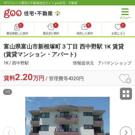
NTTグループ運営の不動産総合サイト goo住宅・不動産
0
1
0
0
最近検索した条件
最近見た物件
保存した条件
お気に入り
富山県富山市新根塚町３丁目 西中野駅 1K 賃貸
(賃貸マンション・アパート)
1K / 西中野駅
情報提供元
アパマンショップ
2.20
賃料
万円
/ 管理費等4320円
1
/
2