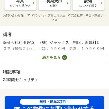
写真
初期費用
設備
をもっと見たい
を聞く
について聞く
お問い合わせ先
アパマンショップ富山清水店 株式会社前田商会不動産サー
ビス
備考
保証会社利用必須 （株）ジャックス 初回：総賃料５
０％（最低２万）、月額：５５０円、更新：１０５００円
／年 コンビニ・４２３ｍ スーパー・２６６ｍ 病院・
続きを見る
１１７２ｍ 始めての一人暮らしにオススメ！賃料・初期
費用が抑えられます！ 鉄筋コンクリートで音を気にせず
特記事項
に生活できます！ ／加盟団体名：（公社）富山県宅地建
物取引協会 公取協名：北陸不動産公正取引協議会加盟/鍵
24時間セキュリティ
交換（課税対象） 12100円/定額補修費分担金 40000円
無料・簡単2項目！
この物件にお問い合わせする