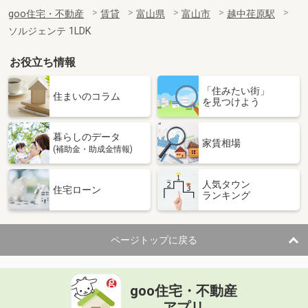
goo住宅・不動産
賃貸
富山県
富山市
越中荏原駅
ソルジェンテ 1LDK
お役立ち情報
「住みたい街」
住まいのコラム
を見つけよう
暮らしのデータ
家賃相場
(補助金・助成金情報)
人気タウン
住宅ローン
ランキング
ページトップに戻る
goo住宅・不動産
アプリ