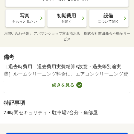
写真
初期費用
設備
をもっと見たい
を聞く
について聞く
お問い合わせ先
アパマンショップ富山清水店 株式会社前田商会不動産サー
ビス
備考
［退去時費用 退去費用実費精算※故意・過失等別途実
費］ルームクリーニング料金に、エアコンクリーニング費
用を含みます。 保証会社利用必須 株式会社イントラ
続きを見る
スト 機関保証加入必須。初回保証料３５０００円、月額
保証料賃料等総額の１％＋８００円／月（その他商品あ
特記事項
り） 藤ノ木小学校・１４５９ｍ コンビニ・９１１ｍ
スーパー・１０８１ｍ 病院・１５１７ｍ ／加盟団体
24時間セキュリティ・駐車場2台分・角部屋
名：（公社）富山県宅地建物取引協会 公取協名：北陸不
動産公正取引協議会加盟/カードキー発行料 16500円/室内
清掃費用 77000円