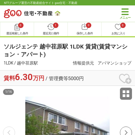
NTTグループ運営の不動産総合サイト goo住宅・不動産
0
1
0
0
最近検索した条件
最近見た物件
保存した条件
お気に入り
ソルジェンテ 越中荏原駅 1LDK 賃貸(賃貸マンシ
ョン・アパート)
1LDK / 越中荏原駅
情報提供元
アパマンショップ
6.30
賃料
万円
/ 管理費等5000円
1
/
16