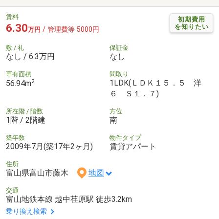
賃料
初期費用
6.30
を知りたい
/ 管理費等 5000円
万円
敷 / 礼
保証金
なし / 6.3万円
なし
専有面積
間取り
2
1LDK(ＬＤＫ１５．５ 洋
56.94m
６ Ｓ１．７)
所在階 / 階数
方位
1階 / 2階建
南
築年数
物件タイプ
2009年7月(築17年2ヶ月)
賃貸アパート
住所
富山県富山市藤木
地図
交通
富山地鉄本線 越中荏原駅 徒歩3.2km
乗り換え検索