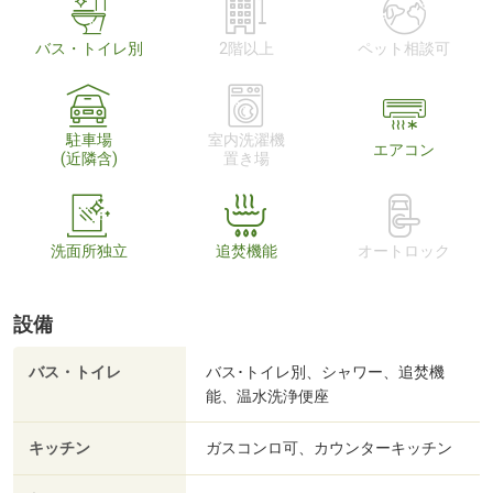
バス・トイレ別
2階以上
ペット相談可
駐車場
室内洗濯機
エアコン
(近隣含)
置き場
洗面所独立
追焚機能
オートロック
設備
バス・トイレ
バス･トイレ別、シャワー、追焚機
能、温水洗浄便座
キッチン
ガスコンロ可、カウンターキッチン