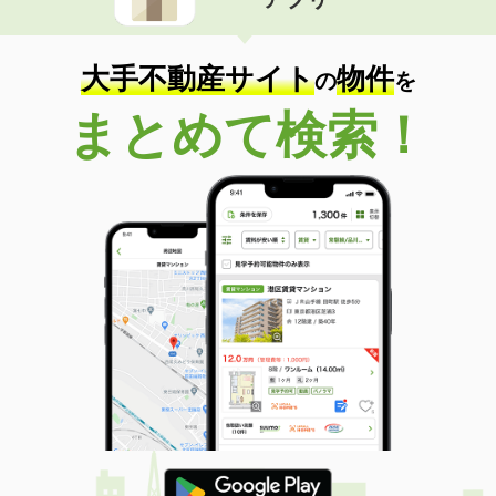
大手不動産サイト
物件
の
を
まとめて検索！