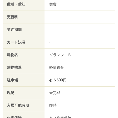
敷引・償却
実費
更新料
-
契約期間
カード決済
-
建物名
グランツ Ｂ
建物構造
軽量鉄骨
駐車場
有 6,600円
現況
未完成
入居可能時期
即時
あり住宅保険