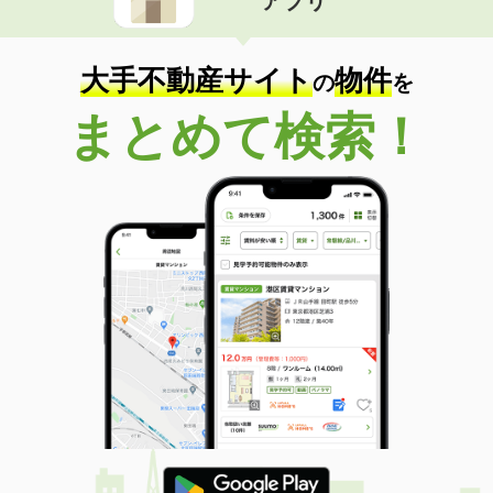
アプリ
大手不動産サイト
物件
の
を
まとめて検索！