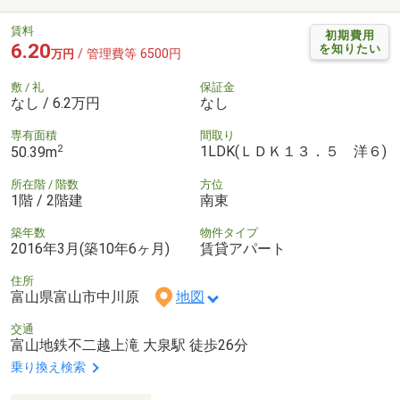
賃料
初期費用
6.20
を知りたい
/ 管理費等 6500円
万円
敷 / 礼
保証金
なし / 6.2万円
なし
専有面積
間取り
2
1LDK(ＬＤＫ１３．５ 洋６)
50.39m
所在階 / 階数
方位
1階 / 2階建
南東
築年数
物件タイプ
2016年3月(築10年6ヶ月)
賃貸アパート
住所
富山県富山市中川原
地図
交通
富山地鉄不二越上滝 大泉駅 徒歩26分
乗り換え検索