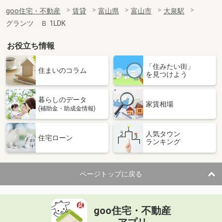
goo住宅・不動産
賃貸
富山県
富山市
大泉駅
グランツ Ｂ 1LDK
お役立ち情報
「住みたい街」
住まいのコラム
を見つけよう
暮らしのデータ
家賃相場
(補助金・助成金情報)
人気タウン
住宅ローン
ランキング
ページトップに戻る
goo住宅・不動産