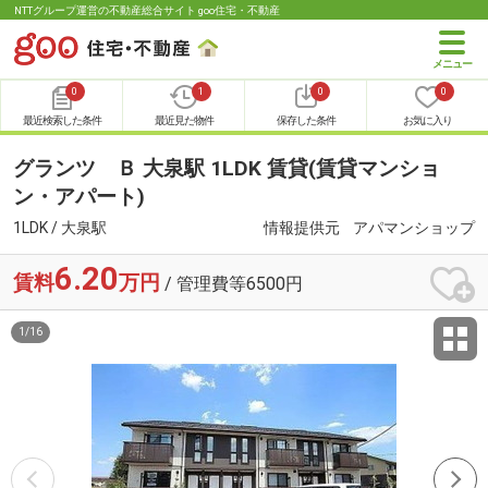
NTTグループ運営の不動産総合サイト goo住宅・不動産
0
1
0
0
最近検索した条件
最近見た物件
保存した条件
お気に入り
グランツ Ｂ 大泉駅 1LDK 賃貸(賃貸マンショ
ン・アパート)
1LDK / 大泉駅
情報提供元
アパマンショップ
6.20
賃料
万円
/ 管理費等6500円
1
/
16