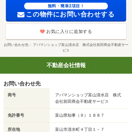
ｍ 病院・６４１ｍ ／加盟団体名：（公社）富山県宅地
無料・簡単2項目！
建物取引協会 公取協名：北陸不動産公正取引協議会加盟/
この物件にお問い合わせする
室内清掃費用 77000円/Ｄ－ｒｏｏｍＣａｒｄ 16500円/Ｉ
Ｃロック電池（初回 2750円
お気に入りに追加する
お問い合わせ先
アパマンショップ富山清水店 株式会社前田商会不動産サー
ビス
不動産会社情報
お問い合わせ先
商号
アパマンショップ富山清水店 株式
会社前田商会不動産サービス
免許番号
富山県知事（９）１８８７
所在地
富山市清水町４丁目１－７