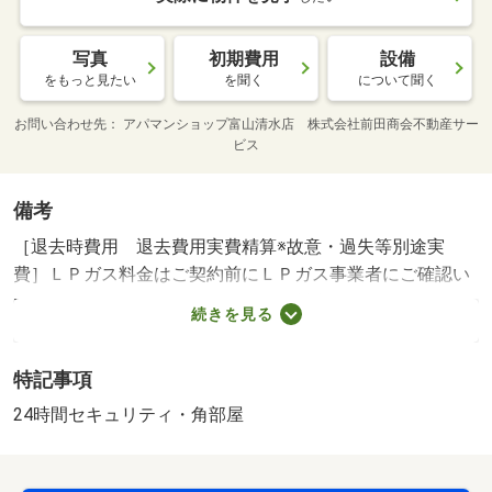
写真
初期費用
設備
をもっと見たい
を聞く
について聞く
お問い合わせ先
アパマンショップ富山清水店 株式会社前田商会不動産サー
ビス
備考
［退去時費用 退去費用実費精算※故意・過失等別途実
費］ＬＰガス料金はご契約前にＬＰガス事業者にご確認い
ただけます。 ルームクリーニング料金に、エアコンクリ
続きを見る
ーニング費用を含みます。法人契約とする場合、個人負担
分の支払い方法は原則「カード決済」となります。 保
特記事項
証会社利用必須 株式会社イントラスト 機関保証加入必
須。初回保証料３５０００円、月額保証料賃料等総額の
24時間セキュリティ・角部屋
１％＋８００円／月（その他商品あり） 山室中部小学
校・３９８ｍ コンビニ・７５６ｍ スーパー・１２３４