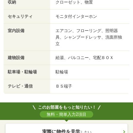
収納
クローゼット、物置
セキュリティ
モニタ付インターホン
室内設備
エアコン、フローリング、照明器
具、シャンプードレッサ、洗面所独
立
建物設備
給湯、バルコニー、宅配ＢＯＸ
駐車場・駐輪場
駐輪場
テレビ・通信
ＢＳ端子
このお部屋をもっと知りたい！
無料・簡単入力2項目
実際に物件を見学
したい