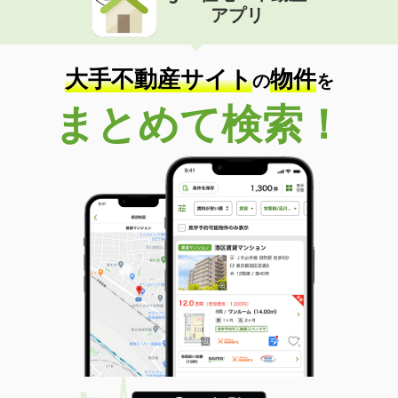
アプリ
大手不動産サイト
物件
の
を
まとめて検索！