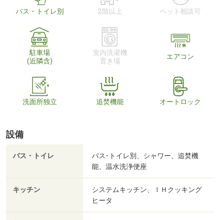
バス・トイレ別
2階以上
ペット相談可
駐車場
室内洗濯機
エアコン
(近隣含)
置き場
洗面所独立
追焚機能
オートロック
設備
バス・トイレ
バス･トイレ別、シャワー、追焚機
能、温水洗浄便座
キッチン
システムキッチン、ＩＨクッキング
ヒータ