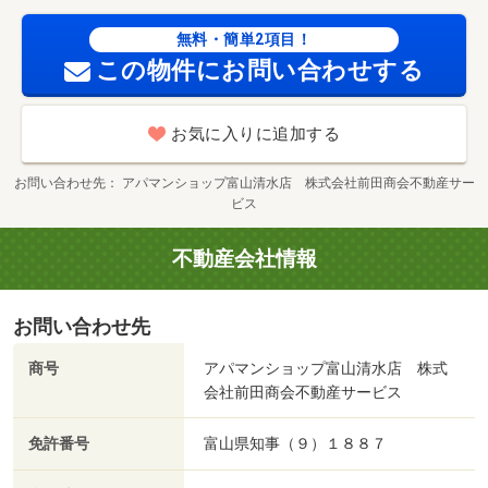
加盟団体名：（公社）富山県宅地建物取引協会 公取協
無料・簡単2項目！
名：北陸不動産公正取引協議会加盟/室内清掃費用 49500
この物件にお問い合わせする
円/Ｄ－ｒｏｏｍＣａｒｄ 16500円/ＩＣロック電池（初
回 2750円
お気に入りに追加する
お問い合わせ先
アパマンショップ富山清水店 株式会社前田商会不動産サー
ビス
不動産会社情報
お問い合わせ先
商号
アパマンショップ富山清水店 株式
会社前田商会不動産サービス
免許番号
富山県知事（９）１８８７