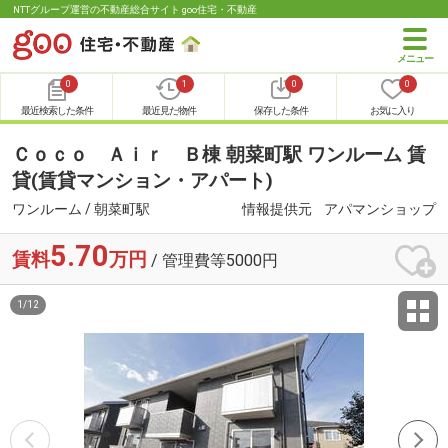
NTTグループ運営の不動産総合サイト goo住宅・不動産
0
1
0
0
最近検索した条件
最近見た物件
保存した条件
お気に入り
Ｃｏｃｏ Ａｉｒ Ｂ棟 朝菜町駅 ワンルーム 賃
貸(賃貸マンション・アパート)
ワンルーム / 朝菜町駅
情報提供元
アパマンショップ
5.70
賃料
万円
/ 管理費等5000円
1
/
12