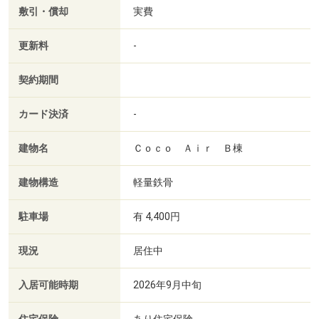
敷引・償却
実費
更新料
-
契約期間
カード決済
-
建物名
Ｃｏｃｏ Ａｉｒ Ｂ棟
建物構造
軽量鉄骨
駐車場
有 4,400円
現況
居住中
入居可能時期
2026年9月中旬
あり住宅保険