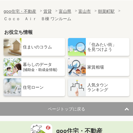
goo住宅・不動産
賃貸
富山県
富山市
朝菜町駅
Ｃｏｃｏ Ａｉｒ Ｂ棟 ワンルーム
お役立ち情報
「住みたい街」
住まいのコラム
を見つけよう
暮らしのデータ
家賃相場
(補助金・助成金情報)
人気タウン
住宅ローン
ランキング
ページトップに戻る
goo住宅・不動産