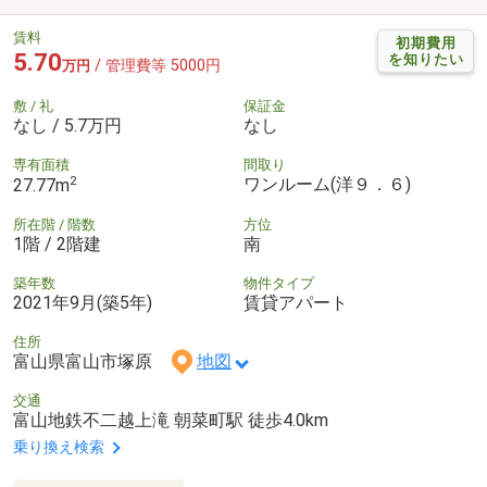
賃料
初期費用
5.70
を知りたい
/ 管理費等 5000円
万円
敷 / 礼
保証金
なし / 5.7万円
なし
専有面積
間取り
2
ワンルーム(洋９．６)
27.77m
所在階 / 階数
方位
1階 / 2階建
南
築年数
物件タイプ
2021年9月(築5年)
賃貸アパート
住所
富山県富山市塚原
地図
交通
富山地鉄不二越上滝 朝菜町駅 徒歩4.0km
乗り換え検索