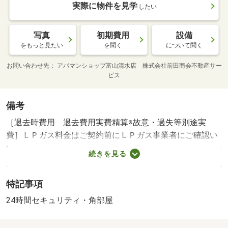
実際に物件を見学
したい
写真
初期費用
設備
をもっと見たい
を聞く
について聞く
お問い合わせ先
アパマンショップ富山清水店 株式会社前田商会不動産サー
ビス
備考
［退去時費用 退去費用実費精算※故意・過失等別途実
費］ＬＰガス料金はご契約前にＬＰガス事業者にご確認い
ただけます。 ルームクリーニング料金に、エアコンクリ
続きを見る
ーニング費用を含みます。町会費９００円は月額で
す。 保証会社利用必須 株式会社イントラスト 機関
特記事項
保証加入必須。初回保証料３５０００円、月額保証料賃料
等総額の１％＋８００円／月（その他商品あり） 光陽小
24時間セキュリティ・角部屋
学校・２１６４ｍ 速星中学校・４５８９ｍ コンビニ・
３４５ｍ スーパー・１０２３ｍ 病院・２６１４ｍ ／