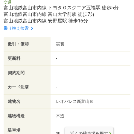
交通
富山地鉄富山市内線 トヨタＧスクエア五福駅 徒歩5分
富山地鉄富山市内線 富山大学前駅 徒歩7分
富山地鉄富山市内線 安野屋駅 徒歩16分
乗り換え検索
敷引・償却
実費
更新料
-
契約期間
カード決済
-
建物名
レオパレス新富山Ｂ
建物構造
木造
駐車場
無
近くの駐車場を探す