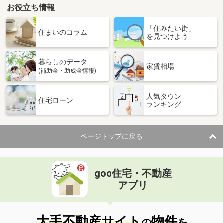
お役立ち情報
「住みたい街」
住まいのコラム
を見つけよう
暮らしのデータ
家賃相場
(補助金・助成金情報)
人気タウン
住宅ローン
ランキング
ページトップに戻る
goo住宅・不動産
アプリ
大手不動産サイト
物件
の
を