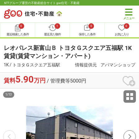
NTTグループ運営の不動産総合サイト goo住宅・不動産
0
1
0
0
最近検索した条件
最近見た物件
保存した条件
お気に入り
レオパレス新富山Ｂ トヨタＧスクエア五福駅 1K
賃貸(賃貸マンション・アパート)
1K / トヨタＧスクエア五福駅
情報提供元
アパマンショップ
5.90
賃料
万円
/ 管理費等5000円
1
/
13