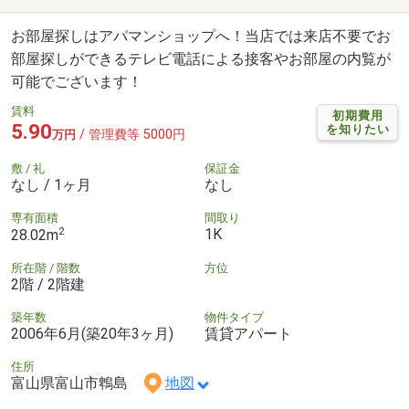
お部屋探しはアパマンショップへ！当店では来店不要でお
部屋探しができるテレビ電話による接客やお部屋の内覧が
可能でございます！
賃料
初期費用
5.90
を知りたい
/ 管理費等 5000円
万円
敷 / 礼
保証金
なし / 1ヶ月
なし
専有面積
間取り
2
1K
28.02m
所在階 / 階数
方位
2階 / 2階建
築年数
物件タイプ
2006年6月(築20年3ヶ月)
賃貸アパート
住所
富山県富山市鵯島
地図