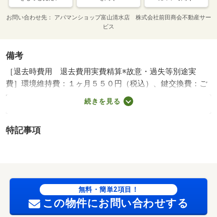
お問い合わせ先
アパマンショップ富山清水店 株式会社前田商会不動産サー
ビス
備考
［退去時費用 退去費用実費精算※故意・過失等別途実
費］環境維持費：１ヶ月５５０円（税込）、鍵交換費：ご
契約時１６５００円（税込）、退去時清掃費：５２２５０
続きを見る
円（税込）、インターネット利用料：有料、更新手数料：
１６５００円（税込）、保証委託料：必要 保証会社利用
特記事項
必須 プラザ賃貸保証 家賃等の１００％または１２
０％ 五福小学校・１５４７ｍ 西部中学校・１３８４
ｍ コンビニ・７９２ｍ スーパー・４９２ｍ 病院・１
５７９ｍ お部屋探しはアパマンショップへ！ 当店では
来店不要でお部屋探しができるテレビ電話による接客やお
無料・簡単2項目！
部屋の内覧が可能でございます！ ／加盟団体名：（公
この物件にお問い合わせする
社）富山県宅地建物取引協会 公取協名：北陸不動産公正
取引協議会加盟