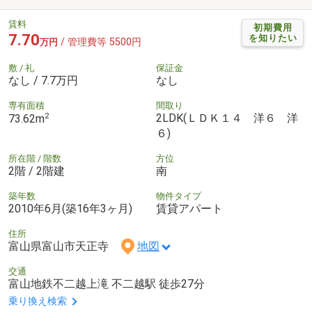
賃料
初期費用
7.70
を知りたい
/ 管理費等 5500円
万円
敷 / 礼
保証金
なし / 7.7万円
なし
専有面積
間取り
2
2LDK(ＬＤＫ１４ 洋６ 洋
73.62m
６)
所在階 / 階数
方位
2階 / 2階建
南
築年数
物件タイプ
2010年6月(築16年3ヶ月)
賃貸アパート
住所
富山県富山市天正寺
地図
交通
富山地鉄不二越上滝 不二越駅 徒歩27分
乗り換え検索