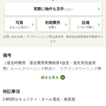
実際に物件を見学
したい
写真
初期費用
設備
をもっと見たい
を聞く
について聞く
お問い合わせ先
アパマンショップ富山清水店 株式会社前田商会不動産サー
ビス
備考
［退去時費用 退去費用実費精算※故意・過失等別途実
費］ルームクリーニング料金に、エアコンクリーニング費
用を含みます。 保証会社利用必須 株式会社イントラス
続きを見る
ト 機関保証加入必須。初回保証料３５０００円、月額保
証料賃料等総額の１％＋８００円／月（その他商品あ
特記事項
り） 山室小学校・１５７８ｍ 東部中学校・１２３６
ｍ コンビニ・４８４ｍ スーパー・６１５ｍ 病院・５
24時間セキュリティ・オール電化・角部屋
３３ｍ ／加盟団体名：（公社）富山県宅地建物取引協