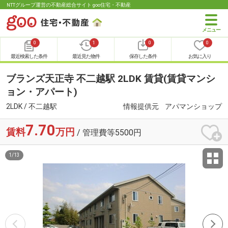
NTTグループ運営の不動産総合サイト goo住宅・不動産
0
1
0
0
最近検索した条件
最近見た物件
保存した条件
お気に入り
ブランズ天正寺 不二越駅 2LDK 賃貸(賃貸マンシ
ョン・アパート)
2LDK / 不二越駅
情報提供元
アパマンショップ
7.70
賃料
万円
/ 管理費等5500円
1
/
13