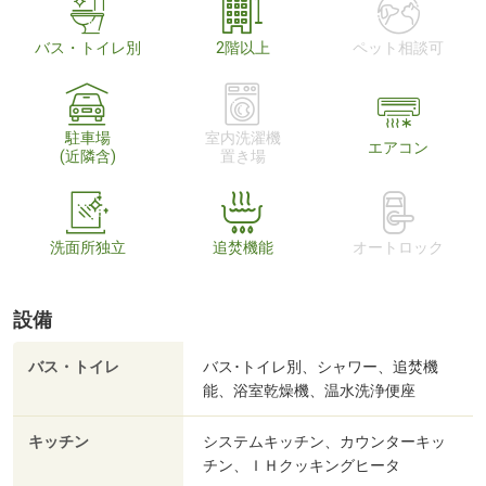
バス・トイレ別
2階以上
ペット相談可
駐車場
室内洗濯機
エアコン
(近隣含)
置き場
洗面所独立
追焚機能
オートロック
設備
バス・トイレ
バス･トイレ別、シャワー、追焚機
能、浴室乾燥機、温水洗浄便座
キッチン
システムキッチン、カウンターキッ
チン、ＩＨクッキングヒータ