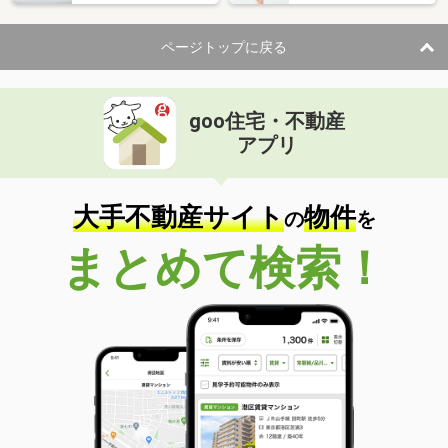
ページトップに戻る
goo住宅・不動産
アプリ
大手不動産サイト
物件
の
を
まとめて検索！