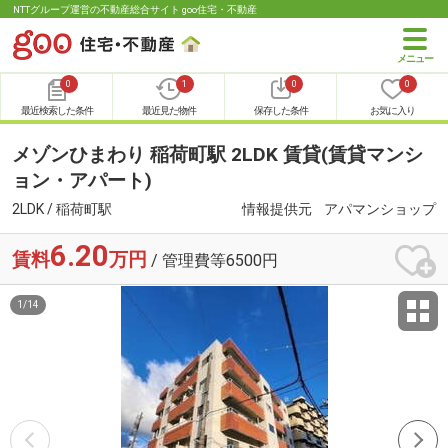
NTTグループ運営の不動産総合サイト goo住宅・不動産
0
1
0
0
最近検索した条件
最近見た物件
保存した条件
お気に入り
メゾンひまわり 稲荷町駅 2LDK 賃貸(賃貸マンシ
ョン・アパート)
2LDK / 稲荷町駅
情報提供元
アパマンショップ
6.20
賃料
万円
/ 管理費等6500円
1
/
14