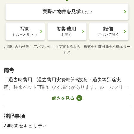
実際に物件を見学
したい
写真
初期費用
設備
をもっと見たい
を聞く
について聞く
お問い合わせ先
アパマンショップ富山清水店 株式会社前田商会不動産サー
ビス
備考
［退去時費用 退去費用実費精算※故意・過失等別途実
費］将来ペット可能になる場合があります。ルームクリー
ニング料金にエアコンクリーニング費用を含みます。町会
続きを見る
費５００円／月額。 保証会社利用必須 株式会社イント
ラスト 機関保証加入必須。初回保証料１８０００円、月
特記事項
額保証料賃料等総額の１％＋８００円／月（その他商品あ
り） 東部小学校・１１５５ｍ 奥田中学校・９４０ｍ
24時間セキュリティ
コンビニ・３９７ｍ スーパー・１７１ｍ 病院・１８１