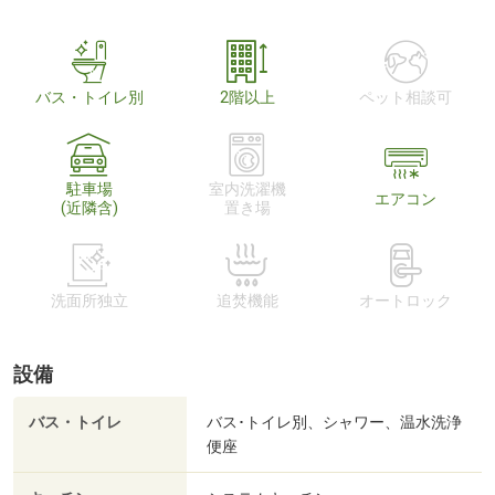
バス・トイレ別
2階以上
ペット相談可
駐車場
室内洗濯機
エアコン
(近隣含)
置き場
洗面所独立
追焚機能
オートロック
設備
バス・トイレ
バス･トイレ別、シャワー、温水洗浄
便座