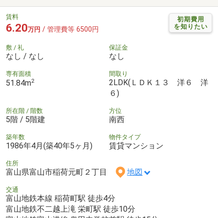
賃料
初期費用
6.20
を知りたい
/ 管理費等 6500円
万円
敷 / 礼
保証金
なし / なし
なし
専有面積
間取り
2
2LDK(ＬＤＫ１３ 洋６ 洋
51.84m
６)
所在階 / 階数
方位
5階 / 5階建
南西
築年数
物件タイプ
1986年4月(築40年5ヶ月)
賃貸マンション
住所
富山県富山市稲荷元町２丁目
地図
交通
富山地鉄本線 稲荷町駅 徒歩4分
富山地鉄不二越上滝 栄町駅 徒歩10分